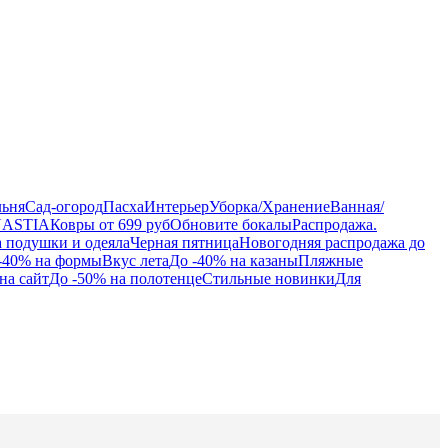
льня
Сад-огород
Пасха
Интерьер
Уборка/Хранение
Ванная/
NASTIA
Ковры от 699 руб
Обновите бокалы
Распродажа.
а подушки и одеяла
Черная пятница
Новогодняя распродажа до
-40% на формы
Вкус лета
До -40% на казаны
Пляжные
на сайт
До -50% на полотенце
Стильные новинки
Для