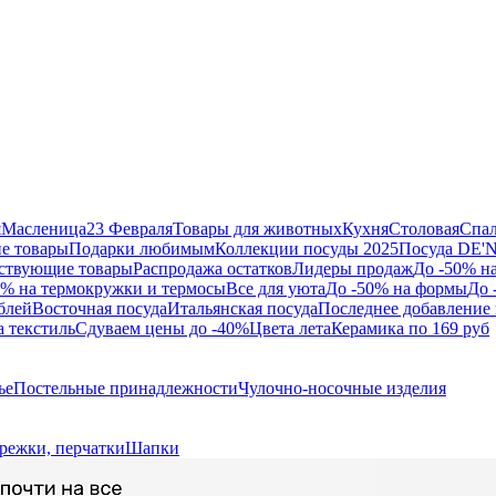
я
Масленица
23 Февраля
Товары для животных
Кухня
Столовая
Спа
е товары
Подарки любимым
Коллекции посуды 2025
Посуда DE'
ствующие товары
Распродажа остатков
Лидеры продаж
До -50% н
0% на термокружки и термосы
Все для уюта
До -50% на формы
До 
блей
Восточная посуда
Итальянская посуда
Последнее добавление 
а текстиль
Сдуваем цены до -40%
Цвета лета
Керамика по 169 руб
ье
Постельные принадлежности
Чулочно-носочные изделия
режки, перчатки
Шапки