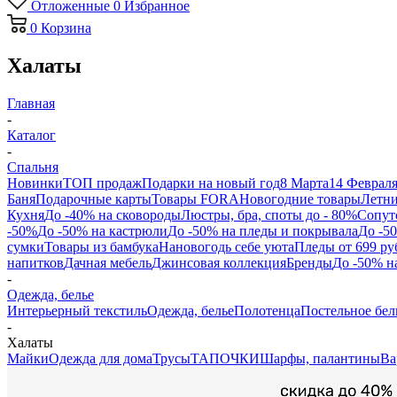
Отложенные
0
Избранное
0
Корзина
Халаты
Главная
-
Каталог
-
Спальня
Новинки
ТОП продаж
Подарки на новый год
8 Марта
14 Феврал
Баня
Подарочные карты
Товары FORA
Новогодние товары
Летни
Кухня
До -40% на сковороды
Люстры, бра, споты до - 80%
Сопут
-50%
До -50% на кастрюли
До -50% на пледы и покрывала
До -5
сумки
Товары из бамбука
Нановогодь себе уюта
Пледы от 699 ру
напитков
Дачная мебель
Джинсовая коллекция
Бренды
До -50% н
-
Одежда, белье
Интерьерный текстиль
Одежда, белье
Полотенца
Постельное бел
-
Халаты
Майки
Одежда для дома
Трусы
ТАПОЧКИ
Шарфы, палантины
Ва