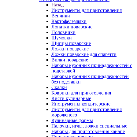
Назад
Инструменты для приготовления
Венчики
Картофелемялки
Лопатки поварские
Половники
Шумовки
Щипцы поварские
Ложки поварские
Ложки поварские для спагетти
Вилки поварские
Наборы кухонных принадлежностей с
подставкой
Наборы кухонных принадлежностей
без подставки
Скалки
Коврики для приготовления
Кисти кулинарные
Инструменты кондитерские
Инструменты для приготовления
мороженого
Кулинарные формы
Палочки, иглы, ложки специальные
Наборы для приготовления канапе
Приготовление яиц