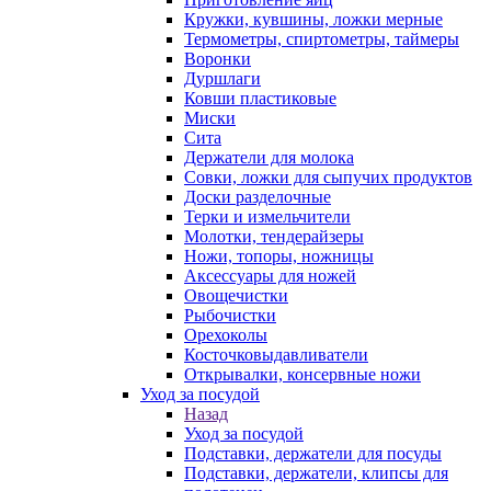
Кружки, кувшины, ложки мерные
Термометры, спиртометры, таймеры
Воронки
Дуршлаги
Ковши пластиковые
Миски
Сита
Держатели для молока
Совки, ложки для сыпучих продуктов
Доски разделочные
Терки и измельчители
Молотки, тендерайзеры
Ножи, топоры, ножницы
Аксессуары для ножей
Овощечистки
Рыбочистки
Орехоколы
Косточковыдавливатели
Открывалки, консервные ножи
Уход за посудой
Назад
Уход за посудой
Подставки, держатели для посуды
Подставки, держатели, клипсы для