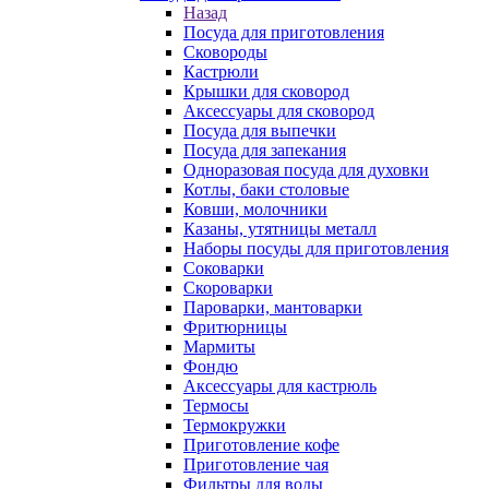
Назад
Посуда для приготовления
Сковороды
Кастрюли
Крышки для сковород
Аксессуары для сковород
Посуда для выпечки
Посуда для запекания
Одноразовая посуда для духовки
Котлы, баки столовые
Ковши, молочники
Казаны, утятницы металл
Наборы посуды для приготовления
Соковарки
Скороварки
Пароварки, мантоварки
Фритюрницы
Мармиты
Фондю
Аксессуары для кастрюль
Термосы
Термокружки
Приготовление кофе
Приготовление чая
Фильтры для воды