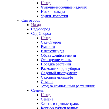
Назад
Чулочно-носочные изделия
Носки,гольфы
Чулки, колготки
Сад-огород
Назад
Сад-огород
Сад-Огород
Назад
Сад-Огород
Емкости
Инсектициды
Обувь хозяйственная
Освещение улицы
Посадка растений
Расходники для уборки
Садовый инструмент
Садовый ландшафт
Семена
Уход за комнатными растениями
Семена
Назад
Семена
Зелень и пряные травы
Корне-клубнеплодные