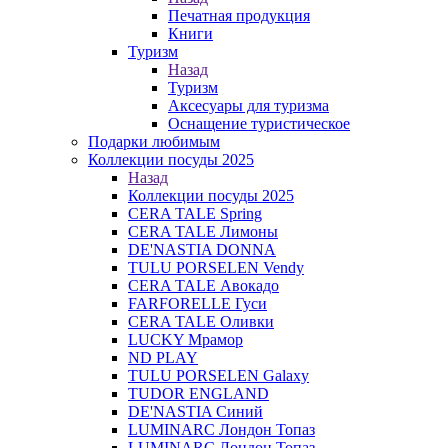
Печатная продукция
Книги
Туризм
Назад
Туризм
Аксесуары для туризма
Оснащение туристическое
Подарки любимым
Коллекции посуды 2025
Назад
Коллекции посуды 2025
CERA TALE Spring
CERA TALE Лимоны
DE'NASTIA DONNA
TULU PORSELEN Vendy
CERA TALE Авокадо
FARFORELLE Гуси
CERA TALE Оливки
LUCKY Мрамор
ND PLAY
TULU PORSELEN Galaxy
TUDOR ENGLAND
DE'NASTIA Синий
LUMINARC Лондон Топаз
LUMINARC Лондон Топаз