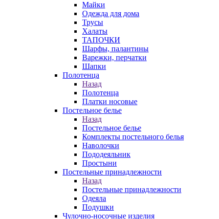
Майки
Одежда для дома
Трусы
Халаты
ТАПОЧКИ
Шарфы, палантины
Варежки, перчатки
Шапки
Полотенца
Назад
Полотенца
Платки носовые
Постельное белье
Назад
Постельное белье
Комплекты постельного белья
Наволочки
Пододеяльник
Простыни
Постельные принадлежности
Назад
Постельные принадлежности
Одеяла
Подушки
Чулочно-носочные изделия