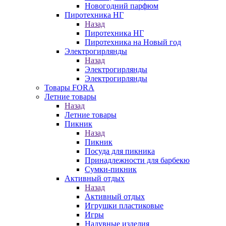
Новогодний парфюм
Пиротехника НГ
Назад
Пиротехника НГ
Пиротехника на Новый год
Электрогирлянды
Назад
Электрогирлянды
Электрогирлянды
Товары FORA
Летние товары
Назад
Летние товары
Пикник
Назад
Пикник
Посуда для пикника
Принадлежности для барбекю
Сумки-пикник
Активный отдых
Назад
Активный отдых
Игрушки пластиковые
Игры
Надувные изделия