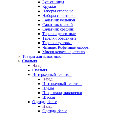
Бульонницы
Кружки
Наборы столовые
Наборы салатников
Салатник большой
Салатник мелкий
Салатник средний
Тарелки десертные
Тарелки обеденные
Тарелки суповые
Чайные, Кофейные наборы
Миски керамика, стекло
Товары для животных
Спальня
Назад
Спальня
Интерьерный текстиль
Назад
Интерьерный текстиль
Пледы
Покрывала, наволочки
Шторы
Одежда, белье
Назад
Одежда, белье