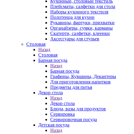
Кухонный, столовый текстиль
Плейсматы, салфетки для стола
Наборы кухонного текстиля
Полотенца для кухни
Рукавицы, фартуки, прихватки
Органайзеры, сумки, карманы
Скатерти, салфетки, клеенки
Аксессуары для стульев
Столовая
Назад
Столовая
Барная посуда
Назад
Барная посуда
Графины, Кувшины, Декантеры
Для приготовления напитков
Предметы для питья
Декор стола
Назад
Декор стола
Блюда, вазы для продуктов
Сервировка
Сервировочная посуда
Детская посуда
Назад