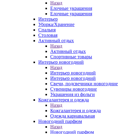
Назад
Елочные украшения
Елочные украшения
Интерьер
Уборка/Хранение
Спальня
Столовая
Активный отдых
Назад
Активный отдых
Спортивные товары
Интерьер новогодний
Назад
Интерьер новогодний
Интерьер новогодний
Свечи, подсвечники новогодние
Сувениры новогодние
Украшения из фольги
Кожгалантерея и одежда
Назад
Кожгалантерея и одежда
Одежда карнавальная
Новогодний парфюм
Назад
Новогодний парфюм