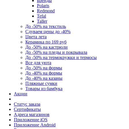
Бренды
Polaris
Redmond
Tefal
Taller
До -50% на текстиль
Сдуваем цены до -40%
Цвета лета
Керамика по 169 руб
До -50% на кастрюли
До -50% на пледы и покрывала
До -50% на термокружки и термосы
Все для уюта
До -50% на формы
До -40% на формы
До -40% на казаны
Пляжные сумки
Товары из бамбука
Акции
Статус заказа
Сертификаты
Адреса магазинов
Приложение iOS
Приложение Android