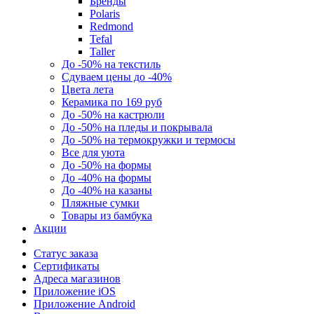
Бренды
Polaris
Redmond
Tefal
Taller
До -50% на текстиль
Сдуваем цены до -40%
Цвета лета
Керамика по 169 руб
До -50% на кастрюли
До -50% на пледы и покрывала
До -50% на термокружки и термосы
Все для уюта
До -50% на формы
До -40% на формы
До -40% на казаны
Пляжные сумки
Товары из бамбука
Акции
Статус заказа
Сертификаты
Адреса магазинов
Приложение iOS
Приложение Android