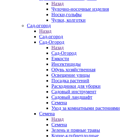
Назад
Чулочно-носочные изделия
Носки,гольфы
Чулки, колготки
Сад-огород
Назад
Сад-огород
Сад-Огород
Назад
Сад-Огород
Емкости
Инсектициды
Обувь хозяйственная
Освещение улицы
Посадка растений
Расходники для уборки
Садовый инструмент
Садовый ландшафт
Семена
Уход за комнатными растениями
Семена
Назад
Семена
Зелень и пряные травы
Корне-клубнеплодные