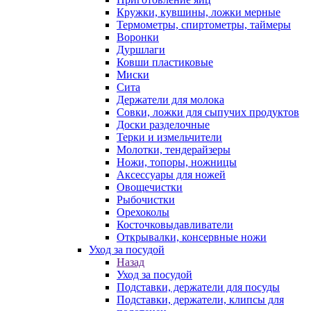
Кружки, кувшины, ложки мерные
Термометры, спиртометры, таймеры
Воронки
Дуршлаги
Ковши пластиковые
Миски
Сита
Держатели для молока
Совки, ложки для сыпучих продуктов
Доски разделочные
Терки и измельчители
Молотки, тендерайзеры
Ножи, топоры, ножницы
Аксессуары для ножей
Овощечистки
Рыбочистки
Орехоколы
Косточковыдавливатели
Открывалки, консервные ножи
Уход за посудой
Назад
Уход за посудой
Подставки, держатели для посуды
Подставки, держатели, клипсы для