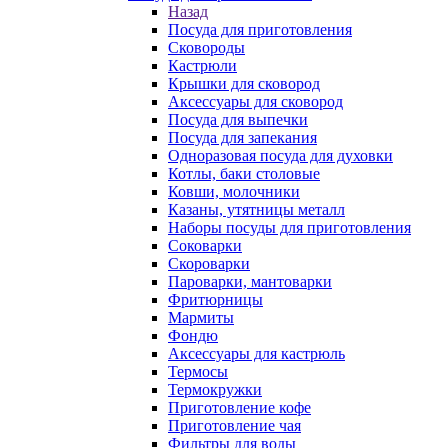
Назад
Посуда для приготовления
Сковороды
Кастрюли
Крышки для сковород
Аксессуары для сковород
Посуда для выпечки
Посуда для запекания
Одноразовая посуда для духовки
Котлы, баки столовые
Ковши, молочники
Казаны, утятницы металл
Наборы посуды для приготовления
Соковарки
Скороварки
Пароварки, мантоварки
Фритюрницы
Мармиты
Фондю
Аксессуары для кастрюль
Термосы
Термокружки
Приготовление кофе
Приготовление чая
Фильтры для воды