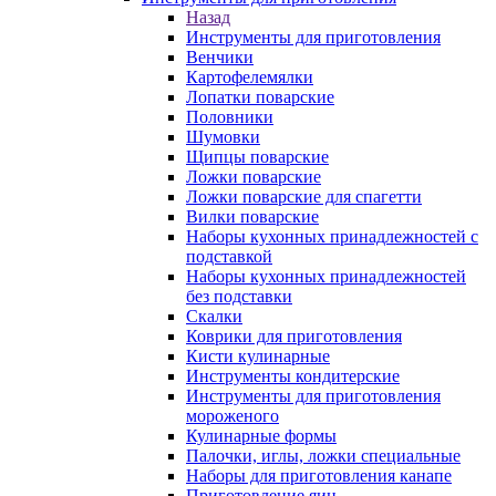
Назад
Инструменты для приготовления
Венчики
Картофелемялки
Лопатки поварские
Половники
Шумовки
Щипцы поварские
Ложки поварские
Ложки поварские для спагетти
Вилки поварские
Наборы кухонных принадлежностей с
подставкой
Наборы кухонных принадлежностей
без подставки
Скалки
Коврики для приготовления
Кисти кулинарные
Инструменты кондитерские
Инструменты для приготовления
мороженого
Кулинарные формы
Палочки, иглы, ложки специальные
Наборы для приготовления канапе
Приготовление яиц