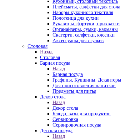
Кухонный, столовый текстиль
Плейсматы, салфетки для стола
Наборы кухонного текстиля
Полотенца для кухни
Рукавицы, фартуки, прихватки
Органайзеры, сумки, карманы
Скатерти, салфетки, клеенки
Аксессуары для стульев
Столовая
Назад
Столовая
Барная посуда
Назад
Барная посуда
Графины, Кувшины, Декантеры
Для приготовления напитков
Предметы для питья
Декор стола
Назад
Декор стола
Блюда, вазы для продуктов
Сервировка
Сервировочная посуда
Детская посуда
Назад