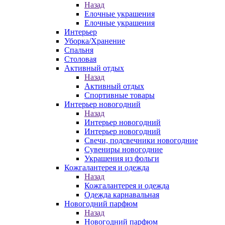
Назад
Елочные украшения
Елочные украшения
Интерьер
Уборка/Хранение
Спальня
Столовая
Активный отдых
Назад
Активный отдых
Спортивные товары
Интерьер новогодний
Назад
Интерьер новогодний
Интерьер новогодний
Свечи, подсвечники новогодние
Сувениры новогодние
Украшения из фольги
Кожгалантерея и одежда
Назад
Кожгалантерея и одежда
Одежда карнавальная
Новогодний парфюм
Назад
Новогодний парфюм