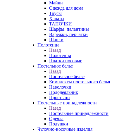
Майки
Одежда для дома
Трусы
Халаты
ТАПОЧКИ
Шарфы, палантины
Варежки, перчатки
Шапки
Полотенца
Назад
Полотенца
Платки носовые
Постельное белье
Назад
Постельное белье
Комплекты постельного белья
Наволочки
Пододеяльник
Простыни
Постельные принадлежности
Назад
Постельные принадлежности
Одеяла
Подушки
Чулочно-носочные изделия