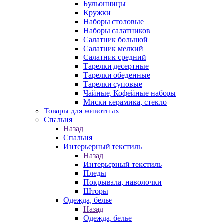
Бульонницы
Кружки
Наборы столовые
Наборы салатников
Салатник большой
Салатник мелкий
Салатник средний
Тарелки десертные
Тарелки обеденные
Тарелки суповые
Чайные, Кофейные наборы
Миски керамика, стекло
Товары для животных
Спальня
Назад
Спальня
Интерьерный текстиль
Назад
Интерьерный текстиль
Пледы
Покрывала, наволочки
Шторы
Одежда, белье
Назад
Одежда, белье