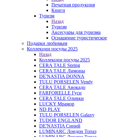
Печатная продукция
Книги
Туризм
Назад
Туризм
Аксесуары для туризма
Оснащение туристическое
Подарки любимым
Коллекции посуды 2025
Назад
Коллекции посуды 2025
CERA TALE Spring
CERA TALE Лимоны
DE'NASTIA DONNA
TULU PORSELEN Vendy
CERA TALE Авокадо
FARFORELLE Гуси
CERA TALE Оливки
LUCKY Мрамор
ND PLAY
TULU PORSELEN Galaxy
TUDOR ENGLAND
DE'NASTIA Синий
LUMINARC Лондон Топаз
LUMINARC Лондон Топаз