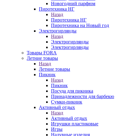
Новогодний парфюм
Пиротехника НГ
Назад
Пиротехника НГ
Пиротехника на Новый год
Электрогирлянды
Назад
Электрогирлянды
Электрогирлянды
Товары FORA
Летние товары
Назад
Летние товары
Пикник
Назад
Пикник
Посуда для пикника
Принадлежности для барбекю
Сумки-пикник
Активный отдых
Назад
Активный отдых
Игрушки пластиковые
Игры
Надувные изделия