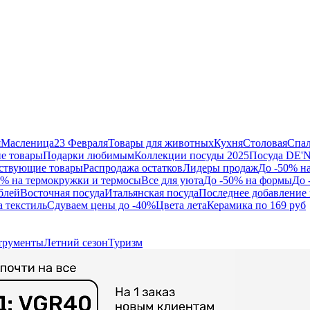
я
Масленица
23 Февраля
Товары для животных
Кухня
Столовая
Спа
е товары
Подарки любимым
Коллекции посуды 2025
Посуда DE'
ствующие товары
Распродажа остатков
Лидеры продаж
До -50% н
0% на термокружки и термосы
Все для уюта
До -50% на формы
До 
блей
Восточная посуда
Итальянская посуда
Последнее добавление 
а текстиль
Сдуваем цены до -40%
Цвета лета
Керамика по 169 руб
трументы
Летний сезон
Туризм