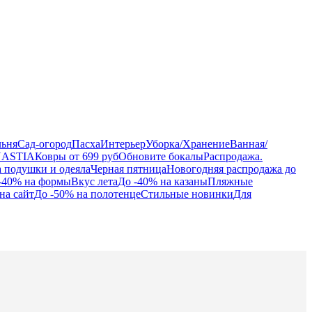
льня
Сад-огород
Пасха
Интерьер
Уборка/Хранение
Ванная/
NASTIA
Ковры от 699 руб
Обновите бокалы
Распродажа.
а подушки и одеяла
Черная пятница
Новогодняя распродажа до
-40% на формы
Вкус лета
До -40% на казаны
Пляжные
на сайт
До -50% на полотенце
Стильные новинки
Для