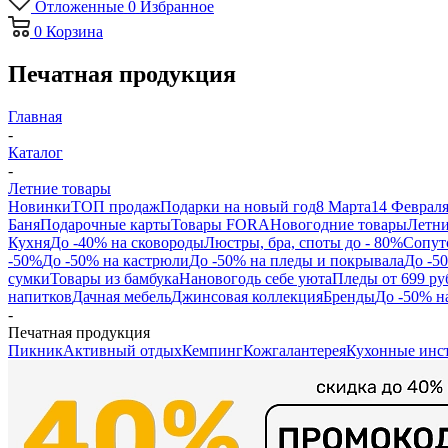
Отложенные
0
Избранное
0
Корзина
Печатная продукция
Главная
-
Каталог
-
Летние товары
Новинки
ТОП продаж
Подарки на новый год
8 Марта
14 Феврал
Баня
Подарочные карты
Товары FORA
Новогодние товары
Летни
Кухня
До -40% на сковороды
Люстры, бра, споты до - 80%
Сопут
-50%
До -50% на кастрюли
До -50% на пледы и покрывала
До -5
сумки
Товары из бамбука
Нановогодь себе уюта
Пледы от 699 ру
напитков
Дачная мебель
Джинсовая коллекция
Бренды
До -50% н
-
Печатная продукция
Пикник
Активный отдых
Кемпинг
Кожгалантерея
Кухонные инс