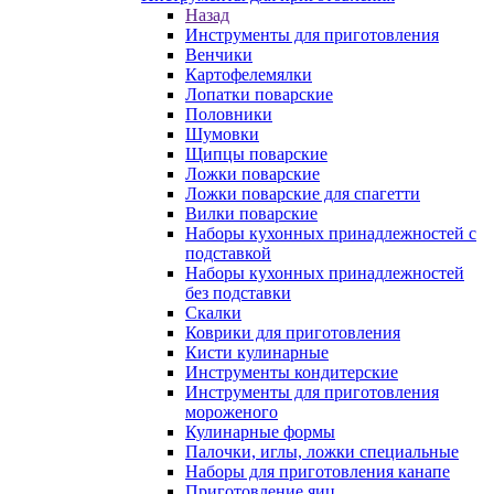
Назад
Инструменты для приготовления
Венчики
Картофелемялки
Лопатки поварские
Половники
Шумовки
Щипцы поварские
Ложки поварские
Ложки поварские для спагетти
Вилки поварские
Наборы кухонных принадлежностей с
подставкой
Наборы кухонных принадлежностей
без подставки
Скалки
Коврики для приготовления
Кисти кулинарные
Инструменты кондитерские
Инструменты для приготовления
мороженого
Кулинарные формы
Палочки, иглы, ложки специальные
Наборы для приготовления канапе
Приготовление яиц