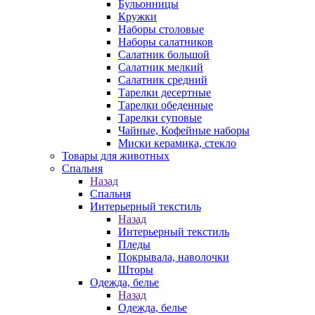
Бульонницы
Кружки
Наборы столовые
Наборы салатников
Салатник большой
Салатник мелкий
Салатник средний
Тарелки десертные
Тарелки обеденные
Тарелки суповые
Чайные, Кофейные наборы
Миски керамика, стекло
Товары для животных
Спальня
Назад
Спальня
Интерьерный текстиль
Назад
Интерьерный текстиль
Пледы
Покрывала, наволочки
Шторы
Одежда, белье
Назад
Одежда, белье