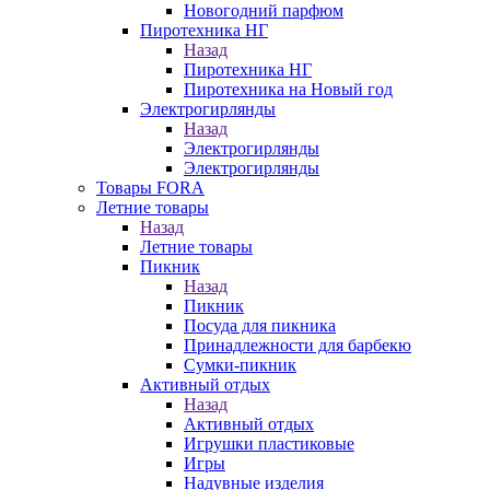
Новогодний парфюм
Пиротехника НГ
Назад
Пиротехника НГ
Пиротехника на Новый год
Электрогирлянды
Назад
Электрогирлянды
Электрогирлянды
Товары FORA
Летние товары
Назад
Летние товары
Пикник
Назад
Пикник
Посуда для пикника
Принадлежности для барбекю
Сумки-пикник
Активный отдых
Назад
Активный отдых
Игрушки пластиковые
Игры
Надувные изделия