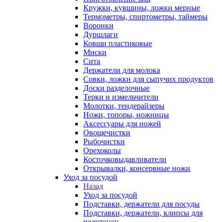
Кружки, кувшины, ложки мерные
Термометры, спиртометры, таймеры
Воронки
Дуршлаги
Ковши пластиковые
Миски
Сита
Держатели для молока
Совки, ложки для сыпучих продуктов
Доски разделочные
Терки и измельчители
Молотки, тендерайзеры
Ножи, топоры, ножницы
Аксессуары для ножей
Овощечистки
Рыбочистки
Орехоколы
Косточковыдавливатели
Открывалки, консервные ножи
Уход за посудой
Назад
Уход за посудой
Подставки, держатели для посуды
Подставки, держатели, клипсы для
полотенец