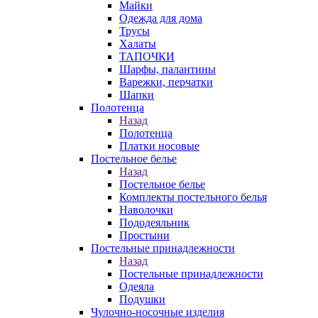
Майки
Одежда для дома
Трусы
Халаты
ТАПОЧКИ
Шарфы, палантины
Варежки, перчатки
Шапки
Полотенца
Назад
Полотенца
Платки носовые
Постельное белье
Назад
Постельное белье
Комплекты постельного белья
Наволочки
Пододеяльник
Простыни
Постельные принадлежности
Назад
Постельные принадлежности
Одеяла
Подушки
Чулочно-носочные изделия