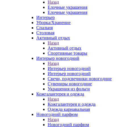
Назад
Елочные украшения
Елочные украшения
Интерьер
Уборка/Хранение
Спальня
Столовая
Активный отдых
Назад
Активный отдых
Спортивные товары
Интерьер новогодний
Назад
Интерьер новогодний
Интерьер новогодний
Свечи, подсвечники новогодние
Сувениры новогодние
Украшения из фольги
Кожгалантерея и одежда
Назад
Кожгалантерея и одежда
Одежда карнавальная
Новогодний парфюм
Назад
Новогодний парфюм