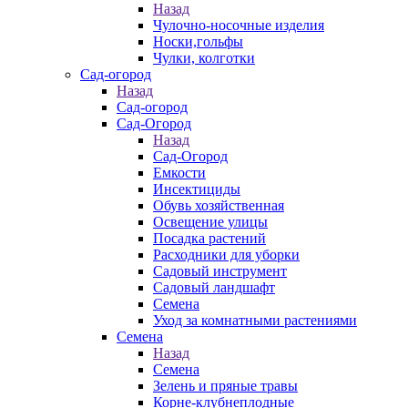
Назад
Чулочно-носочные изделия
Носки,гольфы
Чулки, колготки
Сад-огород
Назад
Сад-огород
Сад-Огород
Назад
Сад-Огород
Емкости
Инсектициды
Обувь хозяйственная
Освещение улицы
Посадка растений
Расходники для уборки
Садовый инструмент
Садовый ландшафт
Семена
Уход за комнатными растениями
Семена
Назад
Семена
Зелень и пряные травы
Корне-клубнеплодные