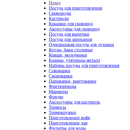
Назад
Посуда для приготовления
Сковороды
Кастрюли
Крышки для сковород
Аксессуары для сковород
Посуда для выпечки
Посуда для запекания
Одноразовая посуда для духовки
Котлы, баки столовые
Ковши, молочники
Казаны, утятницы металл
Наборы посуды для приготовления
Соковарки
Скороварки
Пароварки, мантоварки
Фритюрницы
Мармиты
Фондю
Аксессуары для кастрюль
Термосы
Термокружки
Приготовление кофе
Приготовление чая
Фильтры для воды