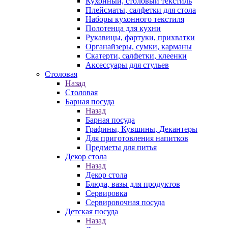
Кухонный, столовый текстиль
Плейсматы, салфетки для стола
Наборы кухонного текстиля
Полотенца для кухни
Рукавицы, фартуки, прихватки
Органайзеры, сумки, карманы
Скатерти, салфетки, клеенки
Аксессуары для стульев
Столовая
Назад
Столовая
Барная посуда
Назад
Барная посуда
Графины, Кувшины, Декантеры
Для приготовления напитков
Предметы для питья
Декор стола
Назад
Декор стола
Блюда, вазы для продуктов
Сервировка
Сервировочная посуда
Детская посуда
Назад