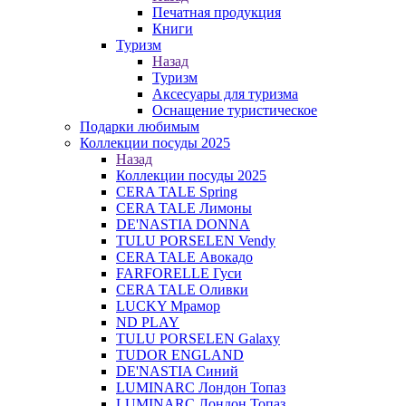
Печатная продукция
Книги
Туризм
Назад
Туризм
Аксесуары для туризма
Оснащение туристическое
Подарки любимым
Коллекции посуды 2025
Назад
Коллекции посуды 2025
CERA TALE Spring
CERA TALE Лимоны
DE'NASTIA DONNA
TULU PORSELEN Vendy
CERA TALE Авокадо
FARFORELLE Гуси
CERA TALE Оливки
LUCKY Мрамор
ND PLAY
TULU PORSELEN Galaxy
TUDOR ENGLAND
DE'NASTIA Синий
LUMINARC Лондон Топаз
LUMINARC Лондон Топаз