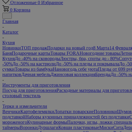
Отложенные
0
Избранное
0
Корзина
Главная
-
Каталог
-
Кухня
Новинки
ТОП продаж
Подарки на новый год
8 Марта
14 Феврал
Баня
Подарочные карты
Товары FORA
Новогодние товары
Летни
Кухня
До -40% на сковороды
Люстры, бра, споты до - 80%
Сопут
-50%
До -50% на кастрюли
До -50% на пледы и покрывала
До -5
сумки
Товары из бамбука
Нановогодь себе уюта
Пледы от 699 ру
напитков
Дачная мебель
Джинсовая коллекция
Бренды
До -50% н
-
Инструменты для приготовления
Посуда для приготовления
Расходные материалы для приготовл
столовый текстиль
-
Терки и измельчители
Венчики
Картофелемялки
Лопатки поварские
Половники
Шумов
подставкой
Наборы кухонных принадлежностей без подставки
С
мороженого
Кулинарные формы
Палочки, иглы, ложки специал
таймеры
Воронки
Дуршлаги
Ковши пластиковые
Миски
Сита
Дер