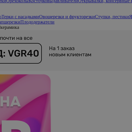
тки
Орехоколы
Косточковыдавливатели
Открывалки, консервные
ю
Терки с насадками
Овощерезки и фрукторезки
Ступки, пестики
Я
апшерезки
Плододержатели
/керамика