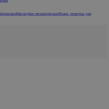
 ножи
йцерезки
Мясорубки механические
Ножи, решетки для