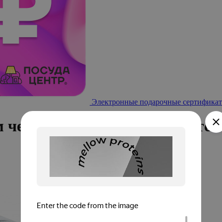
Электронные подарочные сертификат
м черная крышка пластик/сте