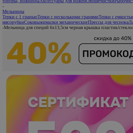
топоры, ножницы
Аксессуары для ножей
Овощечистки
Рыбочис
-
Мельницы
Терки с 1 гранью
Терки с несколькими гранями
Терки с емкость
мясорубки
Соковыжималки механические
Прессы для чеснока
Л
-
Мельница для специй 6х13,5см черная крышка пластик/стекло