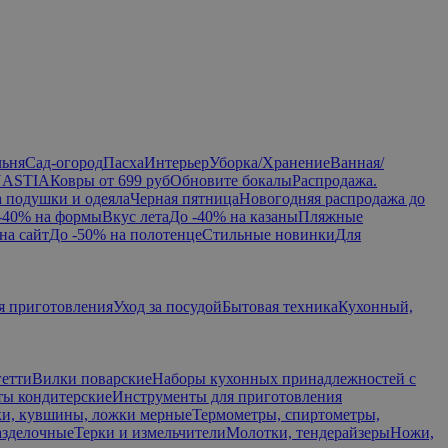
льня
Сад-огород
Пасха
Интерьер
Уборка/Хранение
Ванная/
NASTIA
Ковры от 699 руб
Обновите бокалы
Распродажа.
а подушки и одеяла
Черная пятница
Новогодняя распродажа до
-40% на формы
Вкус лета
До -40% на казаны
Пляжные
на сайт
До -50% на полотенце
Стильные новинки
Для
я приготовления
Уход за посудой
Бытовая техника
Кухонный,
гетти
Вилки поварские
Наборы кухонных принадлежностей с
ы кондитерские
Инструменты для приготовления
и, кувшины, ложки мерные
Термометры, спиртометры,
азделочные
Терки и измельчители
Молотки, тендерайзеры
Ножи,