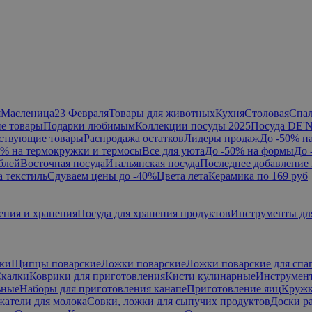
я
Масленица
23 Февраля
Товары для животных
Кухня
Столовая
Спа
е товары
Подарки любимым
Коллекции посуды 2025
Посуда DE'
ствующие товары
Распродажа остатков
Лидеры продаж
До -50% н
0% на термокружки и термосы
Все для уюта
До -50% на формы
До 
блей
Восточная посуда
Итальянская посуда
Последнее добавление 
а текстиль
Сдуваем цены до -40%
Цвета лета
Керамика по 169 руб
ения и хранения
Посуда для хранения продуктов
Инструменты дл
ки
Щипцы поварские
Ложки поварские
Ложки поварские для спа
калки
Коврики для приготовления
Кисти кулинарные
Инструмент
ьные
Наборы для приготовления канапе
Приготовление яиц
Кружк
жатели для молока
Совки, ложки для сыпучих продуктов
Доски р