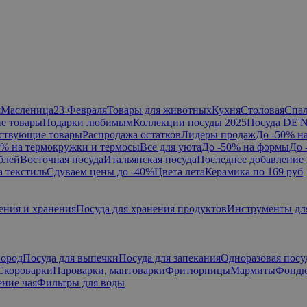
я
Масленица
23 Февраля
Товары для животных
Кухня
Столовая
Спа
е товары
Подарки любимым
Коллекции посуды 2025
Посуда DE'
ствующие товары
Распродажа остатков
Лидеры продаж
До -50% н
0% на термокружки и термосы
Все для уюта
До -50% на формы
До 
блей
Восточная посуда
Итальянская посуда
Последнее добавление 
а текстиль
Сдуваем цены до -40%
Цвета лета
Керамика по 169 руб
ения и хранения
Посуда для хранения продуктов
Инструменты дл
вород
Посуда для выпечки
Посуда для запекания
Одноразовая посу
Скороварки
Пароварки, мантоварки
Фритюрницы
Мармиты
Фонд
ние чая
Фильтры для воды