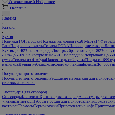
Отложенные
0
Избранное
0
Корзина
Главная
-
Каталог
-
Кухня
Новинки
ТОП продаж
Подарки на новый год
8 Марта
14 Феврал
Баня
Подарочные карты
Товары FORA
Новогодние товары
Летни
Кухня
До -40% на сковороды
Люстры, бра, споты до - 80%
Сопут
-50%
До -50% на кастрюли
До -50% на пледы и покрывала
До -5
сумки
Товары из бамбука
Нановогодь себе уюта
Пледы от 699 ру
напитков
Дачная мебель
Джинсовая коллекция
Бренды
До -50% н
-
Посуда для приготовления
Посуда для приготовления
Расходные материалы для приготовл
столовый текстиль
-
Аксессуары для сковород
Сковороды
Кастрюли
Крышки для сковород
Аксессуары для ско
утятницы металл
Наборы посуды для приготовления
Соковарки
кастрюль
Термосы
Термокружки
Приготовление кофе
Приготовле
-