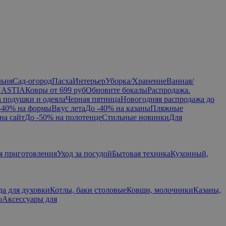
льня
Сад-огород
Пасха
Интерьер
Уборка/Хранение
Ванная/
NASTIA
Ковры от 699 руб
Обновите бокалы
Распродажа.
а подушки и одеяла
Черная пятница
Новогодняя распродажа до
-40% на формы
Вкус лета
До -40% на казаны
Пляжные
на сайт
До -50% на полотенце
Стильные новинки
Для
я приготовления
Уход за посудой
Бытовая техника
Кухонный,
да для духовки
Котлы, баки столовые
Ковши, молочники
Казаны,
ю
Аксессуары для