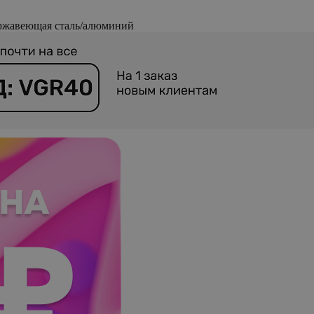
ержавеющая сталь/алюминий