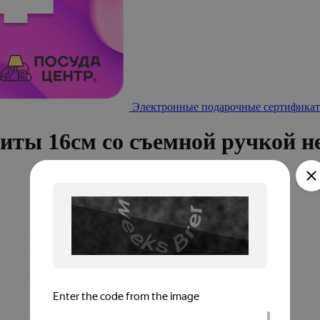
Электронные подарочные сертификат
литы 16см со съемной ручкой