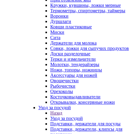
Кружки, кувшины, ложки мерные
Термометры, спиртометры, таймеры
Воронки
Дуршлаги
Ковши пластиковые
Миски
Сита
Держатели для молока
Совки, ложки для сыпучих продуктов
Доски разделочные
Терки и измельчители
Молотки, тендерайзеры
Ножи, топоры, ножницы
Аксессуары для ножей
Овощечистки
Рыбочистки
Орехоколы
Косточковыдавливатели
Открывалки, консервные ножи
Уход за посудой
Назад
Уход за посудой
Подставки, держатели для посуды
Подставки, держатели, клипсы для