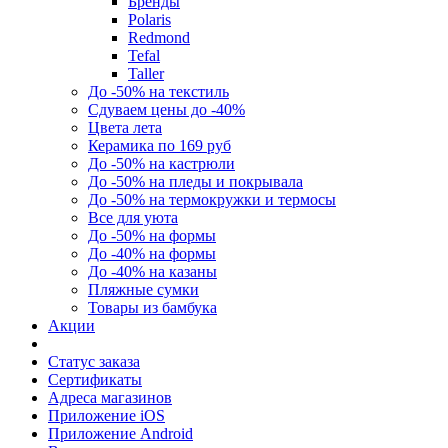
Бренды
Polaris
Redmond
Tefal
Taller
До -50% на текстиль
Сдуваем цены до -40%
Цвета лета
Керамика по 169 руб
До -50% на кастрюли
До -50% на пледы и покрывала
До -50% на термокружки и термосы
Все для уюта
До -50% на формы
До -40% на формы
До -40% на казаны
Пляжные сумки
Товары из бамбука
Акции
Статус заказа
Сертификаты
Адреса магазинов
Приложение iOS
Приложение Android