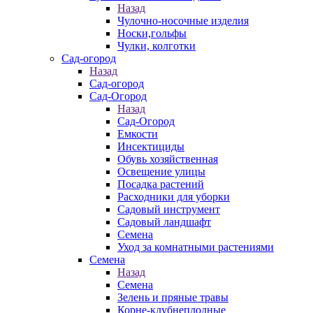
Назад
Чулочно-носочные изделия
Носки,гольфы
Чулки, колготки
Сад-огород
Назад
Сад-огород
Сад-Огород
Назад
Сад-Огород
Емкости
Инсектициды
Обувь хозяйственная
Освещение улицы
Посадка растений
Расходники для уборки
Садовый инструмент
Садовый ландшафт
Семена
Уход за комнатными растениями
Семена
Назад
Семена
Зелень и пряные травы
Корне-клубнеплодные