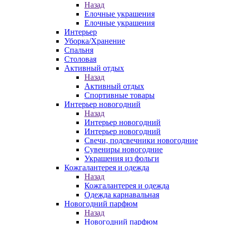
Назад
Елочные украшения
Елочные украшения
Интерьер
Уборка/Хранение
Спальня
Столовая
Активный отдых
Назад
Активный отдых
Спортивные товары
Интерьер новогодний
Назад
Интерьер новогодний
Интерьер новогодний
Свечи, подсвечники новогодние
Сувениры новогодние
Украшения из фольги
Кожгалантерея и одежда
Назад
Кожгалантерея и одежда
Одежда карнавальная
Новогодний парфюм
Назад
Новогодний парфюм