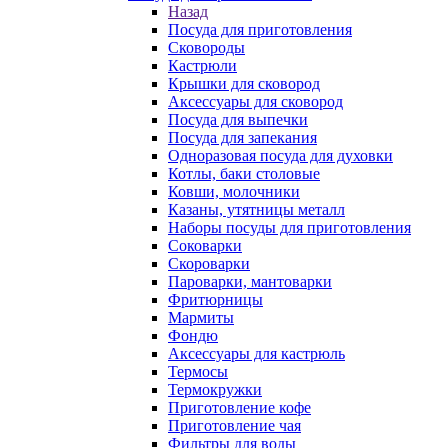
Назад
Посуда для приготовления
Сковороды
Кастрюли
Крышки для сковород
Аксессуары для сковород
Посуда для выпечки
Посуда для запекания
Одноразовая посуда для духовки
Котлы, баки столовые
Ковши, молочники
Казаны, утятницы металл
Наборы посуды для приготовления
Соковарки
Скороварки
Пароварки, мантоварки
Фритюрницы
Мармиты
Фондю
Аксессуары для кастрюль
Термосы
Термокружки
Приготовление кофе
Приготовление чая
Фильтры для воды