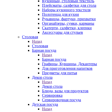
Кухонный, столовый текстиль
Плейсматы, салфетки для стола
Наборы кухонного текстиля
Полотенца для кухни
Рукавицы, фартуки, прихватки
Органайзеры, сумки, карманы
Скатерти, салфетки, клеенки
Аксессуары для стульев
Столовая
Назад
Столовая
Барная посуда
Назад
Барная посуда
Графины, Кувшины, Декантеры
Для приготовления напитков
Предметы для питья
Декор стола
Назад
Декор стола
Блюда, вазы для продуктов
Сервировка
Сервировочная посуда
Детская посуда
Назад