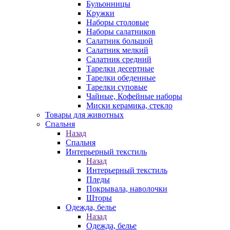
Бульонницы
Кружки
Наборы столовые
Наборы салатников
Салатник большой
Салатник мелкий
Салатник средний
Тарелки десертные
Тарелки обеденные
Тарелки суповые
Чайные, Кофейные наборы
Миски керамика, стекло
Товары для животных
Спальня
Назад
Спальня
Интерьерный текстиль
Назад
Интерьерный текстиль
Пледы
Покрывала, наволочки
Шторы
Одежда, белье
Назад
Одежда, белье