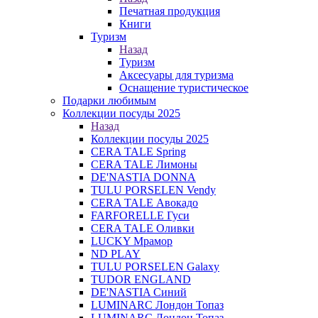
Печатная продукция
Книги
Туризм
Назад
Туризм
Аксесуары для туризма
Оснащение туристическое
Подарки любимым
Коллекции посуды 2025
Назад
Коллекции посуды 2025
CERA TALE Spring
CERA TALE Лимоны
DE'NASTIA DONNA
TULU PORSELEN Vendy
CERA TALE Авокадо
FARFORELLE Гуси
CERA TALE Оливки
LUCKY Мрамор
ND PLAY
TULU PORSELEN Galaxy
TUDOR ENGLAND
DE'NASTIA Синий
LUMINARC Лондон Топаз
LUMINARC Лондон Топаз