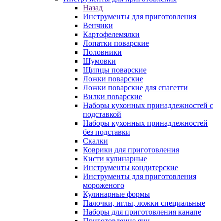
Назад
Инструменты для приготовления
Венчики
Картофелемялки
Лопатки поварские
Половники
Шумовки
Щипцы поварские
Ложки поварские
Ложки поварские для спагетти
Вилки поварские
Наборы кухонных принадлежностей с
подставкой
Наборы кухонных принадлежностей
без подставки
Скалки
Коврики для приготовления
Кисти кулинарные
Инструменты кондитерские
Инструменты для приготовления
мороженого
Кулинарные формы
Палочки, иглы, ложки специальные
Наборы для приготовления канапе
Приготовление яиц