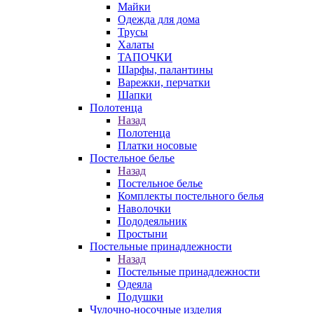
Майки
Одежда для дома
Трусы
Халаты
ТАПОЧКИ
Шарфы, палантины
Варежки, перчатки
Шапки
Полотенца
Назад
Полотенца
Платки носовые
Постельное белье
Назад
Постельное белье
Комплекты постельного белья
Наволочки
Пододеяльник
Простыни
Постельные принадлежности
Назад
Постельные принадлежности
Одеяла
Подушки
Чулочно-носочные изделия