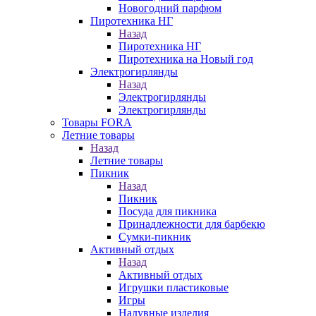
Новогодний парфюм
Пиротехника НГ
Назад
Пиротехника НГ
Пиротехника на Новый год
Электрогирлянды
Назад
Электрогирлянды
Электрогирлянды
Товары FORA
Летние товары
Назад
Летние товары
Пикник
Назад
Пикник
Посуда для пикника
Принадлежности для барбекю
Сумки-пикник
Активный отдых
Назад
Активный отдых
Игрушки пластиковые
Игры
Надувные изделия