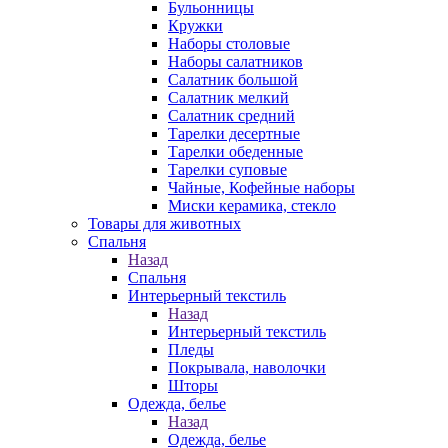
Бульонницы
Кружки
Наборы столовые
Наборы салатников
Салатник большой
Салатник мелкий
Салатник средний
Тарелки десертные
Тарелки обеденные
Тарелки суповые
Чайные, Кофейные наборы
Миски керамика, стекло
Товары для животных
Спальня
Назад
Спальня
Интерьерный текстиль
Назад
Интерьерный текстиль
Пледы
Покрывала, наволочки
Шторы
Одежда, белье
Назад
Одежда, белье