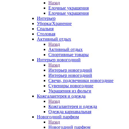
Назад
Елочные украшения
Елочные украшения
Интерьер
Уборка/Хранение
Спальня
Столовая
Активный отдых
Назад
Активный отдых
Спортивные товары
Интерьер новогодний
Назад
Интерьер новогодний
Интерьер новогодний
Свечи, подсвечники новогодние
Сувениры новогодние
Украшения из фольги
Кожгалантерея и одежда
Назад
Кожгалантерея и одежда
Одежда карнавальная
Новогодний парфюм
Назад
Новогодний парфюм