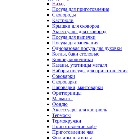
Назад
Посуда для приготовления
Сковороды
Кастрюли
Крышки для сковород
Аксессуары для сковород
Посуда для выпечки
Посуда для запекания
Одноразовая посуда для духовки
Котлы, баки столовые
Ковши, молочники
Казаны, утятницы металл
Наборы посуды для приготовления
Соковарки
Скороварки
Пароварки, мантоварки
Фритюрницы
Мармиты
Фондю
Аксессуары для кастрюль
Термосы
Термокружки
Приготовление кофе
Приготовление чая
Фильтры для воды