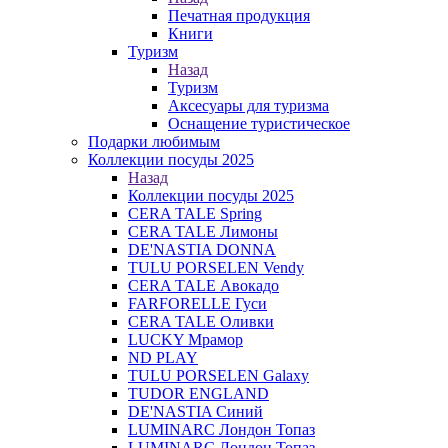
Печатная продукция
Книги
Туризм
Назад
Туризм
Аксесуары для туризма
Оснащение туристическое
Подарки любимым
Коллекции посуды 2025
Назад
Коллекции посуды 2025
CERA TALE Spring
CERA TALE Лимоны
DE'NASTIA DONNA
TULU PORSELEN Vendy
CERA TALE Авокадо
FARFORELLE Гуси
CERA TALE Оливки
LUCKY Мрамор
ND PLAY
TULU PORSELEN Galaxy
TUDOR ENGLAND
DE'NASTIA Синий
LUMINARC Лондон Топаз
LUMINARC Лондон Топаз