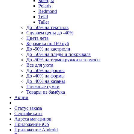
Бренды
Polaris
Redmond
Tefal
Taller
До -50% на текстиль
Сдуваем цены до -40%
Цвета лета
Керамика по 169 руб
До -50% на кастрюли
До -50% на пледы и покрывала
До -50% на термокружки и термосы
Все для уюта
До -50% на формы
До -40% на формы
До -40% на казаны
Пляжные сумки
Товары из бамбука
Акции
Статус заказа
Сертификаты
Адреса магазинов
Приложение iOS
Приложение Android