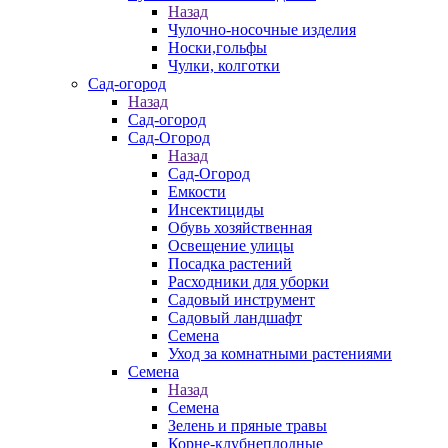
Назад
Чулочно-носочные изделия
Носки,гольфы
Чулки, колготки
Сад-огород
Назад
Сад-огород
Сад-Огород
Назад
Сад-Огород
Емкости
Инсектициды
Обувь хозяйственная
Освещение улицы
Посадка растений
Расходники для уборки
Садовый инструмент
Садовый ландшафт
Семена
Уход за комнатными растениями
Семена
Назад
Семена
Зелень и пряные травы
Корне-клубнеплодные