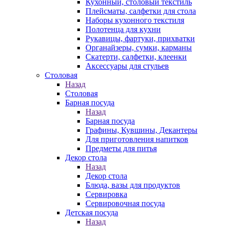
Кухонный, столовый текстиль
Плейсматы, салфетки для стола
Наборы кухонного текстиля
Полотенца для кухни
Рукавицы, фартуки, прихватки
Органайзеры, сумки, карманы
Скатерти, салфетки, клеенки
Аксессуары для стульев
Столовая
Назад
Столовая
Барная посуда
Назад
Барная посуда
Графины, Кувшины, Декантеры
Для приготовления напитков
Предметы для питья
Декор стола
Назад
Декор стола
Блюда, вазы для продуктов
Сервировка
Сервировочная посуда
Детская посуда
Назад