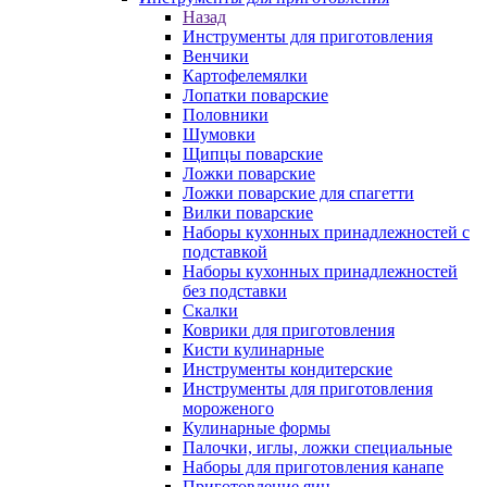
Назад
Инструменты для приготовления
Венчики
Картофелемялки
Лопатки поварские
Половники
Шумовки
Щипцы поварские
Ложки поварские
Ложки поварские для спагетти
Вилки поварские
Наборы кухонных принадлежностей с
подставкой
Наборы кухонных принадлежностей
без подставки
Скалки
Коврики для приготовления
Кисти кулинарные
Инструменты кондитерские
Инструменты для приготовления
мороженого
Кулинарные формы
Палочки, иглы, ложки специальные
Наборы для приготовления канапе
Приготовление яиц