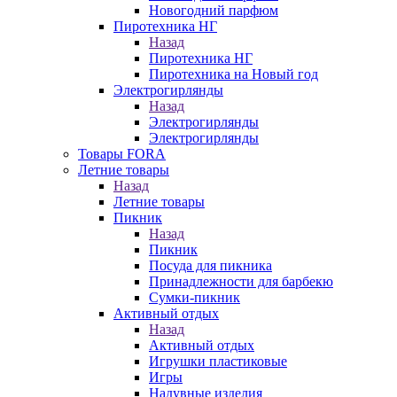
Новогодний парфюм
Пиротехника НГ
Назад
Пиротехника НГ
Пиротехника на Новый год
Электрогирлянды
Назад
Электрогирлянды
Электрогирлянды
Товары FORA
Летние товары
Назад
Летние товары
Пикник
Назад
Пикник
Посуда для пикника
Принадлежности для барбекю
Сумки-пикник
Активный отдых
Назад
Активный отдых
Игрушки пластиковые
Игры
Надувные изделия