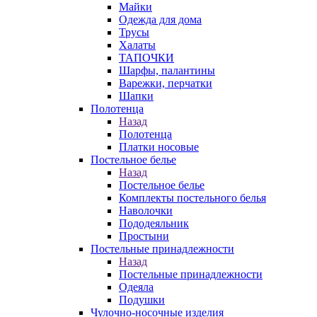
Майки
Одежда для дома
Трусы
Халаты
ТАПОЧКИ
Шарфы, палантины
Варежки, перчатки
Шапки
Полотенца
Назад
Полотенца
Платки носовые
Постельное белье
Назад
Постельное белье
Комплекты постельного белья
Наволочки
Пододеяльник
Простыни
Постельные принадлежности
Назад
Постельные принадлежности
Одеяла
Подушки
Чулочно-носочные изделия