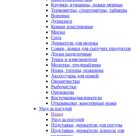
Кружки, кувшины, ложки мерные
Термометры, спиртометры, таймеры
Воронки
Дуршлаги
Ковши пластиковые
Миски
Сита
Держатели для молока
Совки, ложки для сыпучих продуктов
Доски разделочные
Терки и измельчители
Молотки, тендерайзеры
Ножи, топоры, ножницы
Аксессуары для ножей
Овощечистки
Рыбочистки
Орехоколы
Косточковыдавливатели
Открывалки, консервные ножи
Уход за посудой
Назад
Уход за посудой
Подставки, держатели для посуды
Подставки, держатели, клипсы для
полотенец