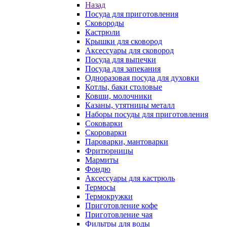
Назад
Посуда для приготовления
Сковороды
Кастрюли
Крышки для сковород
Аксессуары для сковород
Посуда для выпечки
Посуда для запекания
Одноразовая посуда для духовки
Котлы, баки столовые
Ковши, молочники
Казаны, утятницы металл
Наборы посуды для приготовления
Соковарки
Скороварки
Пароварки, мантоварки
Фритюрницы
Мармиты
Фондю
Аксессуары для кастрюль
Термосы
Термокружки
Приготовление кофе
Приготовление чая
Фильтры для воды