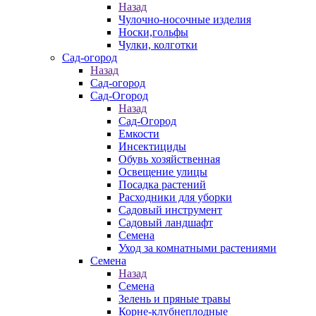
Назад
Чулочно-носочные изделия
Носки,гольфы
Чулки, колготки
Сад-огород
Назад
Сад-огород
Сад-Огород
Назад
Сад-Огород
Емкости
Инсектициды
Обувь хозяйственная
Освещение улицы
Посадка растений
Расходники для уборки
Садовый инструмент
Садовый ландшафт
Семена
Уход за комнатными растениями
Семена
Назад
Семена
Зелень и пряные травы
Корне-клубнеплодные