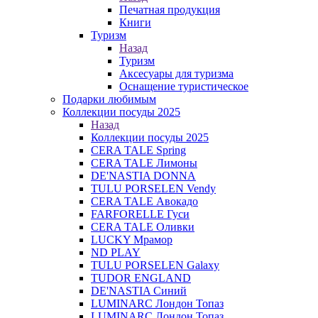
Печатная продукция
Книги
Туризм
Назад
Туризм
Аксесуары для туризма
Оснащение туристическое
Подарки любимым
Коллекции посуды 2025
Назад
Коллекции посуды 2025
CERA TALE Spring
CERA TALE Лимоны
DE'NASTIA DONNA
TULU PORSELEN Vendy
CERA TALE Авокадо
FARFORELLE Гуси
CERA TALE Оливки
LUCKY Мрамор
ND PLAY
TULU PORSELEN Galaxy
TUDOR ENGLAND
DE'NASTIA Синий
LUMINARC Лондон Топаз
LUMINARC Лондон Топаз