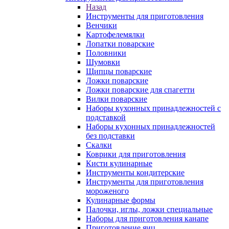
Назад
Инструменты для приготовления
Венчики
Картофелемялки
Лопатки поварские
Половники
Шумовки
Щипцы поварские
Ложки поварские
Ложки поварские для спагетти
Вилки поварские
Наборы кухонных принадлежностей с
подставкой
Наборы кухонных принадлежностей
без подставки
Скалки
Коврики для приготовления
Кисти кулинарные
Инструменты кондитерские
Инструменты для приготовления
мороженого
Кулинарные формы
Палочки, иглы, ложки специальные
Наборы для приготовления канапе
Приготовление яиц