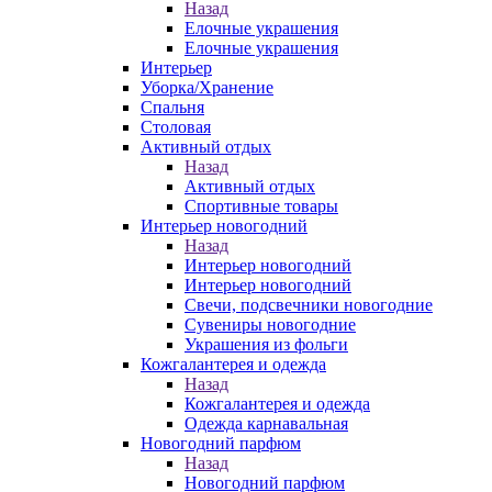
Назад
Елочные украшения
Елочные украшения
Интерьер
Уборка/Хранение
Спальня
Столовая
Активный отдых
Назад
Активный отдых
Спортивные товары
Интерьер новогодний
Назад
Интерьер новогодний
Интерьер новогодний
Свечи, подсвечники новогодние
Сувениры новогодние
Украшения из фольги
Кожгалантерея и одежда
Назад
Кожгалантерея и одежда
Одежда карнавальная
Новогодний парфюм
Назад
Новогодний парфюм