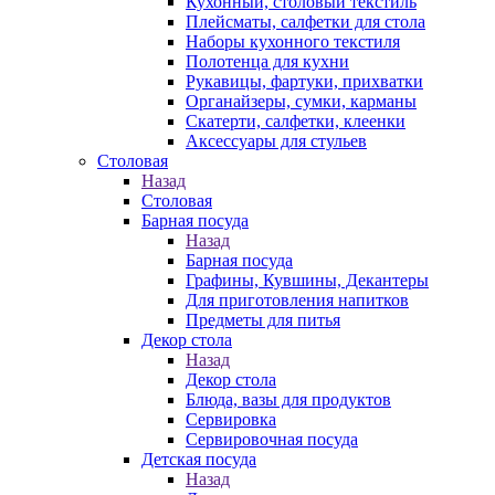
Кухонный, столовый текстиль
Плейсматы, салфетки для стола
Наборы кухонного текстиля
Полотенца для кухни
Рукавицы, фартуки, прихватки
Органайзеры, сумки, карманы
Скатерти, салфетки, клеенки
Аксессуары для стульев
Столовая
Назад
Столовая
Барная посуда
Назад
Барная посуда
Графины, Кувшины, Декантеры
Для приготовления напитков
Предметы для питья
Декор стола
Назад
Декор стола
Блюда, вазы для продуктов
Сервировка
Сервировочная посуда
Детская посуда
Назад