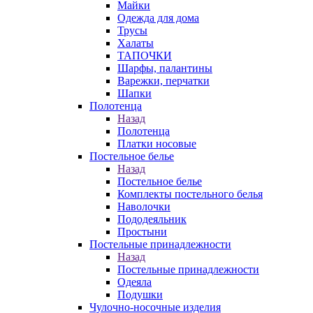
Майки
Одежда для дома
Трусы
Халаты
ТАПОЧКИ
Шарфы, палантины
Варежки, перчатки
Шапки
Полотенца
Назад
Полотенца
Платки носовые
Постельное белье
Назад
Постельное белье
Комплекты постельного белья
Наволочки
Пододеяльник
Простыни
Постельные принадлежности
Назад
Постельные принадлежности
Одеяла
Подушки
Чулочно-носочные изделия