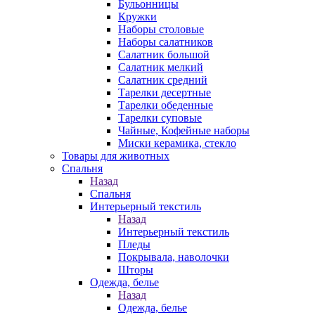
Бульонницы
Кружки
Наборы столовые
Наборы салатников
Салатник большой
Салатник мелкий
Салатник средний
Тарелки десертные
Тарелки обеденные
Тарелки суповые
Чайные, Кофейные наборы
Миски керамика, стекло
Товары для животных
Спальня
Назад
Спальня
Интерьерный текстиль
Назад
Интерьерный текстиль
Пледы
Покрывала, наволочки
Шторы
Одежда, белье
Назад
Одежда, белье