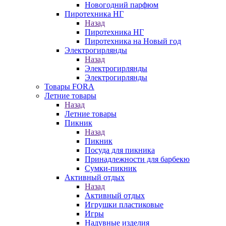
Новогодний парфюм
Пиротехника НГ
Назад
Пиротехника НГ
Пиротехника на Новый год
Электрогирлянды
Назад
Электрогирлянды
Электрогирлянды
Товары FORA
Летние товары
Назад
Летние товары
Пикник
Назад
Пикник
Посуда для пикника
Принадлежности для барбекю
Сумки-пикник
Активный отдых
Назад
Активный отдых
Игрушки пластиковые
Игры
Надувные изделия