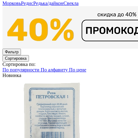
Морковь
Редис
Редька/дайкон
Свекла
Фильтр
Сортировка
Сортировка по:
По популярности
По алфавиту
По цене
Новинка