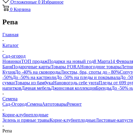
Отложенные
0
Избранное
0
Корзина
Репа
Главная
-
Каталог
-
Сад-огород
Новинки
ТОП продаж
Подарки на новый год
8 Марта
14 Феврал
Баня
Подарочные карты
Товары FORA
Новогодние товары
Летни
Кухня
До -40% на сковороды
Люстры, бра, споты до - 80%
Сопут
-50%
До -50% на кастрюли
До -50% на пледы и покрывала
До -5
сумки
Товары из бамбука
Нановогодь себе уюта
Пледы от 699 ру
напитков
Дачная мебель
Джинсовая коллекция
Бренды
До -50% н
-
Семена
Сад-Огород
Семена
Автотовары
Ремонт
-
Корне-клубнеплодные
Зелень и пряные травы
Корне-клубнеплодные
Листовые-капуст
-
Репа