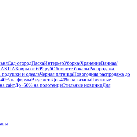
льня
Сад-огород
Пасха
Интерьер
Уборка/Хранение
Ванная/
NASTIA
Ковры от 699 руб
Обновите бокалы
Распродажа.
а подушки и одеяла
Черная пятница
Новогодняя распродажа до
-40% на формы
Вкус лета
До -40% на казаны
Пляжные
на сайт
До -50% на полотенце
Стильные новинки
Для
равы