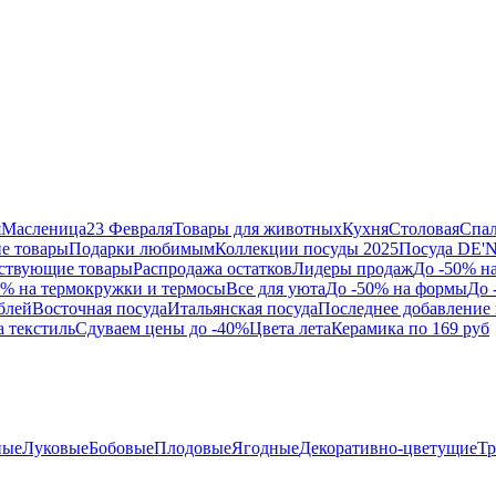
я
Масленица
23 Февраля
Товары для животных
Кухня
Столовая
Спа
е товары
Подарки любимым
Коллекции посуды 2025
Посуда DE'
ствующие товары
Распродажа остатков
Лидеры продаж
До -50% н
0% на термокружки и термосы
Все для уюта
До -50% на формы
До 
блей
Восточная посуда
Итальянская посуда
Последнее добавление 
а текстиль
Сдуваем цены до -40%
Цвета лета
Керамика по 169 руб
ные
Луковые
Бобовые
Плодовые
Ягодные
Декоративно-цветущие
Т