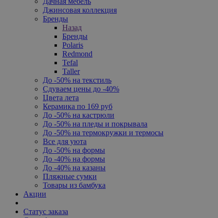
Дачная мебель
Джинсовая коллекция
Бренды
Назад
Бренды
Polaris
Redmond
Tefal
Taller
До -50% на текстиль
Сдуваем цены до -40%
Цвета лета
Керамика по 169 руб
До -50% на кастрюли
До -50% на пледы и покрывала
До -50% на термокружки и термосы
Все для уюта
До -50% на формы
До -40% на формы
До -40% на казаны
Пляжные сумки
Товары из бамбука
Акции
Статус заказа