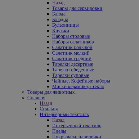
Назад
Товары для сервировки
Блюда
Блюдца
Бульонницы
Кружки
Наборы столовые
Наборы салатников
Салатник большой
Салатник мелкий
Салатник средний
Тарелки десертные
Тарелки обеденные
Тарелки суповые
Чайные, Кофейные наборы
Миски керамика, стекло
Товары для животных
Спальня
Назад
Спальня
Интерьерный текстиль
Назад
Интерьерный текстиль
Пледы
Покрывала, наволочки