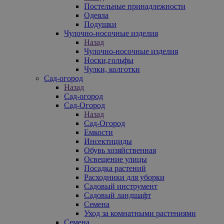
Постельные принадлежности
Одеяла
Подушки
Чулочно-носочные изделия
Назад
Чулочно-носочные изделия
Носки,гольфы
Чулки, колготки
Сад-огород
Назад
Сад-огород
Сад-Огород
Назад
Сад-Огород
Емкости
Инсектициды
Обувь хозяйственная
Освещение улицы
Посадка растений
Расходники для уборки
Садовый инструмент
Садовый ландшафт
Семена
Уход за комнатными растениями
Семена