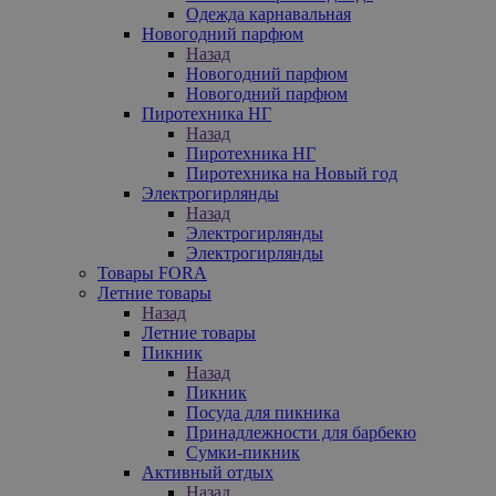
Одежда карнавальная
Новогодний парфюм
Назад
Новогодний парфюм
Новогодний парфюм
Пиротехника НГ
Назад
Пиротехника НГ
Пиротехника на Новый год
Электрогирлянды
Назад
Электрогирлянды
Электрогирлянды
Товары FORA
Летние товары
Назад
Летние товары
Пикник
Назад
Пикник
Посуда для пикника
Принадлежности для барбекю
Сумки-пикник
Активный отдых
Назад