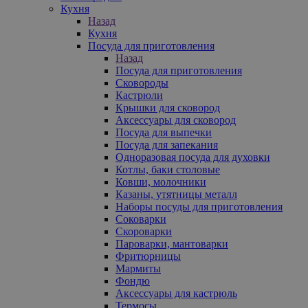
Кухня
Назад
Кухня
Посуда для приготовления
Назад
Посуда для приготовления
Сковороды
Кастрюли
Крышки для сковород
Аксессуары для сковород
Посуда для выпечки
Посуда для запекания
Одноразовая посуда для духовки
Котлы, баки столовые
Ковши, молочники
Казаны, утятницы металл
Наборы посуды для приготовления
Соковарки
Скороварки
Пароварки, мантоварки
Фритюрницы
Мармиты
Фондю
Аксессуары для кастрюль
Термосы