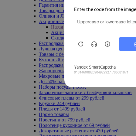
Гарантия низкой цены
Товары до 500 руб
Оливки и Лимоны
Акционные товары
Назад
Акционные товары
Скидка 20% по промокоду
Распродажа! Ульяновск до -70%
Лучшая цена
Товары с бесплатной доставкой
Кухонный текстиль
Распродажа до -50%
Жаропрочная посуда
Махровые полотенца
До -50% на ковры
Наборы посуды FORA
Заварочные чайники с бамбуковой крышкой
Флисовые пледы от 299 рублей
Кружки 249 рублей
Пледы от 1499 рублей
Промо товары
Простыни от 799 рублей
Полотенце кухонное от 69 рублей
Декоративные растения от 439 рублей