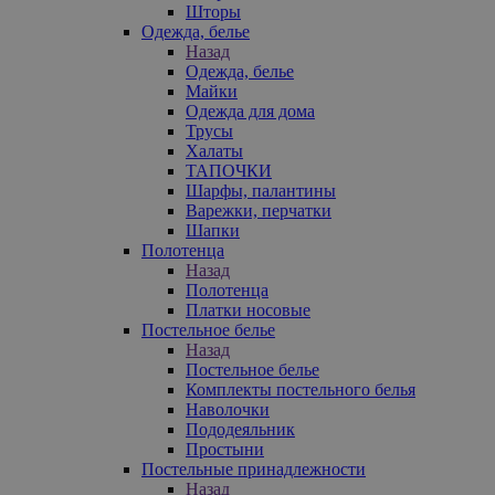
Шторы
Одежда, белье
Назад
Одежда, белье
Майки
Одежда для дома
Трусы
Халаты
ТАПОЧКИ
Шарфы, палантины
Варежки, перчатки
Шапки
Полотенца
Назад
Полотенца
Платки носовые
Постельное белье
Назад
Постельное белье
Комплекты постельного белья
Наволочки
Пододеяльник
Простыни
Постельные принадлежности
Назад