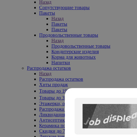
Назад
Сопутствующие товары
Пакеты
Назад
Пакеты
Пакеты
Продовольственные товары
Назад
Продовольственные товары
Кондитерские изделия
Корма для животных
Напитки
Распродажа остатков
Назад
Распродажа остатков
Хиты продаж
Товары до 199₽
Товары до 399₽
Этажерки, обувницы
Распродажа текстиля до -50%
Ликвидация до -70%
Антисептики
Керамика по 129 руб
Скидки до 70%
Детские товары