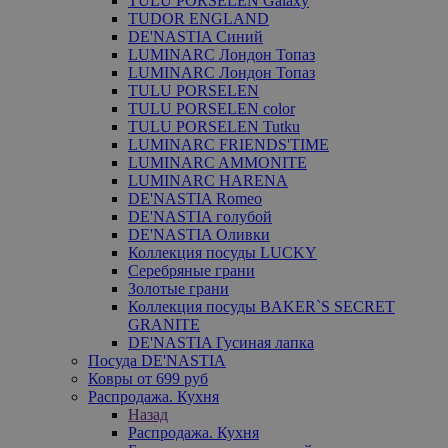
TULU PORSELEN Galaxy
TUDOR ENGLAND
DE'NASTIA Синий
LUMINARC Лондон Топаз
LUMINARC Лондон Топаз
TULU PORSELEN
TULU PORSELEN color
TULU PORSELEN Tutku
LUMINARC FRIENDS'TIME
LUMINARC AMMONITE
LUMINARC HARENA
DE'NASTIA Romeo
DE'NASTIA голубой
DE'NASTIA Оливки
Коллекция посуды LUCKY
Серебряные грани
Золотые грани
Коллекция посуды BAKER`S SECRET
GRANITE
DE'NASTIA Гусиная лапка
Посуда DE'NASTIA
Ковры от 699 руб
Распродажа. Кухня
Назад
Распродажа. Кухня