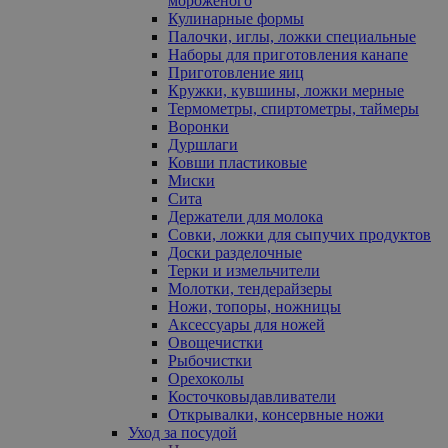
мороженого
Кулинарные формы
Палочки, иглы, ложки специальные
Наборы для приготовления канапе
Приготовление яиц
Кружки, кувшины, ложки мерные
Термометры, спиртометры, таймеры
Воронки
Дуршлаги
Ковши пластиковые
Миски
Сита
Держатели для молока
Совки, ложки для сыпучих продуктов
Доски разделочные
Терки и измельчители
Молотки, тендерайзеры
Ножи, топоры, ножницы
Аксессуары для ножей
Овощечистки
Рыбочистки
Орехоколы
Косточковыдавливатели
Открывалки, консервные ножи
Уход за посудой