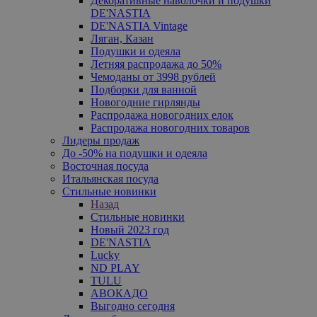
Декоративные наволочки и подушки
DE'NASTIA
DE'NASTIA Vintage
Ляган, Казан
Подушки и одеяла
Летняя распродажа до 50%
Чемоданы от 3998 рублей
Подборки для ванной
Новогодние гирлянды
Распродажа новогодних елок
Распродажа новогодних товаров
Лидеры продаж
До -50% на подушки и одеяла
Восточная посуда
Итальянская посуда
Стильные новинки
Назад
Стильные новинки
Новый 2023 год
DE'NASTIA
Lucky
ND PLAY
TULU
АВОКАДО
Выгодно сегодня