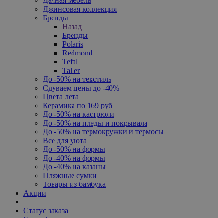
Дачная мебель
Джинсовая коллекция
Бренды
Назад
Бренды
Polaris
Redmond
Tefal
Taller
До -50% на текстиль
Сдуваем цены до -40%
Цвета лета
Керамика по 169 руб
До -50% на кастрюли
До -50% на пледы и покрывала
До -50% на термокружки и термосы
Все для уюта
До -50% на формы
До -40% на формы
До -40% на казаны
Пляжные сумки
Товары из бамбука
Акции
Статус заказа