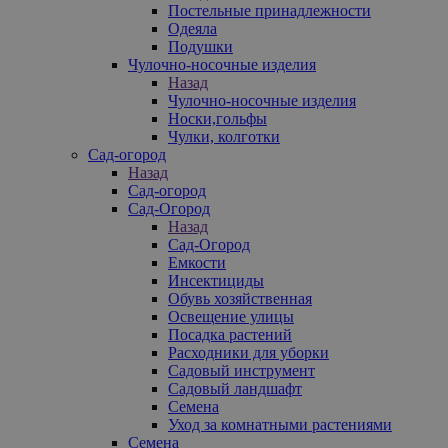
Постельные принадлежности
Одеяла
Подушки
Чулочно-носочные изделия
Назад
Чулочно-носочные изделия
Носки,гольфы
Чулки, колготки
Сад-огород
Назад
Сад-огород
Сад-Огород
Назад
Сад-Огород
Емкости
Инсектициды
Обувь хозяйственная
Освещение улицы
Посадка растений
Расходники для уборки
Садовый инструмент
Садовый ландшафт
Семена
Уход за комнатными растениями
Семена