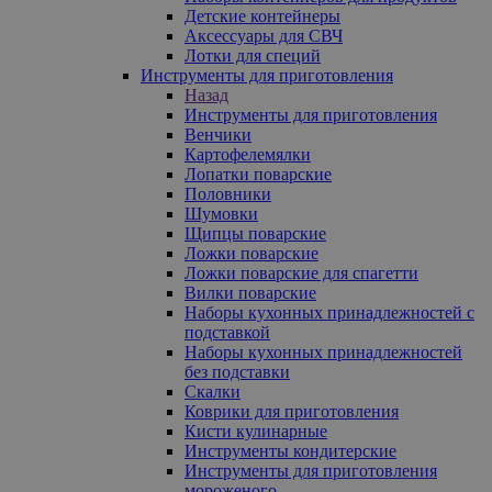
Детские контейнеры
Аксессуары для СВЧ
Лотки для специй
Инструменты для приготовления
Назад
Инструменты для приготовления
Венчики
Картофелемялки
Лопатки поварские
Половники
Шумовки
Щипцы поварские
Ложки поварские
Ложки поварские для спагетти
Вилки поварские
Наборы кухонных принадлежностей с
подставкой
Наборы кухонных принадлежностей
без подставки
Скалки
Коврики для приготовления
Кисти кулинарные
Инструменты кондитерские
Инструменты для приготовления
мороженого