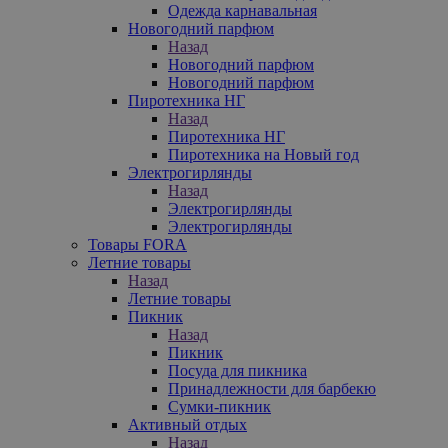
Одежда карнавальная
Новогодний парфюм
Назад
Новогодний парфюм
Новогодний парфюм
Пиротехника НГ
Назад
Пиротехника НГ
Пиротехника на Новый год
Электрогирлянды
Назад
Электрогирлянды
Электрогирлянды
Товары FORA
Летние товары
Назад
Летние товары
Пикник
Назад
Пикник
Посуда для пикника
Принадлежности для барбекю
Сумки-пикник
Активный отдых
Назад