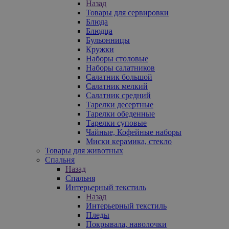
Назад
Товары для сервировки
Блюда
Блюдца
Бульонницы
Кружки
Наборы столовые
Наборы салатников
Салатник большой
Салатник мелкий
Салатник средний
Тарелки десертные
Тарелки обеденные
Тарелки суповые
Чайные, Кофейные наборы
Миски керамика, стекло
Товары для животных
Спальня
Назад
Спальня
Интерьерный текстиль
Назад
Интерьерный текстиль
Пледы
Покрывала, наволочки