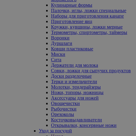
Кулинарные формы
Палочки, иглы, ложки специальные
Наборы для приготовления канапе
Приготовление яиц
Кружки, кувшины, ложки мерные
Термометры, спиртометры, таймеры
Воронки
Дуршлаги
Ковши пластиковые
Миски
Сита
Держатели для молока
Совки, ложки для сыпучих продуктов
Доски разделочные
Терки и измельчители
Молотки, тендерайзеры
Ножи, топоры, ножницы
Аксессуары для ножей
Овощечистки
Рыбочистки
Орехоколы
Косточковыдавливатели
Открывалки, консервные ножи
Уход за посудой