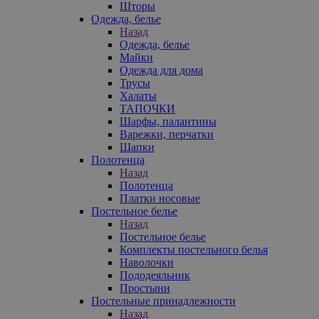
Шторы
Одежда, белье
Назад
Одежда, белье
Майки
Одежда для дома
Трусы
Халаты
ТАПОЧКИ
Шарфы, палантины
Варежки, перчатки
Шапки
Полотенца
Назад
Полотенца
Платки носовые
Постельное белье
Назад
Постельное белье
Комплекты постельного белья
Наволочки
Пододеяльник
Простыни
Постельные принадлежности
Назад