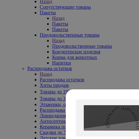
Назад
Сопутствующие товары
Пакеты
Назад
Пакеты
Пакеты
Продовольственные товары
Назад
Продовольственные товары
Кондитерские изделия
Корма для животных
Напитки
Распродажа остатков
Назад
Распродажа остатков
Хиты продаж
Товары до 199₽
Товары до 399₽
Этажерки, обувницы
Распродажа текстиля до -50%
Ликвидация до -70%
Антисептики
Керамика по 129 руб
Скидки до 70%
Детские товары