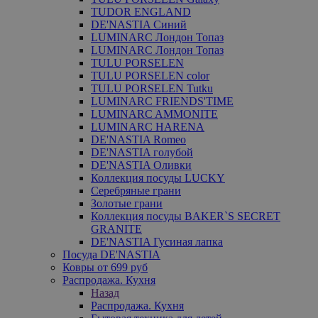
TUDOR ENGLAND
DE'NASTIA Синий
LUMINARC Лондон Топаз
LUMINARC Лондон Топаз
TULU PORSELEN
TULU PORSELEN color
TULU PORSELEN Tutku
LUMINARC FRIENDS'TIME
LUMINARC AMMONITE
LUMINARC HARENA
DE'NASTIA Romeo
DE'NASTIA голубой
DE'NASTIA Оливки
Коллекция посуды LUCKY
Серебряные грани
Золотые грани
Коллекция посуды BAKER`S SECRET
GRANITE
DE'NASTIA Гусиная лапка
Посуда DE'NASTIA
Ковры от 699 руб
Распродажа. Кухня
Назад
Распродажа. Кухня