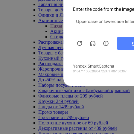
Гарантия низкой цены
Товары до 500 руб
Оливки и Лимоны
Акционные товары
Назад
Акционные товары
Скидка 20% по промокоду
Распродажа! Ульяновск до -70%
Лучшая цена
Товары с бесплатной доставкой
Кухонный текстиль
Распродажа до -50%
Жаропрочная посуда
Махровые полотенца
До -50% на ковры
Наборы посуды FORA
Заварочные чайники с бамбуковой крышкой
Флисовые пледы от 299 рублей
Кружки 249 рублей
Пледы от 1499 рублей
Промо товары
Простыни от 799 рублей
Полотенце кухонное от 69 рублей
Декоративные растения от 439 рублей
Декоративные наволочки и подушки