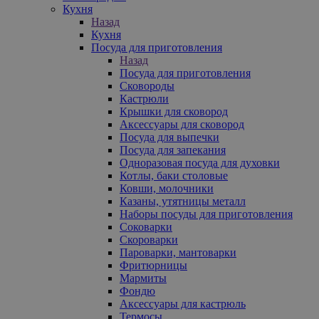
Кухня
Назад
Кухня
Посуда для приготовления
Назад
Посуда для приготовления
Сковороды
Кастрюли
Крышки для сковород
Аксессуары для сковород
Посуда для выпечки
Посуда для запекания
Одноразовая посуда для духовки
Котлы, баки столовые
Ковши, молочники
Казаны, утятницы металл
Наборы посуды для приготовления
Соковарки
Скороварки
Пароварки, мантоварки
Фритюрницы
Мармиты
Фондю
Аксессуары для кастрюль
Термосы