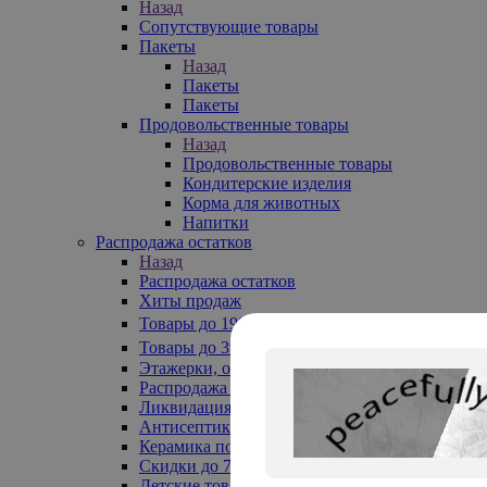
Назад
Сопутствующие товары
Пакеты
Назад
Пакеты
Пакеты
Продовольственные товары
Назад
Продовольственные товары
Кондитерские изделия
Корма для животных
Напитки
Распродажа остатков
Назад
Распродажа остатков
Хиты продаж
Товары до 199₽
Товары до 399₽
Этажерки, обувницы
Распродажа текстиля до -50%
Ликвидация до -70%
Антисептики
Керамика по 129 руб
Скидки до 70%
Детские товары