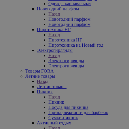
Одежда карнавальная
Новогодний парфюм
Назад
Новогодний парфюм
Новогодний парфюм
Пиротехника НГ
Назад
Пиротехника НГ
Пиротехника на Новый год
Электрогирлянды
Назад
Электрогирлянды
Электрогирлянды
Товары FORA
Летние товары
Назад
Летние товары
Пикник
Назад
Пикник
Посуда для пикника
Принадлежности для барбекю
Сумки-пикник
Активный отдых
Назад