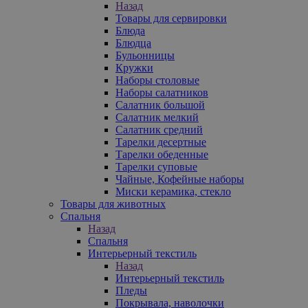
Назад
Товары для сервировки
Блюда
Блюдца
Бульонницы
Кружки
Наборы столовые
Наборы салатников
Салатник большой
Салатник мелкий
Салатник средний
Тарелки десертные
Тарелки обеденные
Тарелки суповые
Чайные, Кофейные наборы
Миски керамика, стекло
Товары для животных
Спальня
Назад
Спальня
Интерьерный текстиль
Назад
Интерьерный текстиль
Пледы
Покрывала, наволочки