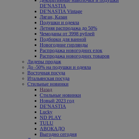
Декоративные наволочки и подушки
DE'NASTIA
DE'NASTIA Vintage
Ляган, Казан
Подушки и одеяла
Летняя распродажа до 50%
Чемоданы от 3998 рублей
Подборки для ванной
Новогодние гирлянды
Распродажа новогодних елок
Распродажа новогодних товаров
Лидеры продаж
До -50% на подушки и одеяла
Восточная посуда
Итальянская посуда
Стильные новинки
Назад
Стильные новинки
Новый 2023 год
DE'NASTIA
Lucky
ND PLAY
TULU
АВОКАДО
Выгодно сегодня