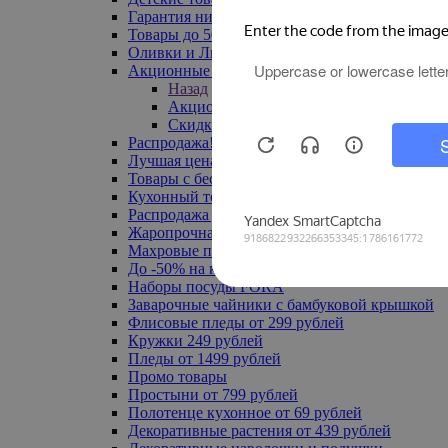
Гарантия низкой цены
Товары до 500 руб
Оливки и Лимоны
Акционные товары
Назад
Акционные товары
Скидка 20% по промокоду
Распродажа! Ульяновск до -70%
Лучшая цена
Товары с бесплатной доставкой
Кухонный текстиль
Распродажа до -50%
Жаропрочная посуда
Махровые полотенца
До -50% на ковры
Наборы посуды FORA
Заварочные чайники с бамбуковой крышкой
Флисовые пледы от 299 рублей
Кружки 249 рублей
Пледы от 1499 рублей
Промо товары
Простыни от 799 рублей
Полотенце кухонное от 69 рублей
Декоративные растения от 439 рублей