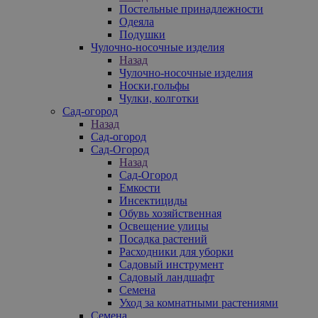
Постельные принадлежности
Одеяла
Подушки
Чулочно-носочные изделия
Назад
Чулочно-носочные изделия
Носки,гольфы
Чулки, колготки
Сад-огород
Назад
Сад-огород
Сад-Огород
Назад
Сад-Огород
Емкости
Инсектициды
Обувь хозяйственная
Освещение улицы
Посадка растений
Расходники для уборки
Садовый инструмент
Садовый ландшафт
Семена
Уход за комнатными растениями
Семена