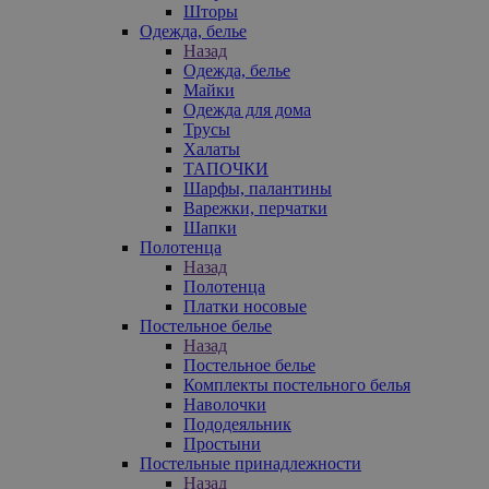
Шторы
Одежда, белье
Назад
Одежда, белье
Майки
Одежда для дома
Трусы
Халаты
ТАПОЧКИ
Шарфы, палантины
Варежки, перчатки
Шапки
Полотенца
Назад
Полотенца
Платки носовые
Постельное белье
Назад
Постельное белье
Комплекты постельного белья
Наволочки
Пододеяльник
Простыни
Постельные принадлежности
Назад