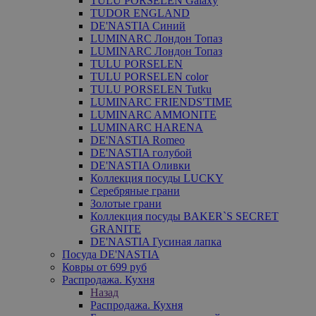
TULU PORSELEN Galaxy
TUDOR ENGLAND
DE'NASTIA Синий
LUMINARC Лондон Топаз
LUMINARC Лондон Топаз
TULU PORSELEN
TULU PORSELEN color
TULU PORSELEN Tutku
LUMINARC FRIENDS'TIME
LUMINARC AMMONITE
LUMINARC HARENA
DE'NASTIA Romeo
DE'NASTIA голубой
DE'NASTIA Оливки
Коллекция посуды LUCKY
Серебряные грани
Золотые грани
Коллекция посуды BAKER`S SECRET
GRANITE
DE'NASTIA Гусиная лапка
Посуда DE'NASTIA
Ковры от 699 руб
Распродажа. Кухня
Назад
Распродажа. Кухня