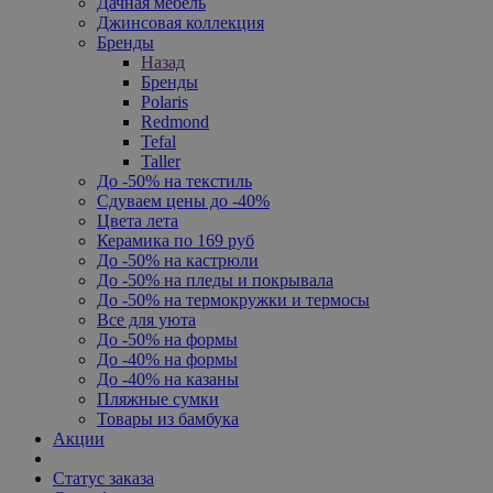
Дачная мебель
Джинсовая коллекция
Бренды
Назад
Бренды
Polaris
Redmond
Tefal
Taller
До -50% на текстиль
Сдуваем цены до -40%
Цвета лета
Керамика по 169 руб
До -50% на кастрюли
До -50% на пледы и покрывала
До -50% на термокружки и термосы
Все для уюта
До -50% на формы
До -40% на формы
До -40% на казаны
Пляжные сумки
Товары из бамбука
Акции
Статус заказа