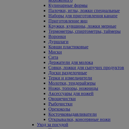
мороженого
Кулинарные формы
Палочки, иглы, ложки специальные
Наборы для приготовления канапе
Приготовление яиц
Кружки, кувшины, ложки мерные
Термометры, спиртометры, таймеры
Воронки
Дуршлаги
Ковши пластиковые
Миски
Сита
Держатели для молока
Совки, ложки для сыпучих продуктов
Доски разделочные
Терки и измельчители
Молотки, тендерайзеры
Ножи, топоры, ножницы
Аксессуары для ножей
Овощечистки
Рыбочистки
Орехоколы
Косточковыдавливатели
Открывалки, консервные ножи
Уход за посудой