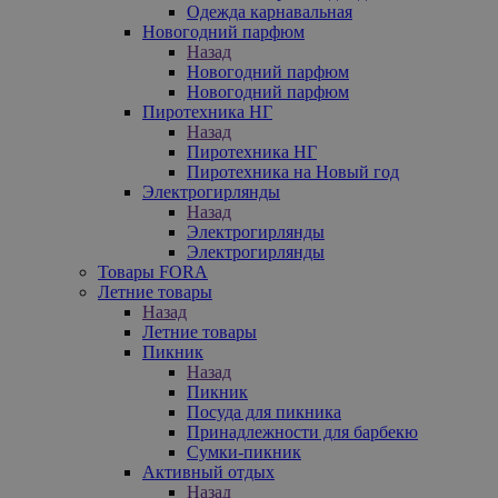
Одежда карнавальная
Новогодний парфюм
Назад
Новогодний парфюм
Новогодний парфюм
Пиротехника НГ
Назад
Пиротехника НГ
Пиротехника на Новый год
Электрогирлянды
Назад
Электрогирлянды
Электрогирлянды
Товары FORA
Летние товары
Назад
Летние товары
Пикник
Назад
Пикник
Посуда для пикника
Принадлежности для барбекю
Сумки-пикник
Активный отдых
Назад