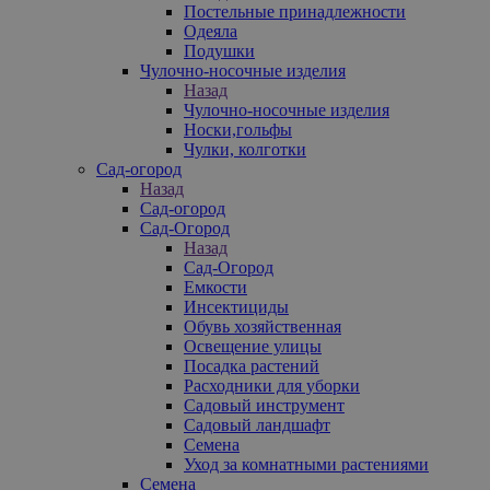
Постельные принадлежности
Одеяла
Подушки
Чулочно-носочные изделия
Назад
Чулочно-носочные изделия
Носки,гольфы
Чулки, колготки
Сад-огород
Назад
Сад-огород
Сад-Огород
Назад
Сад-Огород
Емкости
Инсектициды
Обувь хозяйственная
Освещение улицы
Посадка растений
Расходники для уборки
Садовый инструмент
Садовый ландшафт
Семена
Уход за комнатными растениями
Семена