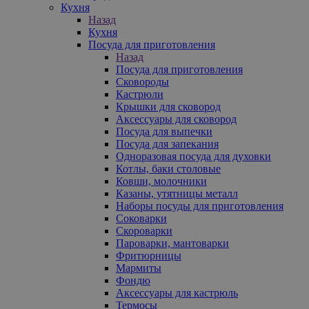
Кухня
Назад
Кухня
Посуда для приготовления
Назад
Посуда для приготовления
Сковороды
Кастрюли
Крышки для сковород
Аксессуары для сковород
Посуда для выпечки
Посуда для запекания
Одноразовая посуда для духовки
Котлы, баки столовые
Ковши, молочники
Казаны, утятницы металл
Наборы посуды для приготовления
Соковарки
Скороварки
Пароварки, мантоварки
Фритюрницы
Мармиты
Фондю
Аксессуары для кастрюль
Термосы