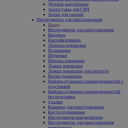
Детские контейнеры
Аксессуары для СВЧ
Лотки для специй
Инструменты для приготовления
Назад
Инструменты для приготовления
Венчики
Картофелемялки
Лопатки поварские
Половники
Шумовки
Щипцы поварские
Ложки поварские
Ложки поварские для спагетти
Вилки поварские
Наборы кухонных принадлежностей с
подставкой
Наборы кухонных принадлежностей
без подставки
Скалки
Коврики для приготовления
Кисти кулинарные
Инструменты кондитерские
Инструменты для приготовления
мороженого