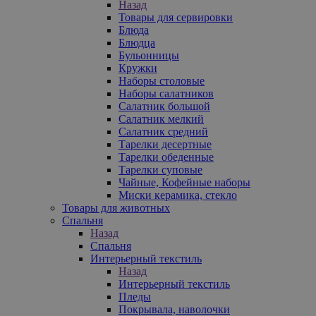
Назад
Товары для сервировки
Блюда
Блюдца
Бульонницы
Кружки
Наборы столовые
Наборы салатников
Салатник большой
Салатник мелкий
Салатник средний
Тарелки десертные
Тарелки обеденные
Тарелки суповые
Чайные, Кофейные наборы
Миски керамика, стекло
Товары для животных
Спальня
Назад
Спальня
Интерьерный текстиль
Назад
Интерьерный текстиль
Пледы
Покрывала, наволочки