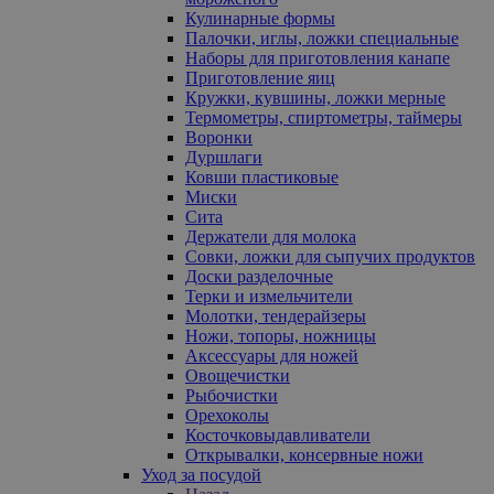
Кулинарные формы
Палочки, иглы, ложки специальные
Наборы для приготовления канапе
Приготовление яиц
Кружки, кувшины, ложки мерные
Термометры, спиртометры, таймеры
Воронки
Дуршлаги
Ковши пластиковые
Миски
Сита
Держатели для молока
Совки, ложки для сыпучих продуктов
Доски разделочные
Терки и измельчители
Молотки, тендерайзеры
Ножи, топоры, ножницы
Аксессуары для ножей
Овощечистки
Рыбочистки
Орехоколы
Косточковыдавливатели
Открывалки, консервные ножи
Уход за посудой