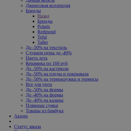
Дачная мебель
Джинсовая коллекция
Бренды
Назад
Бренды
Polaris
Redmond
Tefal
Taller
До -50% на текстиль
Сдуваем цены до -40%
Цвета лета
Керамика по 169 руб
До -50% на кастрюли
До -50% на пледы и покрывала
До -50% на термокружки и термосы
Все для уюта
До -50% на формы
До -40% на формы
До -40% на казаны
Пляжные сумки
Товары из бамбука
Акции
Статус заказа