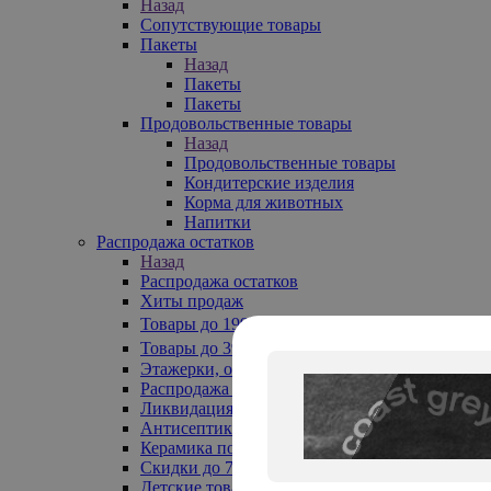
Назад
Сопутствующие товары
Пакеты
Назад
Пакеты
Пакеты
Продовольственные товары
Назад
Продовольственные товары
Кондитерские изделия
Корма для животных
Напитки
Распродажа остатков
Назад
Распродажа остатков
Хиты продаж
Товары до 199₽
Товары до 399₽
Этажерки, обувницы
Распродажа текстиля до -50%
Ликвидация до -70%
Антисептики
Керамика по 129 руб
Скидки до 70%
Детские товары