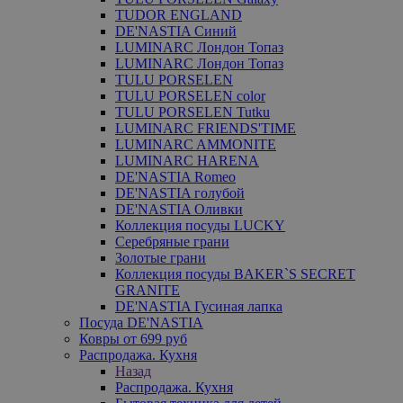
TUDOR ENGLAND
DE'NASTIA Синий
LUMINARC Лондон Топаз
LUMINARC Лондон Топаз
TULU PORSELEN
TULU PORSELEN color
TULU PORSELEN Tutku
LUMINARC FRIENDS'TIME
LUMINARC AMMONITE
LUMINARC HARENA
DE'NASTIA Romeo
DE'NASTIA голубой
DE'NASTIA Оливки
Коллекция посуды LUCKY
Серебряные грани
Золотые грани
Коллекция посуды BAKER`S SECRET
GRANITE
DE'NASTIA Гусиная лапка
Посуда DE'NASTIA
Ковры от 699 руб
Распродажа. Кухня
Назад
Распродажа. Кухня