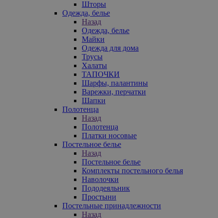
Шторы
Одежда, белье
Назад
Одежда, белье
Майки
Одежда для дома
Трусы
Халаты
ТАПОЧКИ
Шарфы, палантины
Варежки, перчатки
Шапки
Полотенца
Назад
Полотенца
Платки носовые
Постельное белье
Назад
Постельное белье
Комплекты постельного белья
Наволочки
Пододеяльник
Простыни
Постельные принадлежности
Назад