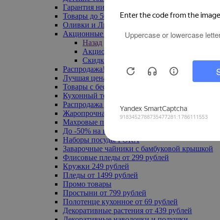
Гарантия низкой цены
Товары до 500 руб
Оливки и Лимоны
Акционные товары
Назад
Акционные товары
Скидка 20% по промокоду
Распродажа! Ульяновск до -70%
Лучшая цена
Товары с бесплатной доставкой
Кухонный текстиль
Распродажа до -50%
Жаропрочная посуда
Махровые полотенца
До -50% на ковры
Наборы посуды FORA
Заварочные чайники с бамбуковой крышкой
Флисовые пледы от 299 рублей
Кружки 249 рублей
Пледы от 1499 рублей
Промо товары
Простыни от 799 рублей
Полотенце кухонное от 69 рублей
Декоративные растения от 439 рублей
Декоративные наволочки и подушки