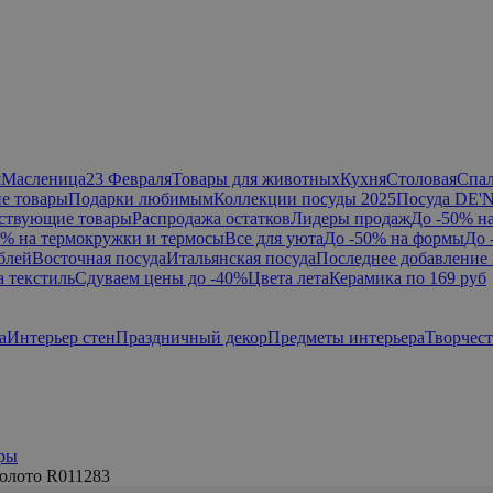
я
Масленица
23 Февраля
Товары для животных
Кухня
Столовая
Спа
е товары
Подарки любимым
Коллекции посуды 2025
Посуда DE'
ствующие товары
Распродажа остатков
Лидеры продаж
До -50% н
0% на термокружки и термосы
Все для уюта
До -50% на формы
До 
блей
Восточная посуда
Итальянская посуда
Последнее добавление 
а текстиль
Сдуваем цены до -40%
Цвета лета
Керамика по 169 руб
а
Интерьер стен
Праздничный декор
Предметы интерьера
Творчес
ры
золото R011283