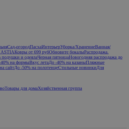
льня
Сад-огород
Пасха
Интерьер
Уборка/Хранение
Ванная/
NASTIA
Ковры от 699 руб
Обновите бокалы
Распродажа.
а подушки и одеяла
Черная пятница
Новогодняя распродажа до
-40% на формы
Вкус лета
До -40% на казаны
Пляжные
на сайт
До -50% на полотенце
Стильные новинки
Для
тво
Товары для дома
Хозяйственная группа