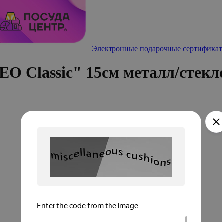
Электронные подарочные сертификат
O Classic" 15см металл/стекл