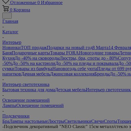
Отложенные
0
Избранное
0
Корзина
Главная
-
Каталог
-
Интерьер
Новинки
ТОП продаж
Подарки на новый год
8 Марта
14 Феврал
Баня
Подарочные карты
Товары FORA
Новогодние товары
Летни
Кухня
До -40% на сковороды
Люстры, бра, споты до - 80%
Сопут
-50%
До -50% на кастрюли
До -50% на пледы и покрывала
До -5
сумки
Товары из бамбука
Нановогодь себе уюта
Пледы от 699 ру
напитков
Дачная мебель
Джинсовая коллекция
Бренды
До -50% н
-
Интерьер светотехника
Бытовая техника для дома
Детская мебель
Интерьер светотехник
-
Освещение помещений
Лампы
Освещение помещений
-
Подсвечники
Бра
Лампы настольные
Люстры
Светильники
Свечи
Споты
Торше
-
Подсвечник декоративный "NEO Classic" 15см металл/стекло 