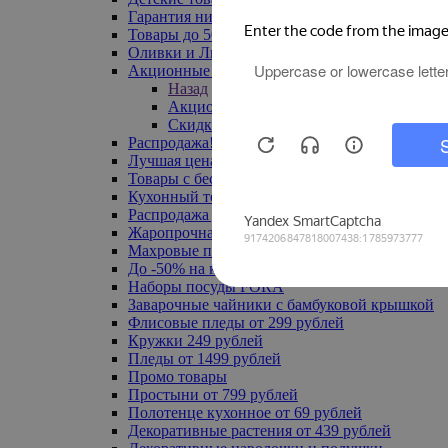
Гарантия низкой цены
Товары до 500 руб
Оливки и Лимоны
Акционные товары
Назад
Акционные товары
Скидка 20% по промокоду
Распродажа! Ульяновск до -70%
Лучшая цена
Товары с бесплатной доставкой
Кухонный текстиль
Распродажа до -50%
Жаропрочная посуда
Махровые полотенца
До -50% на ковры
Наборы посуды FORA
Заварочные чайники с бамбуковой крышкой
Флисовые пледы от 299 рублей
Кружки 249 рублей
Пледы от 1499 рублей
Промо товары
Простыни от 799 рублей
Полотенце кухонное от 69 рублей
Декоративные растения от 439 рублей