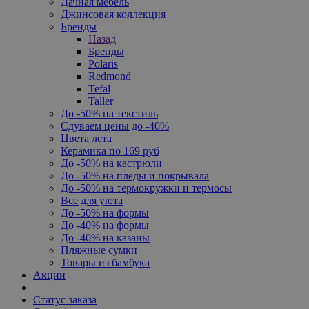
Дачная мебель
Джинсовая коллекция
Бренды
Назад
Бренды
Polaris
Redmond
Tefal
Taller
До -50% на текстиль
Сдуваем цены до -40%
Цвета лета
Керамика по 169 руб
До -50% на кастрюли
До -50% на пледы и покрывала
До -50% на термокружки и термосы
Все для уюта
До -50% на формы
До -40% на формы
До -40% на казаны
Пляжные сумки
Товары из бамбука
Акции
Статус заказа