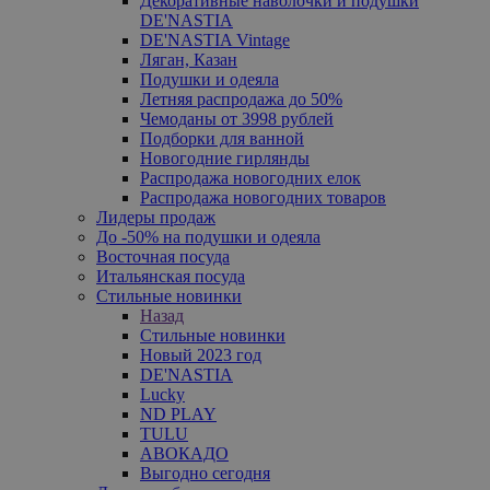
Декоративные наволочки и подушки
DE'NASTIA
DE'NASTIA Vintage
Ляган, Казан
Подушки и одеяла
Летняя распродажа до 50%
Чемоданы от 3998 рублей
Подборки для ванной
Новогодние гирлянды
Распродажа новогодних елок
Распродажа новогодних товаров
Лидеры продаж
До -50% на подушки и одеяла
Восточная посуда
Итальянская посуда
Стильные новинки
Назад
Стильные новинки
Новый 2023 год
DE'NASTIA
Lucky
ND PLAY
TULU
АВОКАДО
Выгодно сегодня