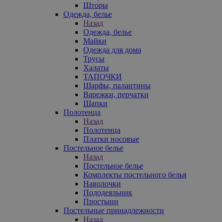
Шторы
Одежда, белье
Назад
Одежда, белье
Майки
Одежда для дома
Трусы
Халаты
ТАПОЧКИ
Шарфы, палантины
Варежки, перчатки
Шапки
Полотенца
Назад
Полотенца
Платки носовые
Постельное белье
Назад
Постельное белье
Комплекты постельного белья
Наволочки
Пододеяльник
Простыни
Постельные принадлежности
Назад