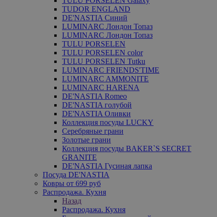
TULU PORSELEN Galaxy
TUDOR ENGLAND
DE'NASTIA Синий
LUMINARC Лондон Топаз
LUMINARC Лондон Топаз
TULU PORSELEN
TULU PORSELEN color
TULU PORSELEN Tutku
LUMINARC FRIENDS'TIME
LUMINARC AMMONITE
LUMINARC HARENA
DE'NASTIA Romeo
DE'NASTIA голубой
DE'NASTIA Оливки
Коллекция посуды LUCKY
Серебряные грани
Золотые грани
Коллекция посуды BAKER`S SECRET
GRANITE
DE'NASTIA Гусиная лапка
Посуда DE'NASTIA
Ковры от 699 руб
Распродажа. Кухня
Назад
Распродажа. Кухня