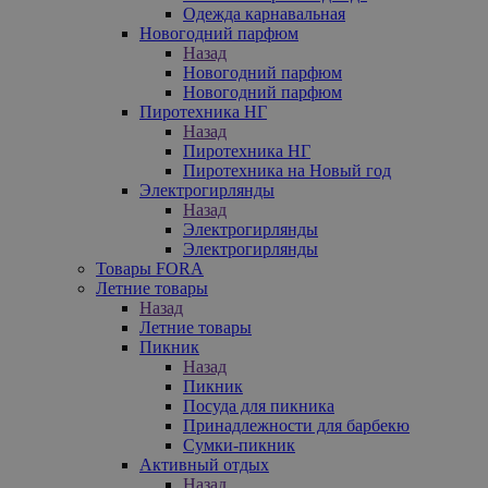
Одежда карнавальная
Новогодний парфюм
Назад
Новогодний парфюм
Новогодний парфюм
Пиротехника НГ
Назад
Пиротехника НГ
Пиротехника на Новый год
Электрогирлянды
Назад
Электрогирлянды
Электрогирлянды
Товары FORA
Летние товары
Назад
Летние товары
Пикник
Назад
Пикник
Посуда для пикника
Принадлежности для барбекю
Сумки-пикник
Активный отдых
Назад