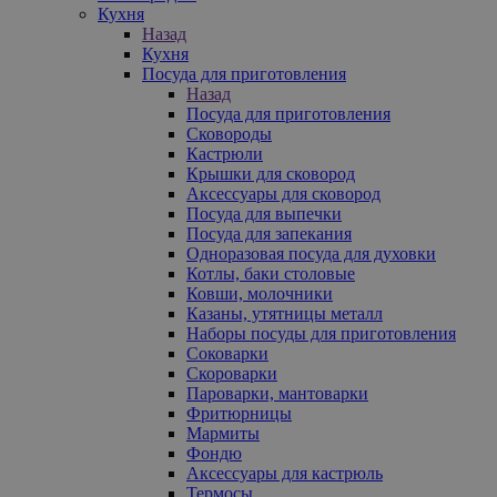
Кухня
Назад
Кухня
Посуда для приготовления
Назад
Посуда для приготовления
Сковороды
Кастрюли
Крышки для сковород
Аксессуары для сковород
Посуда для выпечки
Посуда для запекания
Одноразовая посуда для духовки
Котлы, баки столовые
Ковши, молочники
Казаны, утятницы металл
Наборы посуды для приготовления
Соковарки
Скороварки
Пароварки, мантоварки
Фритюрницы
Мармиты
Фондю
Аксессуары для кастрюль
Термосы