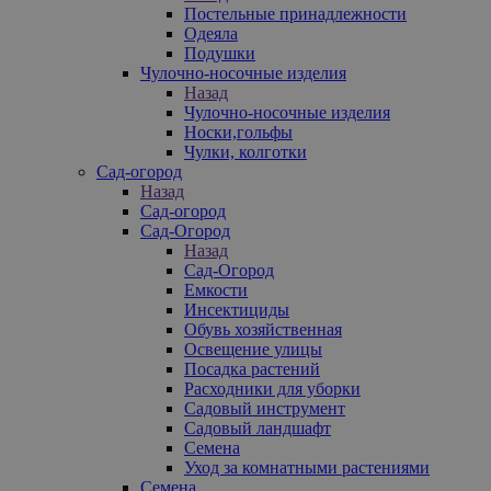
Постельные принадлежности
Одеяла
Подушки
Чулочно-носочные изделия
Назад
Чулочно-носочные изделия
Носки,гольфы
Чулки, колготки
Сад-огород
Назад
Сад-огород
Сад-Огород
Назад
Сад-Огород
Емкости
Инсектициды
Обувь хозяйственная
Освещение улицы
Посадка растений
Расходники для уборки
Садовый инструмент
Садовый ландшафт
Семена
Уход за комнатными растениями
Семена