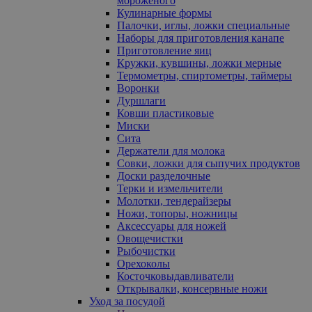
мороженого
Кулинарные формы
Палочки, иглы, ложки специальные
Наборы для приготовления канапе
Приготовление яиц
Кружки, кувшины, ложки мерные
Термометры, спиртометры, таймеры
Воронки
Дуршлаги
Ковши пластиковые
Миски
Сита
Держатели для молока
Совки, ложки для сыпучих продуктов
Доски разделочные
Терки и измельчители
Молотки, тендерайзеры
Ножи, топоры, ножницы
Аксессуары для ножей
Овощечистки
Рыбочистки
Орехоколы
Косточковыдавливатели
Открывалки, консервные ножи
Уход за посудой