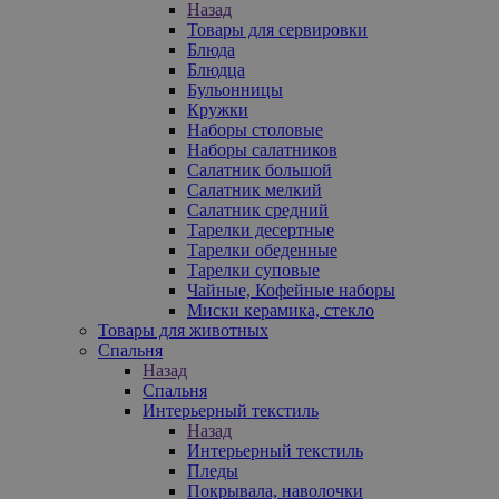
Назад
Товары для сервировки
Блюда
Блюдца
Бульонницы
Кружки
Наборы столовые
Наборы салатников
Салатник большой
Салатник мелкий
Салатник средний
Тарелки десертные
Тарелки обеденные
Тарелки суповые
Чайные, Кофейные наборы
Миски керамика, стекло
Товары для животных
Спальня
Назад
Спальня
Интерьерный текстиль
Назад
Интерьерный текстиль
Пледы
Покрывала, наволочки