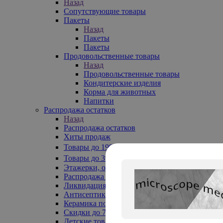
Назад
Сопутствующие товары
Пакеты
Назад
Пакеты
Пакеты
Продовольственные товары
Назад
Продовольственные товары
Кондитерские изделия
Корма для животных
Напитки
Распродажа остатков
Назад
Распродажа остатков
Хиты продаж
Товары до 199₽
Товары до 399₽
Этажерки, обувницы
Распродажа текстиля до -50%
Ликвидация до -70%
Антисептики
Керамика по 129 руб
Скидки до 70%
Детские товары