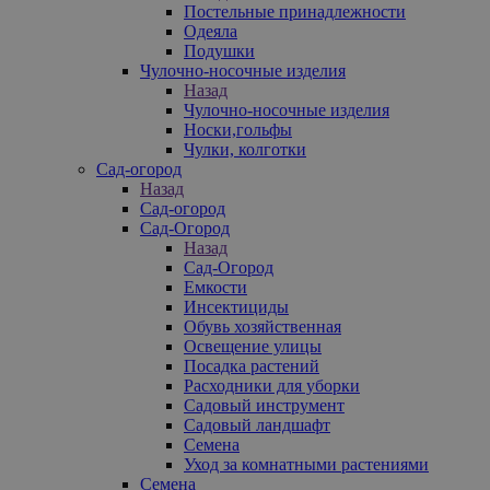
Постельные принадлежности
Одеяла
Подушки
Чулочно-носочные изделия
Назад
Чулочно-носочные изделия
Носки,гольфы
Чулки, колготки
Сад-огород
Назад
Сад-огород
Сад-Огород
Назад
Сад-Огород
Емкости
Инсектициды
Обувь хозяйственная
Освещение улицы
Посадка растений
Расходники для уборки
Садовый инструмент
Садовый ландшафт
Семена
Уход за комнатными растениями
Семена