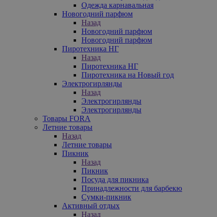
Одежда карнавальная
Новогодний парфюм
Назад
Новогодний парфюм
Новогодний парфюм
Пиротехника НГ
Назад
Пиротехника НГ
Пиротехника на Новый год
Электрогирлянды
Назад
Электрогирлянды
Электрогирлянды
Товары FORA
Летние товары
Назад
Летние товары
Пикник
Назад
Пикник
Посуда для пикника
Принадлежности для барбекю
Сумки-пикник
Активный отдых
Назад