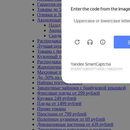
Гарантия низкой цены
Товары до 500 руб
Оливки и Лимоны
Акционные товары
Назад
Акционные товары
Скидка 20% по промокоду
Распродажа! Ульяновск до -70%
Лучшая цена
Товары с бесплатной доставкой
Кухонный текстиль
Распродажа до -50%
Жаропрочная посуда
Махровые полотенца
До -50% на ковры
Наборы посуды FORA
Заварочные чайники с бамбуковой крышкой
Флисовые пледы от 299 рублей
Кружки 249 рублей
Пледы от 1499 рублей
Промо товары
Простыни от 799 рублей
Полотенце кухонное от 69 рублей
Декоративные растения от 439 рублей
Декоративные наволочки и подушки