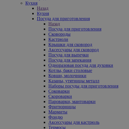
Кухня
Назад
Кухня
Посуда для приготовления
Назад
Посуда для приготовления
Сковороды
Кастрюли
Крышки для сковород
Аксессуары для сковород
Посуда для выпечки
Посуда для запекания
Одноразовая посуда для духовки
Котлы, баки столовые
Ковши, молочники
Казаны, утятницы металл
Наборы посуды для приготовления
Соковарки
Скороварки
Пароварки, мантоварки
Фритюрницы
Мармиты
Фондю
Аксессуары для кастрюль
Термосы