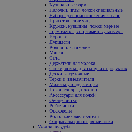
Кулинарные формы
Палочки, иглы, ложки специальные
Наборы для приготовления канапе
Приготовление яиц
Кружки, кувшины, ложки мерные
Термометры, спиртометры, таймеры
Воронки
Дуршлаги
Ковши пластиковые
Миски
Сита
Держатели для молока
Совки, ложки для сыпучих продуктов
Доски разделочные
Терки и измельчители
Молотки, тендерайзеры
Ножи, топоры, ножницы
Аксессуары для ножей
Овощечистки
Рыбочистки
Орехоколы
Косточковыдавливатели
Открывалки, консервные ножи
Уход за посудой