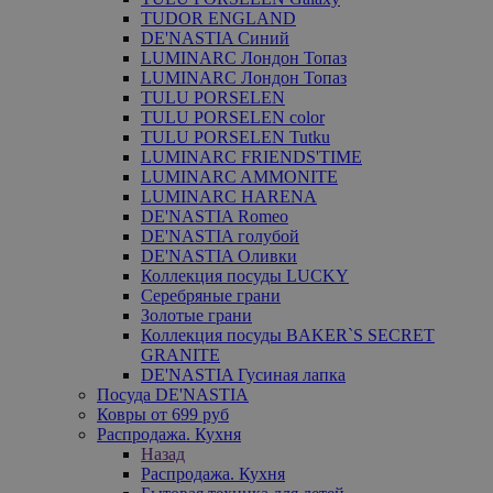
TUDOR ENGLAND
DE'NASTIA Синий
LUMINARC Лондон Топаз
LUMINARC Лондон Топаз
TULU PORSELEN
TULU PORSELEN color
TULU PORSELEN Tutku
LUMINARC FRIENDS'TIME
LUMINARC AMMONITE
LUMINARC HARENA
DE'NASTIA Romeo
DE'NASTIA голубой
DE'NASTIA Оливки
Коллекция посуды LUCKY
Серебряные грани
Золотые грани
Коллекция посуды BAKER`S SECRET
GRANITE
DE'NASTIA Гусиная лапка
Посуда DE'NASTIA
Ковры от 699 руб
Распродажа. Кухня
Назад
Распродажа. Кухня