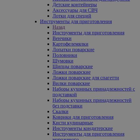
Детские контейнеры
Аксессуары для СВЧ
Лотки для специй
Инструменты для приготовления
Назад
Инструменты для приготовления
Венчики
Картофелемялки
Лопатки поварские
Половники
Шумовки
Щипцы поварские
Ложки поварские
Ложки поварские для спагетти
Вилки поварские
Наборы кухонных принадлежностей с
подставкой
Наборы кухонных принадлежностей
без подставки
Скалки
Коврики для приготовления
Кисти кулинарные
Инструменты кондитерские
Инструменты для приготовления
мороженого