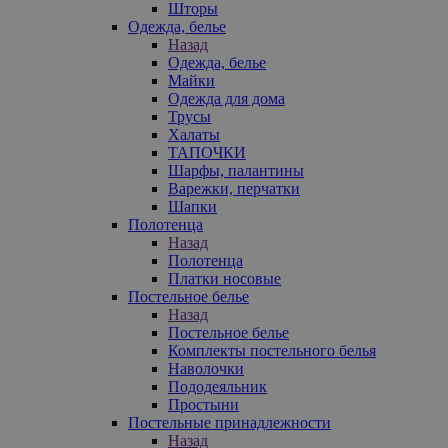
Шторы
Одежда, белье
Назад
Одежда, белье
Майки
Одежда для дома
Трусы
Халаты
ТАПОЧКИ
Шарфы, палантины
Варежки, перчатки
Шапки
Полотенца
Назад
Полотенца
Платки носовые
Постельное белье
Назад
Постельное белье
Комплекты постельного белья
Наволочки
Пододеяльник
Простыни
Постельные принадлежности
Назад