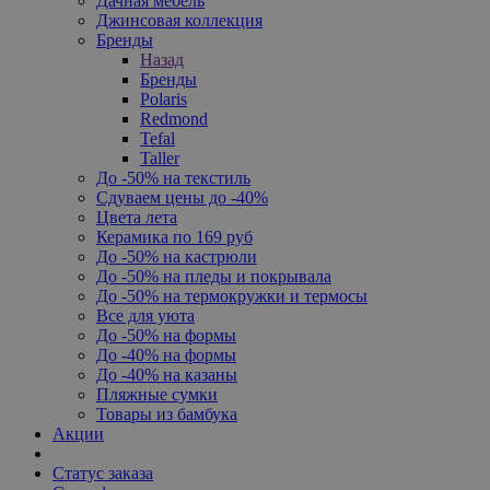
Дачная мебель
Джинсовая коллекция
Бренды
Назад
Бренды
Polaris
Redmond
Tefal
Taller
До -50% на текстиль
Сдуваем цены до -40%
Цвета лета
Керамика по 169 руб
До -50% на кастрюли
До -50% на пледы и покрывала
До -50% на термокружки и термосы
Все для уюта
До -50% на формы
До -40% на формы
До -40% на казаны
Пляжные сумки
Товары из бамбука
Акции
Статус заказа