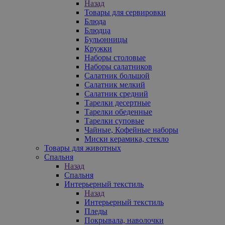
Назад
Товары для сервировки
Блюда
Блюдца
Бульонницы
Кружки
Наборы столовые
Наборы салатников
Салатник большой
Салатник мелкий
Салатник средний
Тарелки десертные
Тарелки обеденные
Тарелки суповые
Чайные, Кофейные наборы
Миски керамика, стекло
Товары для животных
Спальня
Назад
Спальня
Интерьерный текстиль
Назад
Интерьерный текстиль
Пледы
Покрывала, наволочки