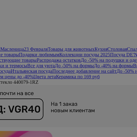
я
Масленица
23 Февраля
Товары для животных
Кухня
Столовая
Спа
е товары
Подарки любимым
Коллекции посуды 2025
Посуда DE'
ствующие товары
Распродажа остатков
До -50% на подушки и оде
ки и термосы
Все для уюта
До -50% на формы
До -40% на формы
В
осуда
Итальянская посуда
Последнее добавление на сайт
До -50% 
м цены до -40%
Цвета лета
Керамика по 169 руб
текло 440079-1RZ