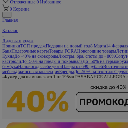
Отложенные
0
Избранное
0
Корзина
Главная
-
Каталог
-
Лидеры продаж
Новинки
ТОП продаж
Подарки на новый год
8 Марта
14 Феврал
Баня
Подарочные карты
Товары FORA
Новогодние товары
Летни
Кухня
До -40% на сковороды
Люстры, бра, споты до - 80%
Сопут
кастрюли
До -50% на пледы и покрывала
До -50% на термокруж
бамбука
Нановогодь себе уюта
Пледы от 699 рублей
Восточная п
мебель
Джинсовая коллекция
Бренды
До -50% на текстиль
Сдувае
-
Фужер для шампанского 1шт 195мл PASABAHCE ALLEGRA с