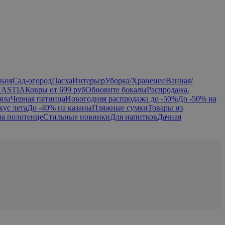
льня
Сад-огород
Пасха
Интерьер
Уборка/Хранение
Ванная/
NASTIA
Ковры от 699 руб
Обновите бокалы
Распродажа.
яла
Черная пятница
Новогодняя распродажа до -50%
До -50% на
кус лета
До -40% на казаны
Пляжные сумки
Товары из
на полотенце
Стильные новинки
Для напитков
Дачная