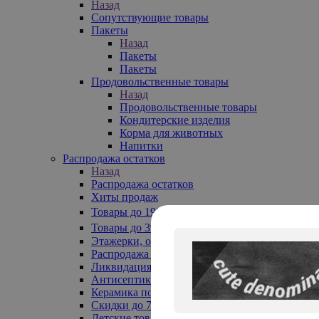
Назад
Сопутствующие товары
Пакеты
Назад
Пакеты
Пакеты
Продовольственные товары
Назад
Продовольственные товары
Кондитерские изделия
Корма для животных
Напитки
Распродажа остатков
Назад
Распродажа остатков
Хиты продаж
Товары до 199₽
Товары до 399₽
Этажерки, обувницы
Распродажа текстиля до -50%
Ликвидация до -70%
Антисептики
Керамика по 129 руб
Скидки до 70%
Детские товары