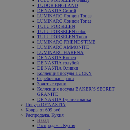
TULU PORSELEN Galaxy
TUDOR ENGLAND
DE'NASTIA Синий
LUMINARC Лондон Топаз
LUMINARC Лондон Топаз
TULU PORSELEN
TULU PORSELEN color
TULU PORSELEN Tutku
LUMINARC FRIENDS'TIME
LUMINARC AMMONITE
LUMINARC HARENA
DE'NASTIA Romeo
DE'NASTIA голубой
DE'NASTIA Оливки
Коллекция посуды LUCKY
Серебряные грани
Золотые грани
Коллекция посуды BAKER`S SECRET
GRANITE
DE'NASTIA Гусиная лапка
Посуда DE'NASTIA
Ковры от 699 руб
Распродажа. Кухня
Назад
Распродажа. Кухня