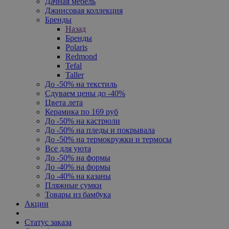
Дачная мебель
Джинсовая коллекция
Бренды
Назад
Бренды
Polaris
Redmond
Tefal
Taller
До -50% на текстиль
Сдуваем цены до -40%
Цвета лета
Керамика по 169 руб
До -50% на кастрюли
До -50% на пледы и покрывала
До -50% на термокружки и термосы
Все для уюта
До -50% на формы
До -40% на формы
До -40% на казаны
Пляжные сумки
Товары из бамбука
Акции
Статус заказа