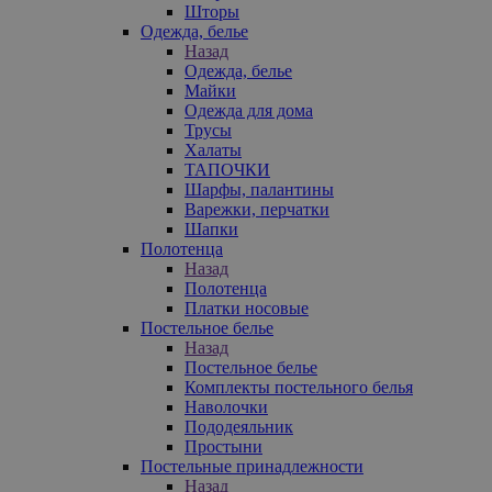
Шторы
Одежда, белье
Назад
Одежда, белье
Майки
Одежда для дома
Трусы
Халаты
ТАПОЧКИ
Шарфы, палантины
Варежки, перчатки
Шапки
Полотенца
Назад
Полотенца
Платки носовые
Постельное белье
Назад
Постельное белье
Комплекты постельного белья
Наволочки
Пододеяльник
Простыни
Постельные принадлежности
Назад