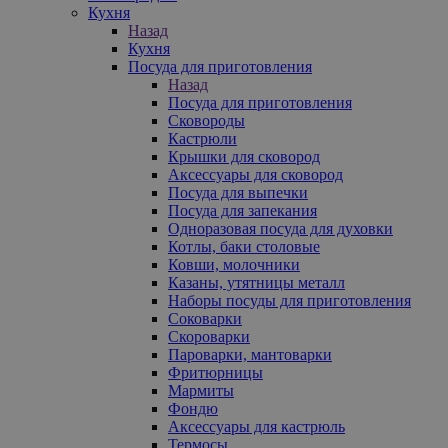
Кухня
Назад
Кухня
Посуда для приготовления
Назад
Посуда для приготовления
Сковороды
Кастрюли
Крышки для сковород
Аксессуары для сковород
Посуда для выпечки
Посуда для запекания
Одноразовая посуда для духовки
Котлы, баки столовые
Ковши, молочники
Казаны, утятницы металл
Наборы посуды для приготовления
Соковарки
Скороварки
Пароварки, мантоварки
Фритюрницы
Мармиты
Фондю
Аксессуары для кастрюль
Термосы