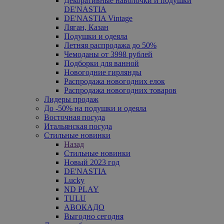
Декоративные наволочки и подушки
DE'NASTIA
DE'NASTIA Vintage
Ляган, Казан
Подушки и одеяла
Летняя распродажа до 50%
Чемоданы от 3998 рублей
Подборки для ванной
Новогодние гирлянды
Распродажа новогодних елок
Распродажа новогодних товаров
Лидеры продаж
До -50% на подушки и одеяла
Восточная посуда
Итальянская посуда
Стильные новинки
Назад
Стильные новинки
Новый 2023 год
DE'NASTIA
Lucky
ND PLAY
TULU
АВОКАДО
Выгодно сегодня