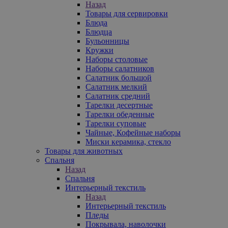
Назад
Товары для сервировки
Блюда
Блюдца
Бульонницы
Кружки
Наборы столовые
Наборы салатников
Салатник большой
Салатник мелкий
Салатник средний
Тарелки десертные
Тарелки обеденные
Тарелки суповые
Чайные, Кофейные наборы
Миски керамика, стекло
Товары для животных
Спальня
Назад
Спальня
Интерьерный текстиль
Назад
Интерьерный текстиль
Пледы
Покрывала, наволочки