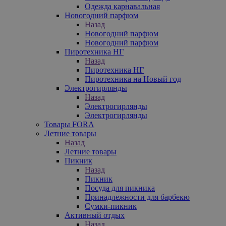
Одежда карнавальная
Новогодний парфюм
Назад
Новогодний парфюм
Новогодний парфюм
Пиротехника НГ
Назад
Пиротехника НГ
Пиротехника на Новый год
Электрогирлянды
Назад
Электрогирлянды
Электрогирлянды
Товары FORA
Летние товары
Назад
Летние товары
Пикник
Назад
Пикник
Посуда для пикника
Принадлежности для барбекю
Сумки-пикник
Активный отдых
Назад