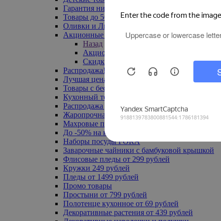
Гарантия низкой цены
Товары до 500 руб
Оливки и Лимоны
Акционные товары
Назад
Акционные товары
Скидка 20% по промокоду
Распродажа! Ульяновск до -70%
Лучшая цена
Товары с бесплатной доставкой
Кухонный текстиль
Распродажа до -50%
Жаропрочная посуда
Махровые полотенца
До -50% на ковры
Наборы посуды FORA
Заварочные чайники с бамбуковой крышкой
Флисовые пледы от 299 рублей
Кружки 249 рублей
Пледы от 1499 рублей
Промо товары
Простыни от 799 рублей
Полотенце кухонное от 69 рублей
Декоративные растения от 439 рублей