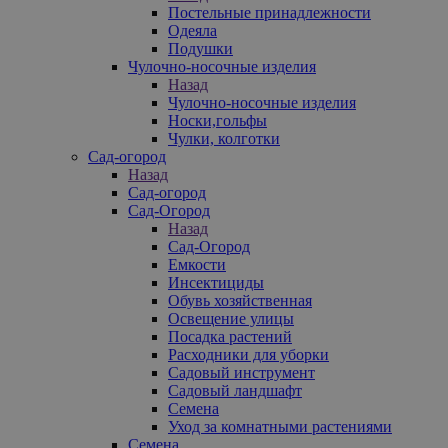
Постельные принадлежности
Одеяла
Подушки
Чулочно-носочные изделия
Назад
Чулочно-носочные изделия
Носки,гольфы
Чулки, колготки
Сад-огород
Назад
Сад-огород
Сад-Огород
Назад
Сад-Огород
Емкости
Инсектициды
Обувь хозяйственная
Освещение улицы
Посадка растений
Расходники для уборки
Садовый инструмент
Садовый ландшафт
Семена
Уход за комнатными растениями
Семена