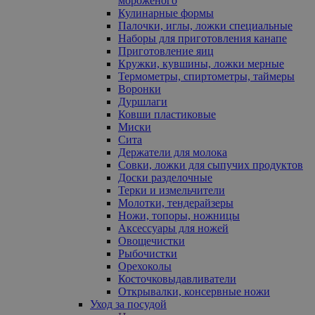
мороженого
Кулинарные формы
Палочки, иглы, ложки специальные
Наборы для приготовления канапе
Приготовление яиц
Кружки, кувшины, ложки мерные
Термометры, спиртометры, таймеры
Воронки
Дуршлаги
Ковши пластиковые
Миски
Сита
Держатели для молока
Совки, ложки для сыпучих продуктов
Доски разделочные
Терки и измельчители
Молотки, тендерайзеры
Ножи, топоры, ножницы
Аксессуары для ножей
Овощечистки
Рыбочистки
Орехоколы
Косточковыдавливатели
Открывалки, консервные ножи
Уход за посудой