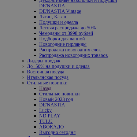
Декоративные наволочки и подушки
DE'NASTIA
DE'NASTIA Vintage
Ляган, Казан
Подушки и одеяла
Летняя распродажа до 50%
Чемоданы от 3998 рублей
Подборки для ванной
Новогодние гирлянды
Распродажа новогодних елок
Распродажа новогодних товаров
Лидеры продаж
До -50% на подушки и одеяла
Восточная посуда
Итальянская посуда
Стильные новинки
Назад
Стильные новинки
Новый 2023 год
DE'NASTIA
Lucky
ND PLAY
TULU
АВОКАДО
Выгодно сегодня