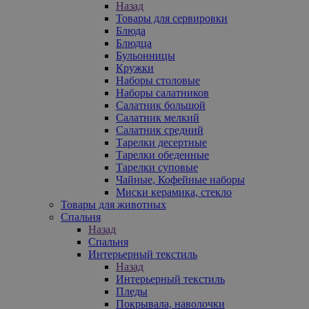
Назад
Товары для сервировки
Блюда
Блюдца
Бульонницы
Кружки
Наборы столовые
Наборы салатников
Салатник большой
Салатник мелкий
Салатник средний
Тарелки десертные
Тарелки обеденные
Тарелки суповые
Чайные, Кофейные наборы
Миски керамика, стекло
Товары для животных
Спальня
Назад
Спальня
Интерьерный текстиль
Назад
Интерьерный текстиль
Пледы
Покрывала, наволочки