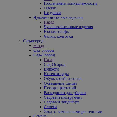
Постельные принадлежности
Одеяла
Подушки
Чулочно-носочные изделия
Назад
Чулочно-носочные изделия
Носки,гольфы
Чулки, колготки
Сад-огород
Назад
Сад-огород
Сад-Огород
Назад
Сад-Огород
Емкости
Инсектициды
Обувь хозяйственная
Освещение улицы
Посадка растений
Расходники для уборки
Садовый инструмент
Садовый ландшафт
Семена
Уход за комнатными растениями
Семена