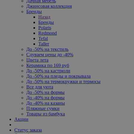
Дачная мебель
Джинсовая коллекция
Бренды
Назад
Бренды
Polaris
Redmond
Tefal
Taller
До -50% на текстиль
Сдуваем цены до -40%
Цвета лета
Керамика по 169 руб
До -50% на кастрюли
До -50% на пледы и покрывала
До -50% на термокружки и термосы
Все для уюта
До -50% на формы
До -40% на формы
До -40% на казаны
Пляжные сумки
Товары из бамбука
Акции
Статус заказа