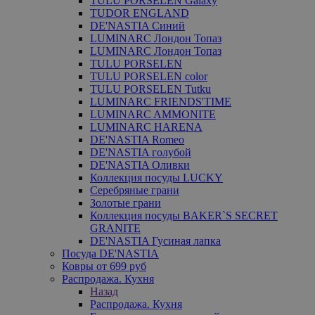
TULU PORSELEN Galaxy
TUDOR ENGLAND
DE'NASTIA Синий
LUMINARC Лондон Топаз
LUMINARC Лондон Топаз
TULU PORSELEN
TULU PORSELEN color
TULU PORSELEN Tutku
LUMINARC FRIENDS'TIME
LUMINARC AMMONITE
LUMINARC HARENA
DE'NASTIA Romeo
DE'NASTIA голубой
DE'NASTIA Оливки
Коллекция посуды LUCKY
Серебряные грани
Золотые грани
Коллекция посуды BAKER`S SECRET
GRANITE
DE'NASTIA Гусиная лапка
Посуда DE'NASTIA
Ковры от 699 руб
Распродажа. Кухня
Назад
Распродажа. Кухня