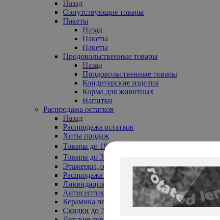
Назад
Сопутствующие товары
Пакеты
Назад
Пакеты
Пакеты
Продовольственные товары
Назад
Продовольственные товары
Кондитерские изделия
Корма для животных
Напитки
Распродажа остатков
Назад
Распродажа остатков
Хиты продаж
Товары до 199₽
Товары до 399₽
Этажерки, обувницы
Распродажа текстиля до -50%
Ликвидация до -70%
Антисептики
Керамика по 129 руб
Скидки до 70%
Детские товары