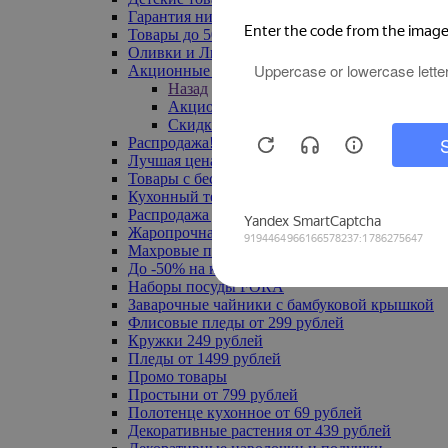
Гарантия низкой цены
Товары до 500 руб
Оливки и Лимоны
Акционные товары
Назад
Акционные товары
Скидка 20% по промокоду
Распродажа! Ульяновск до -70%
Лучшая цена
Товары с бесплатной доставкой
Кухонный текстиль
Распродажа до -50%
Жаропрочная посуда
Махровые полотенца
До -50% на ковры
Наборы посуды FORA
Заварочные чайники с бамбуковой крышкой
Флисовые пледы от 299 рублей
Кружки 249 рублей
Пледы от 1499 рублей
Промо товары
Простыни от 799 рублей
Полотенце кухонное от 69 рублей
Декоративные растения от 439 рублей