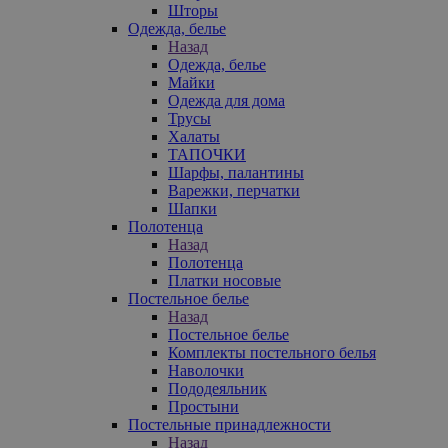
Шторы
Одежда, белье
Назад
Одежда, белье
Майки
Одежда для дома
Трусы
Халаты
ТАПОЧКИ
Шарфы, палантины
Варежки, перчатки
Шапки
Полотенца
Назад
Полотенца
Платки носовые
Постельное белье
Назад
Постельное белье
Комплекты постельного белья
Наволочки
Пододеяльник
Простыни
Постельные принадлежности
Назад