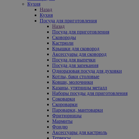
Кухня
Назад
Кухня
Посуда для приготовления
Назад
Посуда для приготовления
Сковороды
Кастрюли
Крышки для сковород
Аксессуары для сковород
Посуда для выпечки
Посуда для запекания
Одноразовая посуда для духовки
Котлы, баки столовые
Ковши, молочники
Казаны, утятницы металл
Наборы посуды для приготовления
Соковарки
Скороварки
Пароварки, мантоварки
Фритюрницы
Мармиты
Фондю
Аксессуары для кастрюль
Термосы