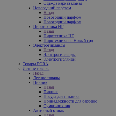
Одежда карнавальная
Новогодний парфюм
Назад
Новогодний парфюм
Новогодний парфюм
Пиротехника НГ
Назад
Пиротехника НГ
Пиротехника на Новый год
Электрогирлянды
Назад
Электрогирлянды
Электрогирлянды
Товары FORA
Летние товары
Назад
Летние товары
Пикник
Назад
Пикник
Посуда для пикника
Принадлежности для барбекю
Сумки-пикник
Активный отдых
Назад