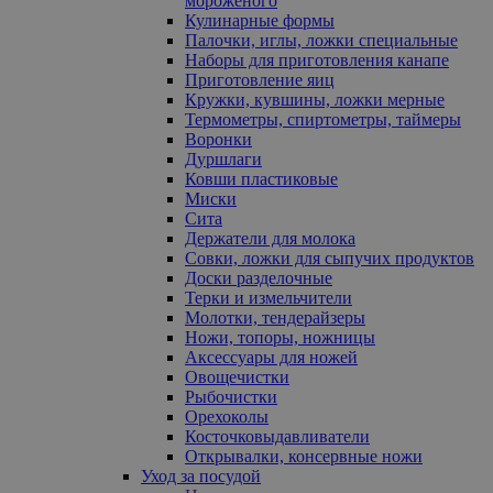
мороженого
Кулинарные формы
Палочки, иглы, ложки специальные
Наборы для приготовления канапе
Приготовление яиц
Кружки, кувшины, ложки мерные
Термометры, спиртометры, таймеры
Воронки
Дуршлаги
Ковши пластиковые
Миски
Сита
Держатели для молока
Совки, ложки для сыпучих продуктов
Доски разделочные
Терки и измельчители
Молотки, тендерайзеры
Ножи, топоры, ножницы
Аксессуары для ножей
Овощечистки
Рыбочистки
Орехоколы
Косточковыдавливатели
Открывалки, консервные ножи
Уход за посудой