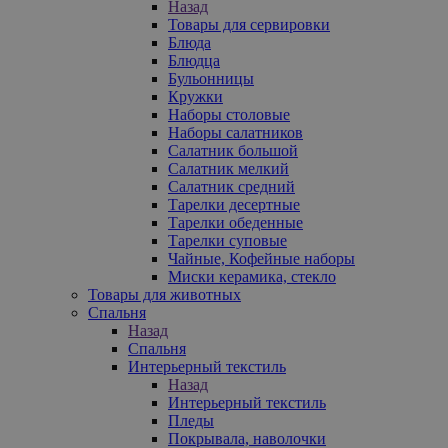
Назад
Товары для сервировки
Блюда
Блюдца
Бульонницы
Кружки
Наборы столовые
Наборы салатников
Салатник большой
Салатник мелкий
Салатник средний
Тарелки десертные
Тарелки обеденные
Тарелки суповые
Чайные, Кофейные наборы
Миски керамика, стекло
Товары для животных
Спальня
Назад
Спальня
Интерьерный текстиль
Назад
Интерьерный текстиль
Пледы
Покрывала, наволочки