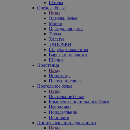
Шторы
Одежда, белье
Назад
Одежда, белье
Майки
Одежда для дома
Трусы
Халаты
ТАПОЧКИ
Шарфы, палантины
Варежки, перчатки
Шапки
Полотенца
Назад
Полотенца
Платки носовые
Постельное белье
Назад
Постельное белье
Комплекты постельного белья
Наволочки
Пододеяльник
Простыни
Постельные принадлежности
Назад