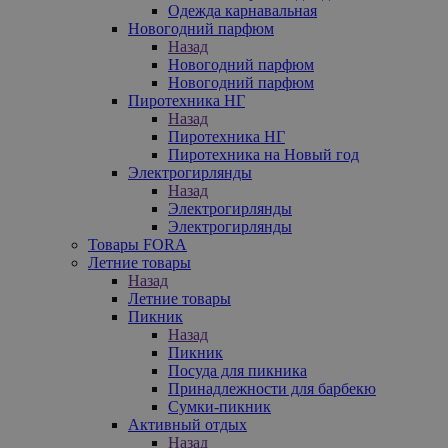
Одежда карнавальная
Новогодний парфюм
Назад
Новогодний парфюм
Новогодний парфюм
Пиротехника НГ
Назад
Пиротехника НГ
Пиротехника на Новый год
Электрогирлянды
Назад
Электрогирлянды
Электрогирлянды
Товары FORA
Летние товары
Назад
Летние товары
Пикник
Назад
Пикник
Посуда для пикника
Принадлежности для барбекю
Сумки-пикник
Активный отдых
Назад