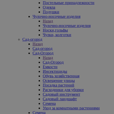
Постельные принадлежности
Одеяла
Подушки
Чулочно-носочные изделия
Назад
Чулочно-носочные изделия
Носки,гольфы
Чулки, колготки
Сад-огород
Назад
Сад-огород
Сад-Огород
Назад
Сад-Огород
Емкости
Инсектициды
Обувь хозяйственная
Освещение улицы
Посадка растений
Расходники для уборки
Садовый инструмент
Садовый ландшафт
Семена
Уход за комнатными растениями
Семена