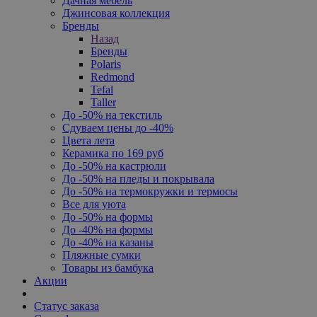
Дачная мебель
Джинсовая коллекция
Бренды
Назад
Бренды
Polaris
Redmond
Tefal
Taller
До -50% на текстиль
Сдуваем цены до -40%
Цвета лета
Керамика по 169 руб
До -50% на кастрюли
До -50% на пледы и покрывала
До -50% на термокружки и термосы
Все для уюта
До -50% на формы
До -40% на формы
До -40% на казаны
Пляжные сумки
Товары из бамбука
Акции
Статус заказа