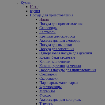
Кухня
Назад
Кухня
Посуда для приготовления
Назад
Посуда для приготовления
Сковороды
Кастрюли
Крышки для сковород
Аксессуары для сковород
Посуда для выпечки
Посуда для запекания
Одноразовая посуда для духовки
Котлы, баки столовые
Ковши, молочники
Казаны, утятницы металл
Наборы посуды для приготовления
Соковарки
Скороварки
Пароварки, мантоварки
Фритюрницы
Мармиты
Фондю
Аксессуары для кастрюль
Термосы