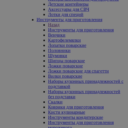
Детские контейнеры
Аксессуары для СВЧ
Лотки для специй
Инструменты для приготовления
Назад
Инструменты для приготовления
Венчики
Картофелемялки
Лопатки поварские
Половники
Шумовки
Щипцы поварские
Ложки поварские
Ложки поварские для спагетти
Вилки поварские
Наборы кухонных принадлежностей с
подставкой
Наборы кухонных принадлежностей
без подставки
Скалки
Коврики для приготовления
Кисти кулинарные
Инструменты кондитерские
Инструменты для приготовления
мороженого