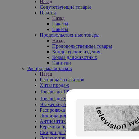
Назад
Сопутствующие товары
Пакеты
Назад
Пакеты
Пакеты
Продовольственные товары
Назад
Продовольственные товары
Кондитерские изделия
Корма для животных
Напитки
Распродажа остатков
Назад
Распродажа остатков
Хиты продаж
Товары до 199₽
Товары до 399₽
Этажерки, обувницы
Распродажа текстиля до -50%
Ликвидация до -70%
Антисептики
Керамика по 129 руб
Скидки до 70%
Детские товары