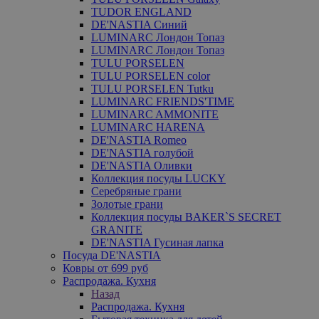
TUDOR ENGLAND
DE'NASTIA Синий
LUMINARC Лондон Топаз
LUMINARC Лондон Топаз
TULU PORSELEN
TULU PORSELEN color
TULU PORSELEN Tutku
LUMINARC FRIENDS'TIME
LUMINARC AMMONITE
LUMINARC HARENA
DE'NASTIA Romeo
DE'NASTIA голубой
DE'NASTIA Оливки
Коллекция посуды LUCKY
Серебряные грани
Золотые грани
Коллекция посуды BAKER`S SECRET
GRANITE
DE'NASTIA Гусиная лапка
Посуда DE'NASTIA
Ковры от 699 руб
Распродажа. Кухня
Назад
Распродажа. Кухня