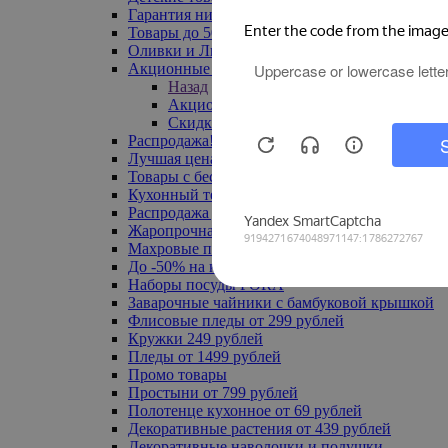
Гарантия низкой цены
Товары до 500 руб
Оливки и Лимоны
Акционные товары
Назад
Акционные товары
Скидка 20% по промокоду
Распродажа! Ульяновск до -70%
Лучшая цена
Товары с бесплатной доставкой
Кухонный текстиль
Распродажа до -50%
Жаропрочная посуда
Махровые полотенца
До -50% на ковры
Наборы посуды FORA
Заварочные чайники с бамбуковой крышкой
Флисовые пледы от 299 рублей
Кружки 249 рублей
Пледы от 1499 рублей
Промо товары
Простыни от 799 рублей
Полотенце кухонное от 69 рублей
Декоративные растения от 439 рублей
Декоративные наволочки и подушки