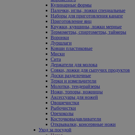
Кулинарные формы
Палочки, иглы, ложки специальные
Наборы для приготовления канапе
Приготовление яиц
Кружки, кувшины, ложки мерные
Термометры, спиртометры, таймеры
Воронки
Дуршлаги
Ковши пластиковые
Миски
Сита
Держатели для молока
Совки, ложки для сыпучих продуктов
Доски разделочные
Терки и измельчители
Молотки, тендерайзеры
Ножи, топоры, ножницы
Аксессуары для ножей
Овощечистки
Рыбочистки
Орехоколы
Косточковыдавливатели
Открывалки, консервные ножи
Уход за посудой