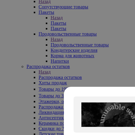
Назад
Сопутствующие товары
Пакеты
Назад
Пакеты
Пакеты
Продовольственные товары
Назад
Продовольственные товары
Кондитерские изделия
Корма для животных
Напитки
Распродажа остатков
Назад
Распродажа остатков
Хиты продаж
Товары до 199₽
Товары до 399₽
Этажерки, обувницы
Распродажа текстиля до -50%
Ликвидация до -70%
Антисептики
Керамика по 129 руб
Скидки до 70%
Детские товары