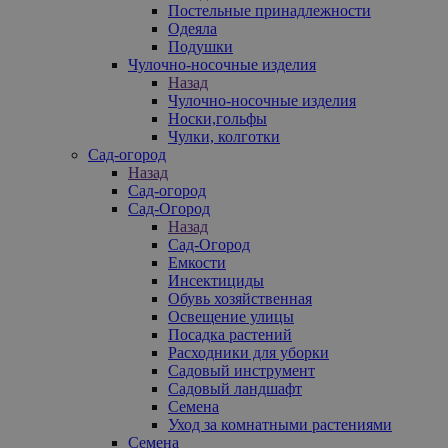
Постельные принадлежности
Одеяла
Подушки
Чулочно-носочные изделия
Назад
Чулочно-носочные изделия
Носки,гольфы
Чулки, колготки
Сад-огород
Назад
Сад-огород
Сад-Огород
Назад
Сад-Огород
Емкости
Инсектициды
Обувь хозяйственная
Освещение улицы
Посадка растений
Расходники для уборки
Садовый инструмент
Садовый ландшафт
Семена
Уход за комнатными растениями
Семена