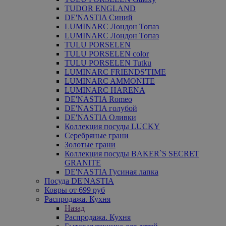
TUDOR ENGLAND
DE'NASTIA Синий
LUMINARC Лондон Топаз
LUMINARC Лондон Топаз
TULU PORSELEN
TULU PORSELEN color
TULU PORSELEN Tutku
LUMINARC FRIENDS'TIME
LUMINARC AMMONITE
LUMINARC HARENA
DE'NASTIA Romeo
DE'NASTIA голубой
DE'NASTIA Оливки
Коллекция посуды LUCKY
Серебряные грани
Золотые грани
Коллекция посуды BAKER`S SECRET
GRANITE
DE'NASTIA Гусиная лапка
Посуда DE'NASTIA
Ковры от 699 руб
Распродажа. Кухня
Назад
Распродажа. Кухня