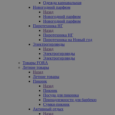
Одежда карнавальная
Новогодний парфюм
Назад
Новогодний парфюм
Новогодний парфюм
Пиротехника НГ
Назад
Пиротехника НГ
Пиротехника на Новый год
Электрогирлянды
Назад
Электрогирлянды
Электрогирлянды
Товары FORA
Летние товары
Назад
Летние товары
Пикник
Назад
Пикник
Посуда для пикника
Принадлежности для барбекю
Сумки-пикник
Активный отдых
Назад