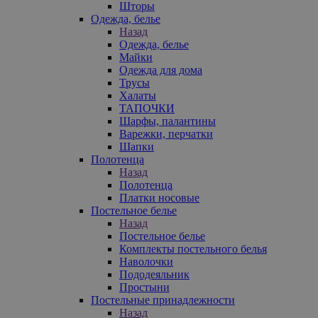
Шторы
Одежда, белье
Назад
Одежда, белье
Майки
Одежда для дома
Трусы
Халаты
ТАПОЧКИ
Шарфы, палантины
Варежки, перчатки
Шапки
Полотенца
Назад
Полотенца
Платки носовые
Постельное белье
Назад
Постельное белье
Комплекты постельного белья
Наволочки
Пододеяльник
Простыни
Постельные принадлежности
Назад