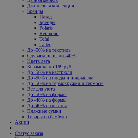
Дачная мебель
Джинсовая коллекция
Бренды
Назад
Бренды
Polaris
Redmond
Tefal
Taller
До -50% на текстиль
Сдуваем цены до -40%
Цвета лета
Керамика по 169 руб
До -50% на кастрюли
До -50% на пледы и покрывала
До -50% на термокружки и термосы
Все для уюта
До -50% на формы
До -40% на формы
До -40% на казаны
Пляжные сумки
Товары из бамбука
Акции
Статус заказа