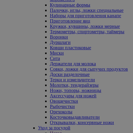
Кулинарные формы
Палочки, иглы, ложки специальные
Наборы для приготовления канапе
Приготовление яиц
Кружки, кувшины, ложки мерные
Термометры, спиртометры, таймеры
Воронки
Дуршлаги
Ковши пластиковые
Миски
Сита
Держатели для молока
Совки, ложки для сыпучих продуктов
Доски разделочные
Терки и измельчители
Молотки, тендерайзеры
Ножи, топоры, ножницы
Аксессуары для ножей
Овощечистки
Рыбочистки
Орехоколы
Косточковыдавливатели
Открывалки, консервные ножи
Уход за посудой