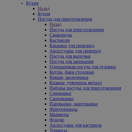
Кухня
Назад
Кухня
Посуда для приготовления
Назад
Посуда для приготовления
Сковороды
Кастрюли
Крышки для сковород
Аксессуары для сковород
Посуда для выпечки
Посуда для запекания
Одноразовая посуда для духовки
Котлы, баки столовые
Ковши, молочники
Казаны, утятницы металл
Наборы посуды для приготовления
Соковарки
Скороварки
Пароварки, мантоварки
Фритюрницы
Мармиты
Фондю
Аксессуары для кастрюль
Термосы