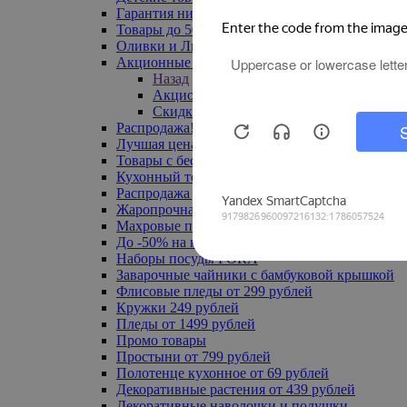
Гарантия низкой цены
Товары до 500 руб
Оливки и Лимоны
Акционные товары
Назад
Акционные товары
Скидка 20% по промокоду
Распродажа! Ульяновск до -70%
Лучшая цена
Товары с бесплатной доставкой
Кухонный текстиль
Распродажа до -50%
Жаропрочная посуда
Махровые полотенца
До -50% на ковры
Наборы посуды FORA
Заварочные чайники с бамбуковой крышкой
Флисовые пледы от 299 рублей
Кружки 249 рублей
Пледы от 1499 рублей
Промо товары
Простыни от 799 рублей
Полотенце кухонное от 69 рублей
Декоративные растения от 439 рублей
Декоративные наволочки и подушки