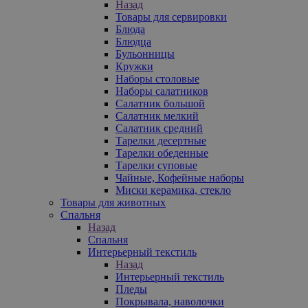
Назад
Товары для сервировки
Блюда
Блюдца
Бульонницы
Кружки
Наборы столовые
Наборы салатников
Салатник большой
Салатник мелкий
Салатник средний
Тарелки десертные
Тарелки обеденные
Тарелки суповые
Чайные, Кофейные наборы
Миски керамика, стекло
Товары для животных
Спальня
Назад
Спальня
Интерьерный текстиль
Назад
Интерьерный текстиль
Пледы
Покрывала, наволочки