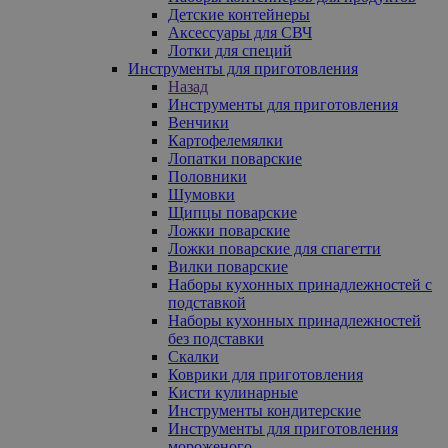
Детские контейнеры
Аксессуары для СВЧ
Лотки для специй
Инструменты для приготовления
Назад
Инструменты для приготовления
Венчики
Картофелемялки
Лопатки поварские
Половники
Шумовки
Щипцы поварские
Ложки поварские
Ложки поварские для спагетти
Вилки поварские
Наборы кухонных принадлежностей с
подставкой
Наборы кухонных принадлежностей
без подставки
Скалки
Коврики для приготовления
Кисти кулинарные
Инструменты кондитерские
Инструменты для приготовления
мороженого