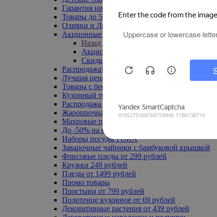
Гарантия низкой цены
Товары до 500 руб
Оливки и Лимоны
Акционные товары
Назад
Акционные товары
Скидка 20% по промокоду
Распродажа! Ульяновск до -70%
Лучшая цена
Товары с бесплатной доставкой
Кухонный текстиль
Распродажа до -50%
Жаропрочная посуда
Махровые полотенца
До -50% на ковры
Наборы посуды FORA
Заварочные чайники с бамбуковой крышкой
Флисовые пледы от 299 рублей
Кружки 249 рублей
Пледы от 1499 рублей
Промо товары
Простыни от 799 рублей
Полотенце кухонное от 69 рублей
Декоративные растения от 439 рублей