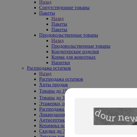
Назад
Сопутствующие товары
Пакеты
Назад
Пакеты
Пакеты
Продовольственные товары
Назад
Продовольственные товары
Кондитерские изделия
Корма для животных
Напитки
Распродажа остатков
Назад
Распродажа остатков
Хиты продаж
Товары до 199₽
Товары до 399₽
Этажерки, обувницы
Распродажа текстиля до -50%
Ликвидация до -70%
Антисептики
Керамика по 129 руб
Скидки до 70%
Детские товары