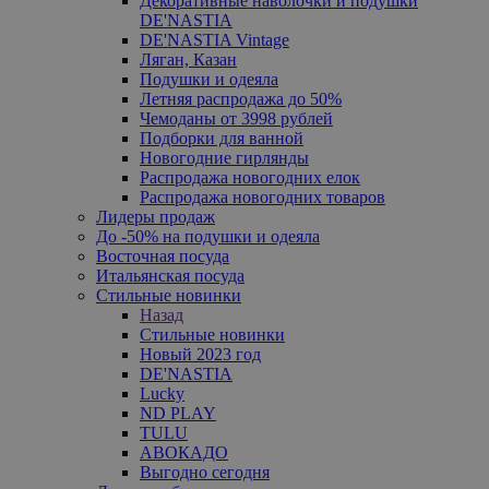
Декоративные наволочки и подушки
DE'NASTIA
DE'NASTIA Vintage
Ляган, Казан
Подушки и одеяла
Летняя распродажа до 50%
Чемоданы от 3998 рублей
Подборки для ванной
Новогодние гирлянды
Распродажа новогодних елок
Распродажа новогодних товаров
Лидеры продаж
До -50% на подушки и одеяла
Восточная посуда
Итальянская посуда
Стильные новинки
Назад
Стильные новинки
Новый 2023 год
DE'NASTIA
Lucky
ND PLAY
TULU
АВОКАДО
Выгодно сегодня