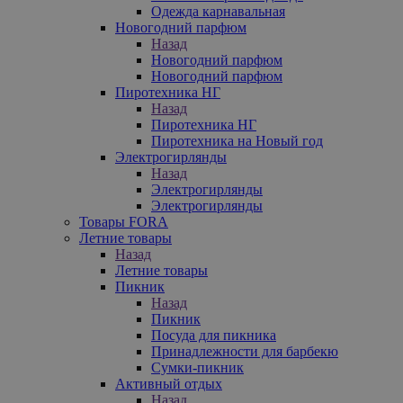
Одежда карнавальная
Новогодний парфюм
Назад
Новогодний парфюм
Новогодний парфюм
Пиротехника НГ
Назад
Пиротехника НГ
Пиротехника на Новый год
Электрогирлянды
Назад
Электрогирлянды
Электрогирлянды
Товары FORA
Летние товары
Назад
Летние товары
Пикник
Назад
Пикник
Посуда для пикника
Принадлежности для барбекю
Сумки-пикник
Активный отдых
Назад