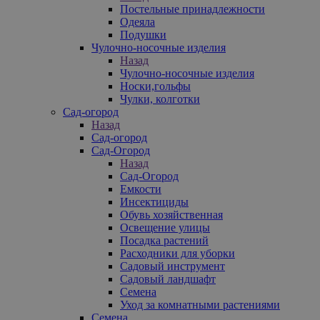
Постельные принадлежности
Одеяла
Подушки
Чулочно-носочные изделия
Назад
Чулочно-носочные изделия
Носки,гольфы
Чулки, колготки
Сад-огород
Назад
Сад-огород
Сад-Огород
Назад
Сад-Огород
Емкости
Инсектициды
Обувь хозяйственная
Освещение улицы
Посадка растений
Расходники для уборки
Садовый инструмент
Садовый ландшафт
Семена
Уход за комнатными растениями
Семена