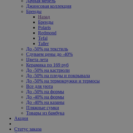
Дачная мебель
Джинсовая коллекция
Бренды
Назад
Бренды
Polaris
Redmond
Tefal
Taller
До -50% на текстиль
Сдуваем цены до -40%
Цвета лета
Керамика по 169 руб
До -50% на кастрюли
До -50% на пледы и покрывала
До -50% на термокружки и термосы
Все для уюта
До -50% на формы
До -40% на формы
До -40% на казаны
Пляжные сумки
Товары из бамбука
Акции
Статус заказа