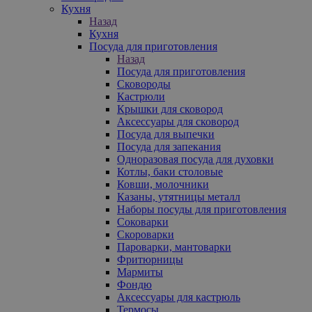
Кухня
Назад
Кухня
Посуда для приготовления
Назад
Посуда для приготовления
Сковороды
Кастрюли
Крышки для сковород
Аксессуары для сковород
Посуда для выпечки
Посуда для запекания
Одноразовая посуда для духовки
Котлы, баки столовые
Ковши, молочники
Казаны, утятницы металл
Наборы посуды для приготовления
Соковарки
Скороварки
Пароварки, мантоварки
Фритюрницы
Мармиты
Фондю
Аксессуары для кастрюль
Термосы