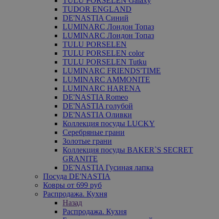
TULU PORSELEN Galaxy
TUDOR ENGLAND
DE'NASTIA Синий
LUMINARC Лондон Топаз
LUMINARC Лондон Топаз
TULU PORSELEN
TULU PORSELEN color
TULU PORSELEN Tutku
LUMINARC FRIENDS'TIME
LUMINARC AMMONITE
LUMINARC HARENA
DE'NASTIA Romeo
DE'NASTIA голубой
DE'NASTIA Оливки
Коллекция посуды LUCKY
Серебряные грани
Золотые грани
Коллекция посуды BAKER`S SECRET
GRANITE
DE'NASTIA Гусиная лапка
Посуда DE'NASTIA
Ковры от 699 руб
Распродажа. Кухня
Назад
Распродажа. Кухня