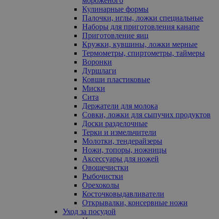
мороженого
Кулинарные формы
Палочки, иглы, ложки специальные
Наборы для приготовления канапе
Приготовление яиц
Кружки, кувшины, ложки мерные
Термометры, спиртометры, таймеры
Воронки
Дуршлаги
Ковши пластиковые
Миски
Сита
Держатели для молока
Совки, ложки для сыпучих продуктов
Доски разделочные
Терки и измельчители
Молотки, тендерайзеры
Ножи, топоры, ножницы
Аксессуары для ножей
Овощечистки
Рыбочистки
Орехоколы
Косточковыдавливатели
Открывалки, консервные ножи
Уход за посудой