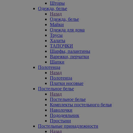
Шторы
Одежда, белье
Назад
Одежда, белье
Майки
Одежда для дома
Трусы
Халаты
ТАПОЧКИ
Шарфы, палантины
Варежки, перчатки
Шапки
Полотенца
Назад
Полотенца
Платки носовые
Постельное белье
Назад
Постельное белье
Комплекты постельного белья
Наволочки
Пододеяльник
Простыни
Постельные принадлежности
Назад