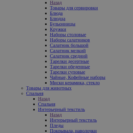
Назад
Товары для сервировки
Блюда
Блюдца
Бульонницы
Кружки
Наборы столовые
Наборы салатников
Салатник большой
Салатник мелкий
Салатник средний
Тарелки десертные
Тарелки обеденные
Тарелки суповые
Чайные, Кофейные наборы
Миски керамика, стекло
Товары для животных
Спальня
Назад
Спальня
Интерьерный текстиль
Назад
Интерьерный текстиль
Пледы
Покрывала, наволочки