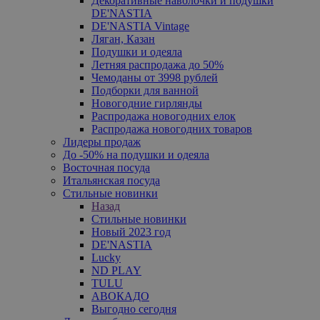
Декоративные наволочки и подушки
DE'NASTIA
DE'NASTIA Vintage
Ляган, Казан
Подушки и одеяла
Летняя распродажа до 50%
Чемоданы от 3998 рублей
Подборки для ванной
Новогодние гирлянды
Распродажа новогодних елок
Распродажа новогодних товаров
Лидеры продаж
До -50% на подушки и одеяла
Восточная посуда
Итальянская посуда
Стильные новинки
Назад
Стильные новинки
Новый 2023 год
DE'NASTIA
Lucky
ND PLAY
TULU
АВОКАДО
Выгодно сегодня