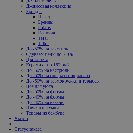
Дачная мебель
Джинсовая коллекция
Бренды
Назад
Бренды
Polaris
Redmond
Tefal
Taller
До -50% на текстиль
Сдуваем цены до -40%
Цвета лета
Керамика по 169 руб
До -50% на кастрюли
До -50% на пледы и покрывала
До -50% на термокружки и термосы
Все для уюта
До -50% на формы
До -40% на формы
До -40% на казаны
Пляжные сумки
Товары из бамбука
Акции
Статус заказа