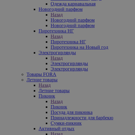
Одежда карнавальная
Новогодний парфюм
Назад
Новогодний парфюм
Новогодний парфюм
Пиротехника НГ
Назад
Пиротехника НГ
Пиротехника на Новый год
Электрогирлянды
Назад
Электрогирлянды
Электрогирлянды
Товары FORA
Летние товары
Назад
Летние товары
Пикник
Назад
Пикник
Посуда для пикника
Принадлежности для барбекю
Сумки-пикник
Активный отдых
Назад