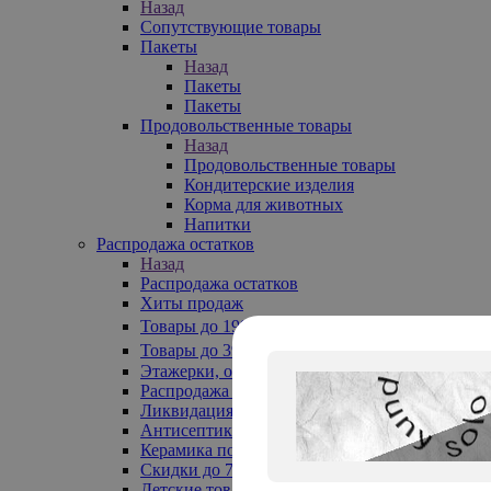
Назад
Сопутствующие товары
Пакеты
Назад
Пакеты
Пакеты
Продовольственные товары
Назад
Продовольственные товары
Кондитерские изделия
Корма для животных
Напитки
Распродажа остатков
Назад
Распродажа остатков
Хиты продаж
Товары до 199₽
Товары до 399₽
Этажерки, обувницы
Распродажа текстиля до -50%
Ликвидация до -70%
Антисептики
Керамика по 129 руб
Скидки до 70%
Детские товары