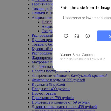
Гарантия низкой цены
Товары до 500 руб
Оливки и Лимоны
Акционные товары
Назад
Акционные товары
Скидка 20% по промокоду
Распродажа! Ульяновск до -70%
Лучшая цена
Товары с бесплатной доставкой
Кухонный текстиль
Распродажа до -50%
Жаропрочная посуда
Махровые полотенца
До -50% на ковры
Наборы посуды FORA
Заварочные чайники с бамбуковой крышкой
Флисовые пледы от 299 рублей
Кружки 249 рублей
Пледы от 1499 рублей
Промо товары
Простыни от 799 рублей
Полотенце кухонное от 69 рублей
Декоративные растения от 439 рублей