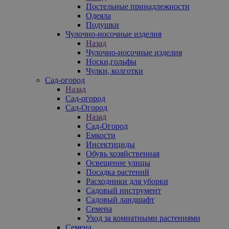
Постельные принадлежности
Одеяла
Подушки
Чулочно-носочные изделия
Назад
Чулочно-носочные изделия
Носки,гольфы
Чулки, колготки
Сад-огород
Назад
Сад-огород
Сад-Огород
Назад
Сад-Огород
Емкости
Инсектициды
Обувь хозяйственная
Освещение улицы
Посадка растений
Расходники для уборки
Садовый инструмент
Садовый ландшафт
Семена
Уход за комнатными растениями
Семена