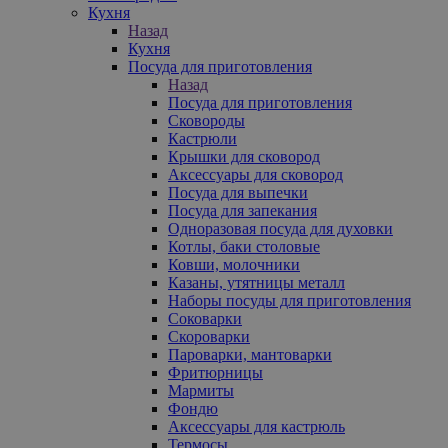
Кухня
Назад
Кухня
Посуда для приготовления
Назад
Посуда для приготовления
Сковороды
Кастрюли
Крышки для сковород
Аксессуары для сковород
Посуда для выпечки
Посуда для запекания
Одноразовая посуда для духовки
Котлы, баки столовые
Ковши, молочники
Казаны, утятницы металл
Наборы посуды для приготовления
Соковарки
Скороварки
Пароварки, мантоварки
Фритюрницы
Мармиты
Фондю
Аксессуары для кастрюль
Термосы