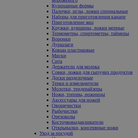
мороженого
Кулинарные формы
Палочки, иглы, ложки специальные
Наборы для приготовления канапе
Приготовление яиц
Кружки, кувшины, ложки мерные
Термометры, спиртометры, таймеры
Воронки
Дуршлаги
Ковши пластиковые
Миски
Сита
Держатели для молока
Совки, ложки для сыпучих продуктов
Доски разделочные
Терки и измельчители
Молотки, тендерайзеры
Ножи, топоры, ножницы
Аксессуары для ножей
Овощечистки
Рыбочистки
Орехоколы
Косточковыдавливатели
Открывалки, консервные ножи
Уход за посудой