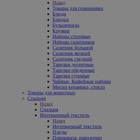
Назад
Товары для сервировки
Блюда
Блюдца
Бульонницы
Кружки
Наборы столовые
Наборы салатников
Салатник большой
Салатник мелкий
Салатник средний
Тарелки десертные
Тарелки обеденные
Тарелки суповые
Чайные, Кофейные наборы
Миски керамика, стекло
Товары для животных
Спальня
Назад
Спальня
Интерьерный текстиль
Назад
Интерьерный текстиль
Пледы
Покрывала, наволочки