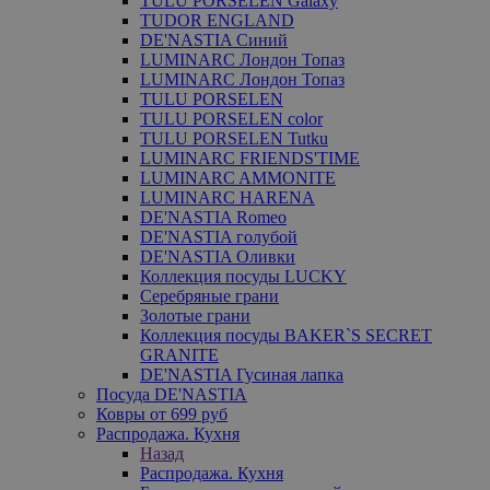
TULU PORSELEN Galaxy
TUDOR ENGLAND
DE'NASTIA Синий
LUMINARC Лондон Топаз
LUMINARC Лондон Топаз
TULU PORSELEN
TULU PORSELEN color
TULU PORSELEN Tutku
LUMINARC FRIENDS'TIME
LUMINARC AMMONITE
LUMINARC HARENA
DE'NASTIA Romeo
DE'NASTIA голубой
DE'NASTIA Оливки
Коллекция посуды LUCKY
Серебряные грани
Золотые грани
Коллекция посуды BAKER`S SECRET
GRANITE
DE'NASTIA Гусиная лапка
Посуда DE'NASTIA
Ковры от 699 руб
Распродажа. Кухня
Назад
Распродажа. Кухня