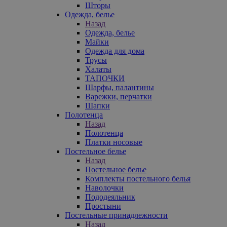
Шторы
Одежда, белье
Назад
Одежда, белье
Майки
Одежда для дома
Трусы
Халаты
ТАПОЧКИ
Шарфы, палантины
Варежки, перчатки
Шапки
Полотенца
Назад
Полотенца
Платки носовые
Постельное белье
Назад
Постельное белье
Комплекты постельного белья
Наволочки
Пододеяльник
Простыни
Постельные принадлежности
Назад