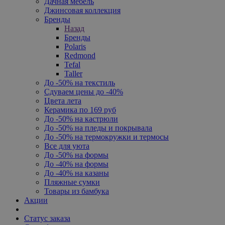
Дачная мебель
Джинсовая коллекция
Бренды
Назад
Бренды
Polaris
Redmond
Tefal
Taller
До -50% на текстиль
Сдуваем цены до -40%
Цвета лета
Керамика по 169 руб
До -50% на кастрюли
До -50% на пледы и покрывала
До -50% на термокружки и термосы
Все для уюта
До -50% на формы
До -40% на формы
До -40% на казаны
Пляжные сумки
Товары из бамбука
Акции
Статус заказа