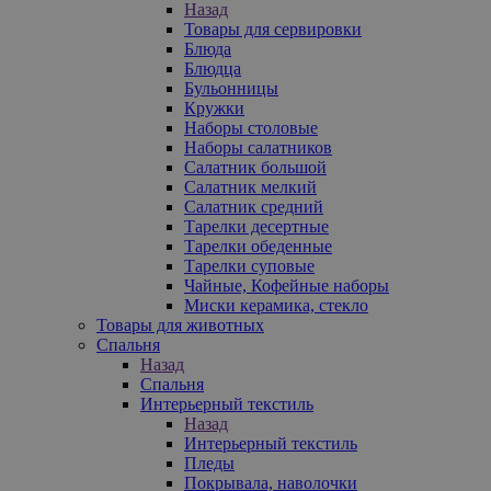
Назад
Товары для сервировки
Блюда
Блюдца
Бульонницы
Кружки
Наборы столовые
Наборы салатников
Салатник большой
Салатник мелкий
Салатник средний
Тарелки десертные
Тарелки обеденные
Тарелки суповые
Чайные, Кофейные наборы
Миски керамика, стекло
Товары для животных
Спальня
Назад
Спальня
Интерьерный текстиль
Назад
Интерьерный текстиль
Пледы
Покрывала, наволочки