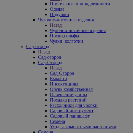
Постельные принадлежности
Одеяла
Подушки
Чулочно-носочные изделия
Назад
Чулочно-носочные изделия
Носки,гольфы
Чулки, колготки
Сад-огород
Назад
Сад-огород
Сад-Огород
Назад
Сад-Огород
Емкости
Инсектициды
Обувь хозяйственная
Освещение улицы
Посадка растений
Расходники для уборки
Садовый инструмент
Садовый ландшафт
Семена
Уход за комнатными растениями
Семена