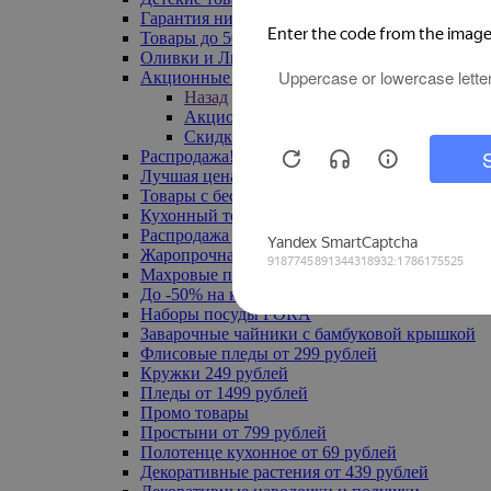
Гарантия низкой цены
Товары до 500 руб
Оливки и Лимоны
Акционные товары
Назад
Акционные товары
Скидка 20% по промокоду
Распродажа! Ульяновск до -70%
Лучшая цена
Товары с бесплатной доставкой
Кухонный текстиль
Распродажа до -50%
Жаропрочная посуда
Махровые полотенца
До -50% на ковры
Наборы посуды FORA
Заварочные чайники с бамбуковой крышкой
Флисовые пледы от 299 рублей
Кружки 249 рублей
Пледы от 1499 рублей
Промо товары
Простыни от 799 рублей
Полотенце кухонное от 69 рублей
Декоративные растения от 439 рублей