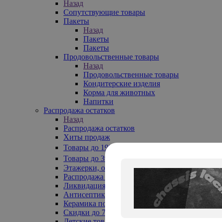
Назад
Сопутствующие товары
Пакеты
Назад
Пакеты
Пакеты
Продовольственные товары
Назад
Продовольственные товары
Кондитерские изделия
Корма для животных
Напитки
Распродажа остатков
Назад
Распродажа остатков
Хиты продаж
Товары до 199₽
Товары до 399₽
Этажерки, обувницы
Распродажа текстиля до -50%
Ликвидация до -70%
Антисептики
Керамика по 129 руб
Скидки до 70%
Детские товары