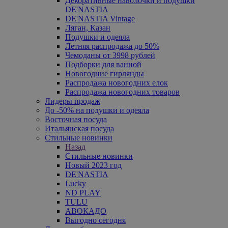
Декоративные наволочки и подушки
DE'NASTIA
DE'NASTIA Vintage
Ляган, Казан
Подушки и одеяла
Летняя распродажа до 50%
Чемоданы от 3998 рублей
Подборки для ванной
Новогодние гирлянды
Распродажа новогодних елок
Распродажа новогодних товаров
Лидеры продаж
До -50% на подушки и одеяла
Восточная посуда
Итальянская посуда
Стильные новинки
Назад
Стильные новинки
Новый 2023 год
DE'NASTIA
Lucky
ND PLAY
TULU
АВОКАДО
Выгодно сегодня