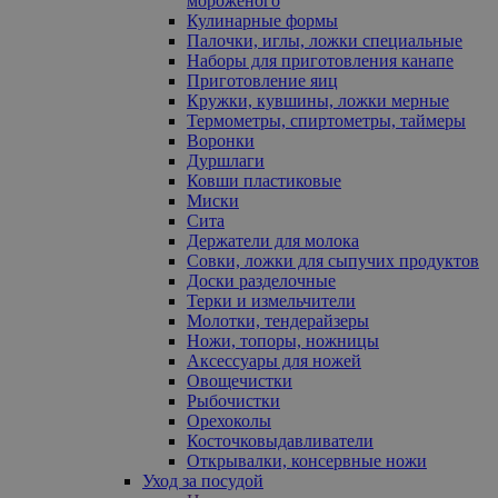
мороженого
Кулинарные формы
Палочки, иглы, ложки специальные
Наборы для приготовления канапе
Приготовление яиц
Кружки, кувшины, ложки мерные
Термометры, спиртометры, таймеры
Воронки
Дуршлаги
Ковши пластиковые
Миски
Сита
Держатели для молока
Совки, ложки для сыпучих продуктов
Доски разделочные
Терки и измельчители
Молотки, тендерайзеры
Ножи, топоры, ножницы
Аксессуары для ножей
Овощечистки
Рыбочистки
Орехоколы
Косточковыдавливатели
Открывалки, консервные ножи
Уход за посудой