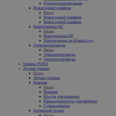
Одежда карнавальная
Новогодний парфюм
Назад
Новогодний парфюм
Новогодний парфюм
Пиротехника НГ
Назад
Пиротехника НГ
Пиротехника на Новый год
Электрогирлянды
Назад
Электрогирлянды
Электрогирлянды
Товары FORA
Летние товары
Назад
Летние товары
Пикник
Назад
Пикник
Посуда для пикника
Принадлежности для барбекю
Сумки-пикник
Активный отдых
Назад