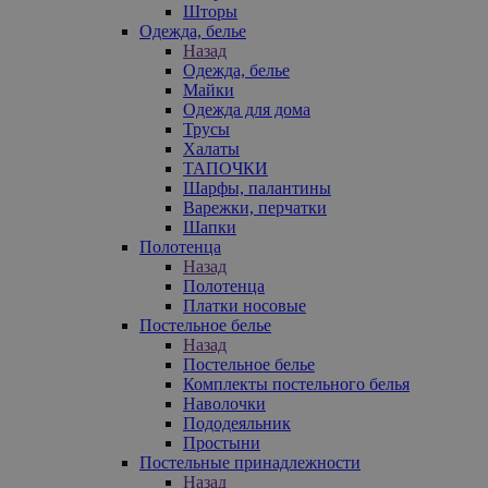
Шторы
Одежда, белье
Назад
Одежда, белье
Майки
Одежда для дома
Трусы
Халаты
ТАПОЧКИ
Шарфы, палантины
Варежки, перчатки
Шапки
Полотенца
Назад
Полотенца
Платки носовые
Постельное белье
Назад
Постельное белье
Комплекты постельного белья
Наволочки
Пододеяльник
Простыни
Постельные принадлежности
Назад