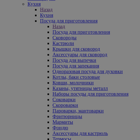
Кухня
Назад
Кухня
Посуда для приготовления
Назад
Посуда для приготовления
Сковороды
Кастрюли
Крышки для сковород
Аксессуары для сковород
Посуда для выпечки
Посуда для запекания
Одноразовая посуда для духовки
Котлы, баки столовые
Ковши, молочники
Казаны, утятницы металл
Наборы посуды для приготовления
Соковарки
Скороварки
Пароварки, мантоварки
Фритюрницы
Мармиты
Фондю
Аксессуары для кастрюль
Термосы