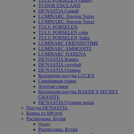
TULU PORSELEN Galaxy
TUDOR ENGLAND
DE'NASTIA Синий
LUMINARC Лондон Топаз
LUMINARC Лондон Топаз
TULU PORSELEN
TULU PORSELEN color
TULU PORSELEN Tutku
LUMINARC FRIENDS'TIME
LUMINARC AMMONITE
LUMINARC HARENA
DE'NASTIA Romeo
DE'NASTIA голубой
DE'NASTIA Оливки
Коллекция посуды LUCKY
Серебряные грани
Золотые грани
Коллекция посуды BAKER`S SECRET
GRANITE
DE'NASTIA Гусиная лапка
Посуда DE'NASTIA
Ковры от 699 руб
Распродажа. Кухня
Назад
Распродажа. Кухня