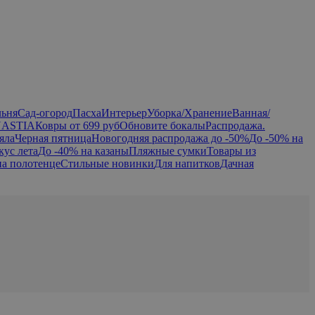
льня
Сад-огород
Пасха
Интерьер
Уборка/Хранение
Ванная/
NASTIA
Ковры от 699 руб
Обновите бокалы
Распродажа.
яла
Черная пятница
Новогодняя распродажа до -50%
До -50% на
кус лета
До -40% на казаны
Пляжные сумки
Товары из
на полотенце
Стильные новинки
Для напитков
Дачная