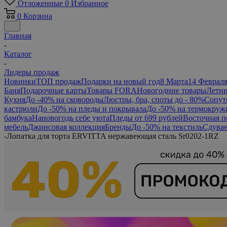
Отложенные
0
Избранное
0
Корзина
Главная
-
Каталог
-
Лидеры продаж
Новинки
ТОП продаж
Подарки на новый год
8 Марта
14 Феврал
Баня
Подарочные карты
Товары FORA
Новогодние товары
Летни
Кухня
До -40% на сковороды
Люстры, бра, споты до - 80%
Сопут
кастрюли
До -50% на пледы и покрывала
До -50% на термокруж
бамбука
Нановогодь себе уюта
Пледы от 699 рублей
Восточная п
мебель
Джинсовая коллекция
Бренды
До -50% на текстиль
Сдувае
-
Лопатка для торта ERVITTA нержавеющая сталь Sr0202-1RZ