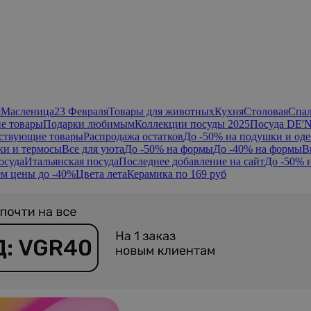
я
Масленица
23 Февраля
Товары для животных
Кухня
Столовая
Спа
е товары
Подарки любимым
Коллекции посуды 2025
Посуда DE'
ствующие товары
Распродажа остатков
До -50% на подушки и оде
ки и термосы
Все для уюта
До -50% на формы
До -40% на формы
В
осуда
Итальянская посуда
Последнее добавление на сайт
До -50% 
м цены до -40%
Цвета лета
Керамика по 169 руб