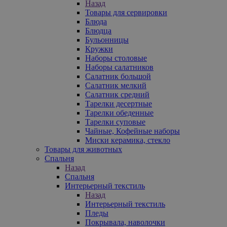
Назад
Товары для сервировки
Блюда
Блюдца
Бульонницы
Кружки
Наборы столовые
Наборы салатников
Салатник большой
Салатник мелкий
Салатник средний
Тарелки десертные
Тарелки обеденные
Тарелки суповые
Чайные, Кофейные наборы
Миски керамика, стекло
Товары для животных
Спальня
Назад
Спальня
Интерьерный текстиль
Назад
Интерьерный текстиль
Пледы
Покрывала, наволочки