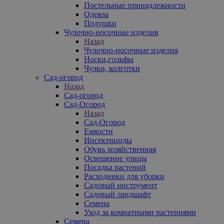
Постельные принадлежности
Одеяла
Подушки
Чулочно-носочные изделия
Назад
Чулочно-носочные изделия
Носки,гольфы
Чулки, колготки
Сад-огород
Назад
Сад-огород
Сад-Огород
Назад
Сад-Огород
Емкости
Инсектициды
Обувь хозяйственная
Освещение улицы
Посадка растений
Расходники для уборки
Садовый инструмент
Садовый ландшафт
Семена
Уход за комнатными растениями
Семена