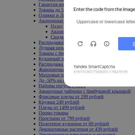
Гарантия низкой цены
Товары до 500 руб
Оливки и Лимоны
Акционные товары
Назад
Акционные товары
Скидка 20% по промокоду
Распродажа! Ульяновск до -70%
Лучшая цена
Товары с бесплатной доставкой
Кухонный текстиль
Распродажа до -50%
Жаропрочная посуда
Махровые полотенца
До -50% на ковры
Наборы посуды FORA
Заварочные чайники с бамбуковой крышкой
Флисовые пледы от 299 рублей
Кружки 249 рублей
Пледы от 1499 рублей
Промо товары
Простыни от 799 рублей
Полотенце кухонное от 69 рублей
Декоративные растения от 439 рублей
Декоративные наволочки и подушки