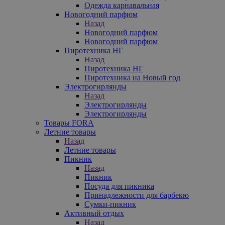
Одежда карнавальная
Новогодний парфюм
Назад
Новогодний парфюм
Новогодний парфюм
Пиротехника НГ
Назад
Пиротехника НГ
Пиротехника на Новый год
Электрогирлянды
Назад
Электрогирлянды
Электрогирлянды
Товары FORA
Летние товары
Назад
Летние товары
Пикник
Назад
Пикник
Посуда для пикника
Принадлежности для барбекю
Сумки-пикник
Активный отдых
Назад