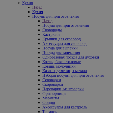
Кухня
Назад
Кухня
Посуда для приготовления
Назад
Посуда для приготовления
Сковороды
Кастрюли
Крышки для сковород
Аксессуары для сковород
Посуда для выпечки
Посуда для запекания
Одноразовая посуда для духовки
Котлы, баки столовые
Ковши, молочники
Казаны, утятницы металл
Наборы посуды для приготовления
Соковарки
Скороварки
Пароварки, мантоварки
Фритюрницы
Мармиты
Фондю
Аксессуары для кастрюль
Термосы