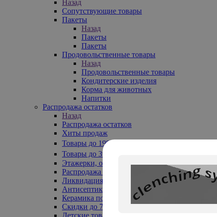
Назад
Сопутствующие товары
Пакеты
Назад
Пакеты
Пакеты
Продовольственные товары
Назад
Продовольственные товары
Кондитерские изделия
Корма для животных
Напитки
Распродажа остатков
Назад
Распродажа остатков
Хиты продаж
Товары до 199₽
Товары до 399₽
Этажерки, обувницы
Распродажа текстиля до -50%
Ликвидация до -70%
Антисептики
Керамика по 129 руб
Скидки до 70%
Детские товары