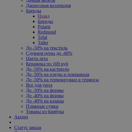
Дачная мебель
Джинсовая коллекция
Бренды
Назад
Бренды
Polaris
Redmond
Tefal
Taller
До -50% на текстиль
Сдуваем цены до -40%
Цвета лета
Керамика по 169 руб
До -50% на кастрюли
До -50% на пледы и покрывала
До -50% на термокружки и термосы
Все для уюта
До -50% на формы
До -40% на формы
До -40% на казаны
Пляжные сумки
Товары из бамбука
Акции
Статус заказа