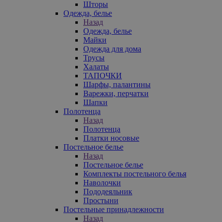
Шторы
Одежда, белье
Назад
Одежда, белье
Майки
Одежда для дома
Трусы
Халаты
ТАПОЧКИ
Шарфы, палантины
Варежки, перчатки
Шапки
Полотенца
Назад
Полотенца
Платки носовые
Постельное белье
Назад
Постельное белье
Комплекты постельного белья
Наволочки
Пододеяльник
Простыни
Постельные принадлежности
Назад