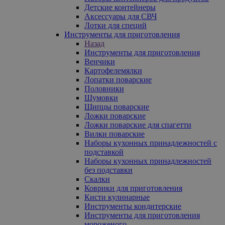
Детские контейнеры
Аксессуары для СВЧ
Лотки для специй
Инструменты для приготовления
Назад
Инструменты для приготовления
Венчики
Картофелемялки
Лопатки поварские
Половники
Шумовки
Щипцы поварские
Ложки поварские
Ложки поварские для спагетти
Вилки поварские
Наборы кухонных принадлежностей с
подставкой
Наборы кухонных принадлежностей
без подставки
Скалки
Коврики для приготовления
Кисти кулинарные
Инструменты кондитерские
Инструменты для приготовления
мороженого