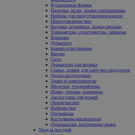
Кулинарные формы
Палочки, иглы, ложки специальные
Наборы для приготовления канапе
Приготовление яиц
Кружки, кувшины, ложки мерные
Термометры, спиртометры, таймеры
Воронки
Дуршлаги
Ковши пластиковые
Миски
Сита
Держатели для молока
Совки, ложки для сыпучих продуктов
Доски разделочные
Терки и измельчители
Молотки, тендерайзеры
Ножи, топоры, ножницы
Аксессуары для ножей
Овощечистки
Рыбочистки
Орехоколы
Косточковыдавливатели
Открывалки, консервные ножи
Уход за посудой