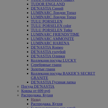
TUDOR ENGLAND
DE'NASTIA Синий
LUMINARC Лондон Топаз
LUMINARC Лондон Топаз
TULU PORSELEN
TULU PORSELEN color
TULU PORSELEN Tutku
LUMINARC FRIENDS'TIME
LUMINARC AMMONITE
LUMINARC HARENA
DE'NASTIA Romeo
DE'NASTIA голубой
DE'NASTIA Оливки
Коллекция посуды LUCKY
Серебряные грани
Золотые грани
Коллекция посуды BAKER`S SECRET
GRANITE
DE'NASTIA Гусиная лапка
Посуда DE'NASTIA
Ковры от 699 руб
Распродажа. Кухня
Назад
Распродажа. Кухня