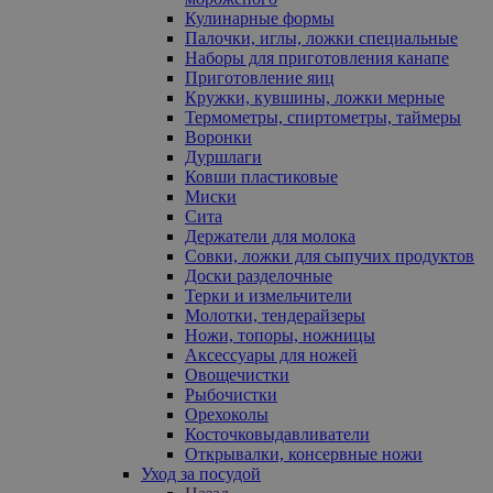
Кулинарные формы
Палочки, иглы, ложки специальные
Наборы для приготовления канапе
Приготовление яиц
Кружки, кувшины, ложки мерные
Термометры, спиртометры, таймеры
Воронки
Дуршлаги
Ковши пластиковые
Миски
Сита
Держатели для молока
Совки, ложки для сыпучих продуктов
Доски разделочные
Терки и измельчители
Молотки, тендерайзеры
Ножи, топоры, ножницы
Аксессуары для ножей
Овощечистки
Рыбочистки
Орехоколы
Косточковыдавливатели
Открывалки, консервные ножи
Уход за посудой