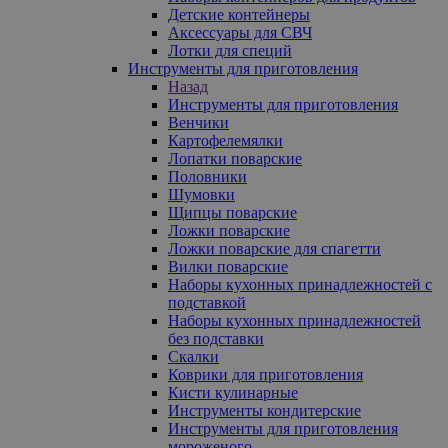
Детские контейнеры
Аксессуары для СВЧ
Лотки для специй
Инструменты для приготовления
Назад
Инструменты для приготовления
Венчики
Картофелемялки
Лопатки поварские
Половники
Шумовки
Щипцы поварские
Ложки поварские
Ложки поварские для спагетти
Вилки поварские
Наборы кухонных принадлежностей с
подставкой
Наборы кухонных принадлежностей
без подставки
Скалки
Коврики для приготовления
Кисти кулинарные
Инструменты кондитерские
Инструменты для приготовления
мороженого