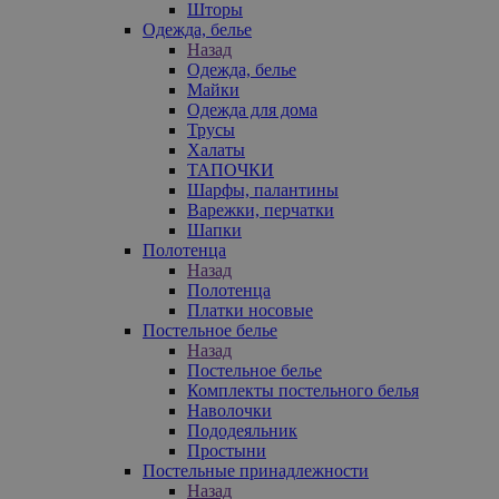
Шторы
Одежда, белье
Назад
Одежда, белье
Майки
Одежда для дома
Трусы
Халаты
ТАПОЧКИ
Шарфы, палантины
Варежки, перчатки
Шапки
Полотенца
Назад
Полотенца
Платки носовые
Постельное белье
Назад
Постельное белье
Комплекты постельного белья
Наволочки
Пододеяльник
Простыни
Постельные принадлежности
Назад