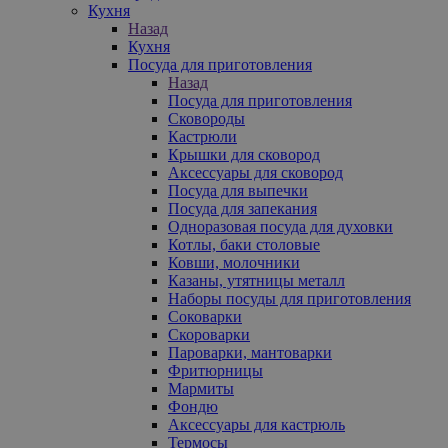
Кухня
Назад
Кухня
Посуда для приготовления
Назад
Посуда для приготовления
Сковороды
Кастрюли
Крышки для сковород
Аксессуары для сковород
Посуда для выпечки
Посуда для запекания
Одноразовая посуда для духовки
Котлы, баки столовые
Ковши, молочники
Казаны, утятницы металл
Наборы посуды для приготовления
Соковарки
Скороварки
Пароварки, мантоварки
Фритюрницы
Мармиты
Фондю
Аксессуары для кастрюль
Термосы