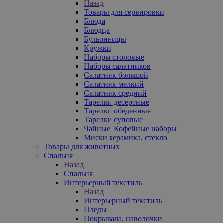
Назад
Товары для сервировки
Блюда
Блюдца
Бульонницы
Кружки
Наборы столовые
Наборы салатников
Салатник большой
Салатник мелкий
Салатник средний
Тарелки десертные
Тарелки обеденные
Тарелки суповые
Чайные, Кофейные наборы
Миски керамика, стекло
Товары для животных
Спальня
Назад
Спальня
Интерьерный текстиль
Назад
Интерьерный текстиль
Пледы
Покрывала, наволочки