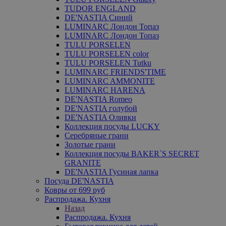
TUDOR ENGLAND
DE'NASTIA Синий
LUMINARC Лондон Топаз
LUMINARC Лондон Топаз
TULU PORSELEN
TULU PORSELEN color
TULU PORSELEN Tutku
LUMINARC FRIENDS'TIME
LUMINARC AMMONITE
LUMINARC HARENA
DE'NASTIA Romeo
DE'NASTIA голубой
DE'NASTIA Оливки
Коллекция посуды LUCKY
Серебряные грани
Золотые грани
Коллекция посуды BAKER`S SECRET
GRANITE
DE'NASTIA Гусиная лапка
Посуда DE'NASTIA
Ковры от 699 руб
Распродажа. Кухня
Назад
Распродажа. Кухня