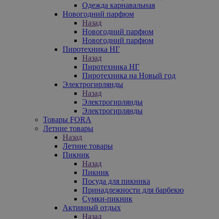
Одежда карнавальная
Новогодний парфюм
Назад
Новогодний парфюм
Новогодний парфюм
Пиротехника НГ
Назад
Пиротехника НГ
Пиротехника на Новый год
Электрогирлянды
Назад
Электрогирлянды
Электрогирлянды
Товары FORA
Летние товары
Назад
Летние товары
Пикник
Назад
Пикник
Посуда для пикника
Принадлежности для барбекю
Сумки-пикник
Активный отдых
Назад