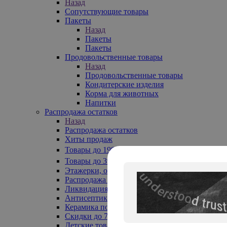
Назад
Сопутствующие товары
Пакеты
Назад
Пакеты
Пакеты
Продовольственные товары
Назад
Продовольственные товары
Кондитерские изделия
Корма для животных
Напитки
Распродажа остатков
Назад
Распродажа остатков
Хиты продаж
Товары до 199₽
Товары до 399₽
Этажерки, обувницы
Распродажа текстиля до -50%
Ликвидация до -70%
Антисептики
Керамика по 129 руб
Скидки до 70%
Детские товары