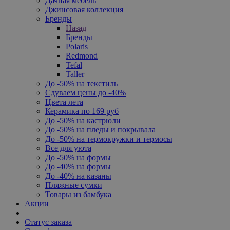
Дачная мебель
Джинсовая коллекция
Бренды
Назад
Бренды
Polaris
Redmond
Tefal
Taller
До -50% на текстиль
Сдуваем цены до -40%
Цвета лета
Керамика по 169 руб
До -50% на кастрюли
До -50% на пледы и покрывала
До -50% на термокружки и термосы
Все для уюта
До -50% на формы
До -40% на формы
До -40% на казаны
Пляжные сумки
Товары из бамбука
Акции
Статус заказа