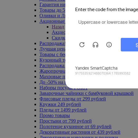
Гарантия низкой цены
Товары до 500 руб
Оливки и Лимоны
Акционные товары
Назад
Акционные товары
Скидка 20% по промокоду
Распродажа! Ульяновск до -70%
Лучшая цена
Товары с бесплатной доставкой
Кухонный текстиль
Распродажа до -50%
Жаропрочная посуда
Махровые полотенца
До -50% на ковры
Наборы посуды FORA
Заварочные чайники с бамбуковой крышкой
Флисовые пледы от 299 рублей
Кружки 249 рублей
Пледы от 1499 рублей
Промо товары
Простыни от 799 рублей
Полотенце кухонное от 69 рублей
Декоративные растения от 439 рублей
Декоративные наволочки и подушки