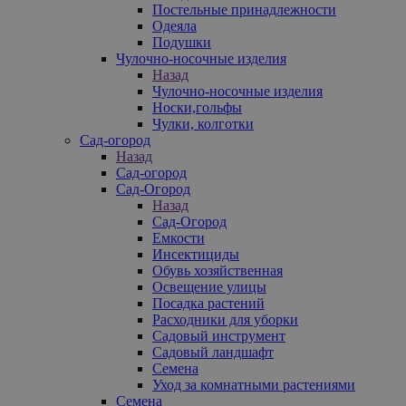
Постельные принадлежности
Одеяла
Подушки
Чулочно-носочные изделия
Назад
Чулочно-носочные изделия
Носки,гольфы
Чулки, колготки
Сад-огород
Назад
Сад-огород
Сад-Огород
Назад
Сад-Огород
Емкости
Инсектициды
Обувь хозяйственная
Освещение улицы
Посадка растений
Расходники для уборки
Садовый инструмент
Садовый ландшафт
Семена
Уход за комнатными растениями
Семена