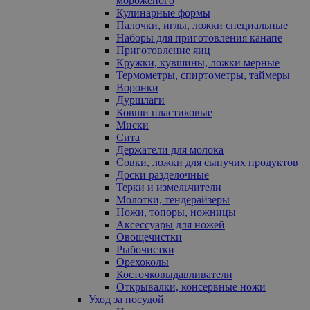
мороженого
Кулинарные формы
Палочки, иглы, ложки специальные
Наборы для приготовления канапе
Приготовление яиц
Кружки, кувшины, ложки мерные
Термометры, спиртометры, таймеры
Воронки
Дуршлаги
Ковши пластиковые
Миски
Сита
Держатели для молока
Совки, ложки для сыпучих продуктов
Доски разделочные
Терки и измельчители
Молотки, тендерайзеры
Ножи, топоры, ножницы
Аксессуары для ножей
Овощечистки
Рыбочистки
Орехоколы
Косточковыдавливатели
Открывалки, консервные ножи
Уход за посудой