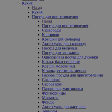
Кухня
Назад
Кухня
Посуда для приготовления
Назад
Посуда для приготовления
Сковороды
Кастрюли
Крышки для сковород
Аксессуары для сковород
Посуда для выпечки
Посуда для запекания
Одноразовая посуда для духовки
Котлы, баки столовые
Ковши, молочники
Казаны, утятницы металл
Наборы посуды для приготовления
Соковарки
Скороварки
Пароварки, мантоварки
Фритюрницы
Мармиты
Фондю
Аксессуары для кастрюль
Термосы