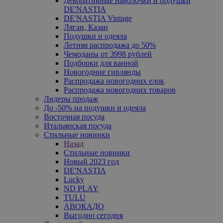
Декоративные наволочки и подушки
DE'NASTIA
DE'NASTIA Vintage
Ляган, Казан
Подушки и одеяла
Летняя распродажа до 50%
Чемоданы от 3998 рублей
Подборки для ванной
Новогодние гирлянды
Распродажа новогодних елок
Распродажа новогодних товаров
Лидеры продаж
До -50% на подушки и одеяла
Восточная посуда
Итальянская посуда
Стильные новинки
Назад
Стильные новинки
Новый 2023 год
DE'NASTIA
Lucky
ND PLAY
TULU
АВОКАДО
Выгодно сегодня