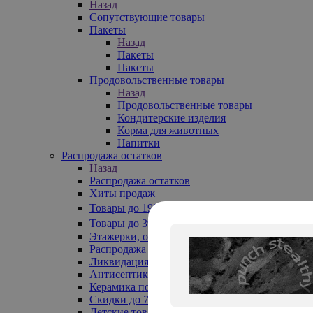
Назад
Сопутствующие товары
Пакеты
Назад
Пакеты
Пакеты
Продовольственные товары
Назад
Продовольственные товары
Кондитерские изделия
Корма для животных
Напитки
Распродажа остатков
Назад
Распродажа остатков
Хиты продаж
Товары до 199₽
Товары до 399₽
Этажерки, обувницы
Распродажа текстиля до -50%
Ликвидация до -70%
Антисептики
Керамика по 129 руб
Скидки до 70%
Детские товары