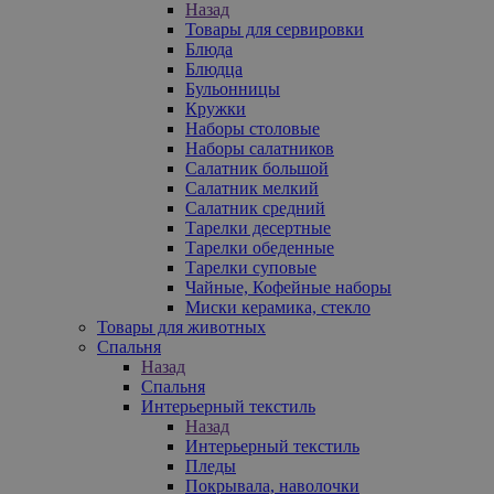
Назад
Товары для сервировки
Блюда
Блюдца
Бульонницы
Кружки
Наборы столовые
Наборы салатников
Салатник большой
Салатник мелкий
Салатник средний
Тарелки десертные
Тарелки обеденные
Тарелки суповые
Чайные, Кофейные наборы
Миски керамика, стекло
Товары для животных
Спальня
Назад
Спальня
Интерьерный текстиль
Назад
Интерьерный текстиль
Пледы
Покрывала, наволочки