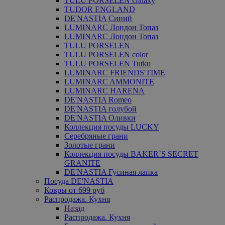
TULU PORSELEN Galaxy
TUDOR ENGLAND
DE'NASTIA Синий
LUMINARC Лондон Топаз
LUMINARC Лондон Топаз
TULU PORSELEN
TULU PORSELEN color
TULU PORSELEN Tutku
LUMINARC FRIENDS'TIME
LUMINARC AMMONITE
LUMINARC HARENA
DE'NASTIA Romeo
DE'NASTIA голубой
DE'NASTIA Оливки
Коллекция посуды LUCKY
Серебряные грани
Золотые грани
Коллекция посуды BAKER`S SECRET
GRANITE
DE'NASTIA Гусиная лапка
Посуда DE'NASTIA
Ковры от 699 руб
Распродажа. Кухня
Назад
Распродажа. Кухня