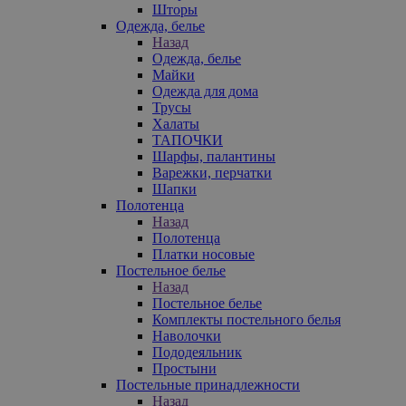
Шторы
Одежда, белье
Назад
Одежда, белье
Майки
Одежда для дома
Трусы
Халаты
ТАПОЧКИ
Шарфы, палантины
Варежки, перчатки
Шапки
Полотенца
Назад
Полотенца
Платки носовые
Постельное белье
Назад
Постельное белье
Комплекты постельного белья
Наволочки
Пододеяльник
Простыни
Постельные принадлежности
Назад