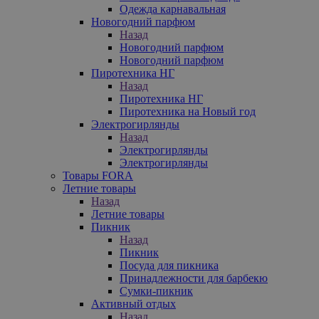
Одежда карнавальная
Новогодний парфюм
Назад
Новогодний парфюм
Новогодний парфюм
Пиротехника НГ
Назад
Пиротехника НГ
Пиротехника на Новый год
Электрогирлянды
Назад
Электрогирлянды
Электрогирлянды
Товары FORA
Летние товары
Назад
Летние товары
Пикник
Назад
Пикник
Посуда для пикника
Принадлежности для барбекю
Сумки-пикник
Активный отдых
Назад