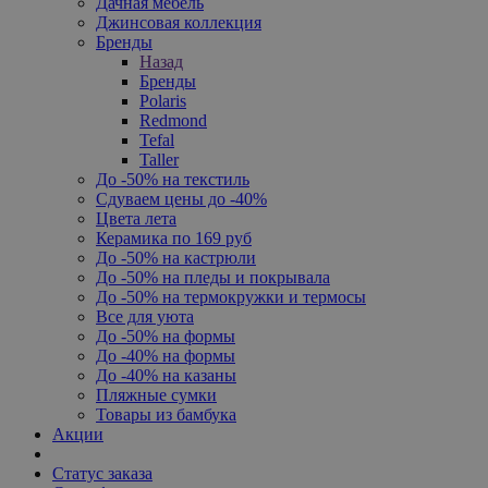
Дачная мебель
Джинсовая коллекция
Бренды
Назад
Бренды
Polaris
Redmond
Tefal
Taller
До -50% на текстиль
Сдуваем цены до -40%
Цвета лета
Керамика по 169 руб
До -50% на кастрюли
До -50% на пледы и покрывала
До -50% на термокружки и термосы
Все для уюта
До -50% на формы
До -40% на формы
До -40% на казаны
Пляжные сумки
Товары из бамбука
Акции
Статус заказа