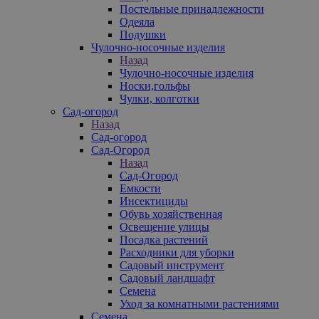
Постельные принадлежности
Одеяла
Подушки
Чулочно-носочные изделия
Назад
Чулочно-носочные изделия
Носки,гольфы
Чулки, колготки
Сад-огород
Назад
Сад-огород
Сад-Огород
Назад
Сад-Огород
Емкости
Инсектициды
Обувь хозяйственная
Освещение улицы
Посадка растений
Расходники для уборки
Садовый инструмент
Садовый ландшафт
Семена
Уход за комнатными растениями
Семена