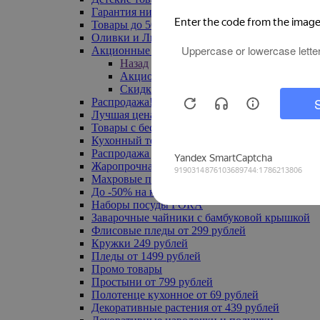
Гарантия низкой цены
Товары до 500 руб
Оливки и Лимоны
Акционные товары
Назад
Акционные товары
Скидка 20% по промокоду
Распродажа! Ульяновск до -70%
Лучшая цена
Товары с бесплатной доставкой
Кухонный текстиль
Распродажа до -50%
Жаропрочная посуда
Махровые полотенца
До -50% на ковры
Наборы посуды FORA
Заварочные чайники с бамбуковой крышкой
Флисовые пледы от 299 рублей
Кружки 249 рублей
Пледы от 1499 рублей
Промо товары
Простыни от 799 рублей
Полотенце кухонное от 69 рублей
Декоративные растения от 439 рублей