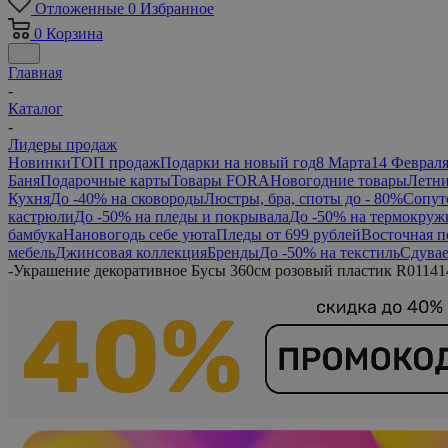
Отложенные
0
Избранное
0
Корзина
Главная
-
Каталог
-
Лидеры продаж
Новинки
ТОП продаж
Подарки на новый год
8 Марта
14 Феврал
Баня
Подарочные карты
Товары FORA
Новогодние товары
Летни
Кухня
До -40% на сковороды
Люстры, бра, споты до - 80%
Сопут
кастрюли
До -50% на пледы и покрывала
До -50% на термокруж
бамбука
Нановогодь себе уюта
Пледы от 699 рублей
Восточная п
мебель
Джинсовая коллекция
Бренды
До -50% на текстиль
Сдувае
-
Украшение декоративное Бусы 360см розовый пластик R0114