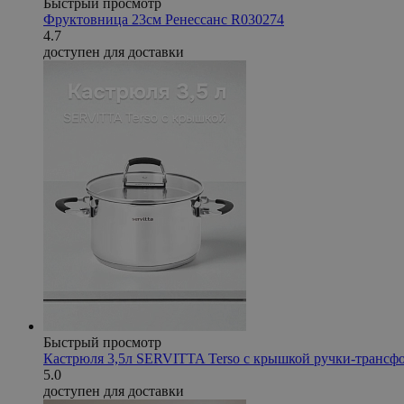
Быстрый просмотр
Фруктовница 23см Ренессанс R030274
4.7
доступен для доставки
Быстрый просмотр
Кастрюля 3,5л SERVITTA Terso с крышкой ручки-трансфо
5.0
доступен для доставки