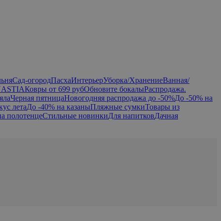
льня
Сад-огород
Пасха
Интерьер
Уборка/Хранение
Ванная/
NASTIA
Ковры от 699 руб
Обновите бокалы
Распродажа.
яла
Черная пятница
Новогодняя распродажа до -50%
До -50% на
кус лета
До -40% на казаны
Пляжные сумки
Товары из
на полотенце
Стильные новинки
Для напитков
Дачная