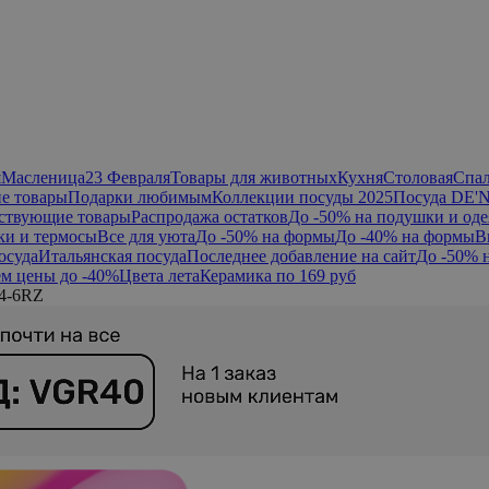
я
Масленица
23 Февраля
Товары для животных
Кухня
Столовая
Спа
е товары
Подарки любимым
Коллекции посуды 2025
Посуда DE'
ствующие товары
Распродажа остатков
До -50% на подушки и оде
ки и термосы
Все для уюта
До -50% на формы
До -40% на формы
В
осуда
Итальянская посуда
Последнее добавление на сайт
До -50% 
м цены до -40%
Цвета лета
Керамика по 169 руб
14-6RZ