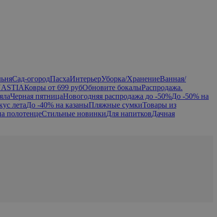
льня
Сад-огород
Пасха
Интерьер
Уборка/Хранение
Ванная/
NASTIA
Ковры от 699 руб
Обновите бокалы
Распродажа.
яла
Черная пятница
Новогодняя распродажа до -50%
До -50% на
кус лета
До -40% на казаны
Пляжные сумки
Товары из
на полотенце
Стильные новинки
Для напитков
Дачная