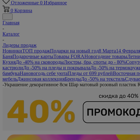
Отложенные
0
Избранное
0
Корзина
Главная
-
Каталог
-
Лидеры продаж
Новинки
ТОП продаж
Подарки на новый год
8 Марта
14 Феврал
Баня
Подарочные карты
Товары FORA
Новогодние товары
Летни
Кухня
До -40% на сковороды
Люстры, бра, споты до - 80%
Сопут
кастрюли
До -50% на пледы и покрывала
До -50% на термокруж
бамбука
Нановогодь себе уюта
Пледы от 699 рублей
Восточная п
мебель
Джинсовая коллекция
Бренды
До -50% на текстиль
Сдувае
-
Украшение декоративное 8см Шар матовый розовый пластик 