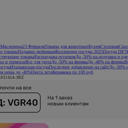
я
Масленица
23 Февраля
Товары для животных
Кухня
Столовая
Спа
е товары
Подарки любимым
Коллекции посуды 2025
Посуда DE'
ствующие товары
Распродажа остатков
До -50% на подушки и оде
ки и термосы
Все для уюта
До -50% на формы
До -40% на формы
В
осуда
Итальянская посуда
Последнее добавление на сайт
До -50% 
м цены до -40%
Цвета лета
Керамика по 169 руб
R011414-3RZ