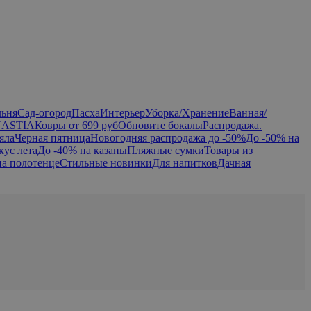
льня
Сад-огород
Пасха
Интерьер
Уборка/Хранение
Ванная/
NASTIA
Ковры от 699 руб
Обновите бокалы
Распродажа.
яла
Черная пятница
Новогодняя распродажа до -50%
До -50% на
кус лета
До -40% на казаны
Пляжные сумки
Товары из
на полотенце
Стильные новинки
Для напитков
Дачная