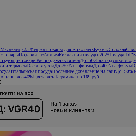
я
Масленица
23 Февраля
Товары для животных
Кухня
Столовая
Спа
е товары
Подарки любимым
Коллекции посуды 2025
Посуда DE'
ствующие товары
Распродажа остатков
До -50% на подушки и оде
ки и термосы
Все для уюта
До -50% на формы
До -40% на формы
В
осуда
Итальянская посуда
Последнее добавление на сайт
До -50% 
м цены до -40%
Цвета лета
Керамика по 169 руб
Z