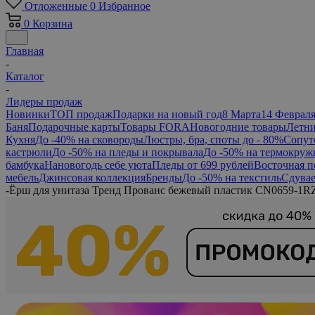
Отложенные
0
Избранное
0
Корзина
Главная
-
Каталог
-
Лидеры продаж
Новинки
ТОП продаж
Подарки на новый год
8 Марта
14 Феврал
Баня
Подарочные карты
Товары FORA
Новогодние товары
Летни
Кухня
До -40% на сковороды
Люстры, бра, споты до - 80%
Сопут
кастрюли
До -50% на пледы и покрывала
До -50% на термокруж
бамбука
Нановогодь себе уюта
Пледы от 699 рублей
Восточная п
мебель
Джинсовая коллекция
Бренды
До -50% на текстиль
Сдувае
-
Ёрш для унитаза Тренд Прованс бежевый пластик CN0659-1R