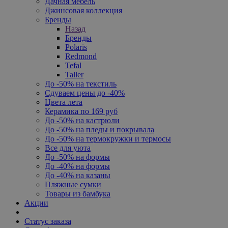
Дачная мебель
Джинсовая коллекция
Бренды
Назад
Бренды
Polaris
Redmond
Tefal
Taller
До -50% на текстиль
Сдуваем цены до -40%
Цвета лета
Керамика по 169 руб
До -50% на кастрюли
До -50% на пледы и покрывала
До -50% на термокружки и термосы
Все для уюта
До -50% на формы
До -40% на формы
До -40% на казаны
Пляжные сумки
Товары из бамбука
Акции
Статус заказа