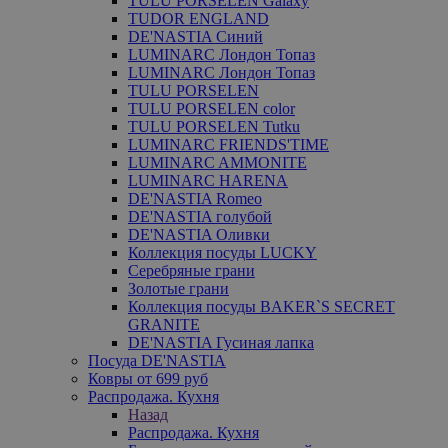
TULU PORSELEN Galaxy
TUDOR ENGLAND
DE'NASTIA Синий
LUMINARC Лондон Топаз
LUMINARC Лондон Топаз
TULU PORSELEN
TULU PORSELEN color
TULU PORSELEN Tutku
LUMINARC FRIENDS'TIME
LUMINARC AMMONITE
LUMINARC HARENA
DE'NASTIA Romeo
DE'NASTIA голубой
DE'NASTIA Оливки
Коллекция посуды LUCKY
Серебряные грани
Золотые грани
Коллекция посуды BAKER`S SECRET
GRANITE
DE'NASTIA Гусиная лапка
Посуда DE'NASTIA
Ковры от 699 руб
Распродажа. Кухня
Назад
Распродажа. Кухня