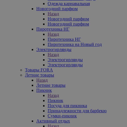
Одежда карнавальная
Новогодний парфюм
Назад
Новогодний парфюм
Новогодний парфюм
Пиротехника НГ
Назад
Пиротехника НГ
Пиротехника на Новый год
Электрогирлянды
Назад
Электрогирлянды
Электрогирлянды
Товары FORA
Летние товары
Назад
Летние товары
Пикник
Назад
Пикник
Посуда для пикника
Принадлежности для барбекю
Сумки-пикник
Активный отдых
Назад