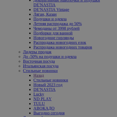
Декоративные наволочки и подушки
DE'NASTIA
DE'NASTIA Vintage
Ляган, Казан
Подушки и одеяла
Летняя распродажа до 50%
Чемоданы от 3998 рублей
Подборки для ванной
Новогодние гирлянды
Распродажа новогодних елок
Распродажа новогодних товаров
Лидеры продаж
До -50% на подушки и одеяла
Восточная посуда
Итальянская посуда
Стильные новинки
Назад
Стильные новинки
Новый 2023 год
DE'NASTIA
Lucky
ND PLAY
TULU
АВОКАДО
Выгодно сегодня