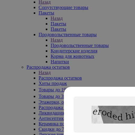
Назад
Сопутствующие товары
Пакеты
Назад
Пакеты
Пакеты
Продовольственные товары
Назад
Продовольственные товары
Кондитерские изделия
Корма для животных
Напитки
Распродажа остатков
Назад
Распродажа остатков
Хиты продаж
Товары до 199₽
Товары до 399₽
Этажерки, обувницы
Распродажа текстиля до -50%
Ликвидация до -70%
Антисептики
Керамика по 129 руб
Скидки до 70%
Детские товары