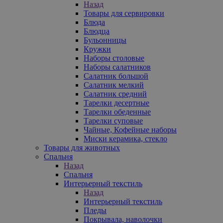
Назад
Товары для сервировки
Блюда
Блюдца
Бульонницы
Кружки
Наборы столовые
Наборы салатников
Салатник большой
Салатник мелкий
Салатник средний
Тарелки десертные
Тарелки обеденные
Тарелки суповые
Чайные, Кофейные наборы
Миски керамика, стекло
Товары для животных
Спальня
Назад
Спальня
Интерьерный текстиль
Назад
Интерьерный текстиль
Пледы
Покрывала, наволочки