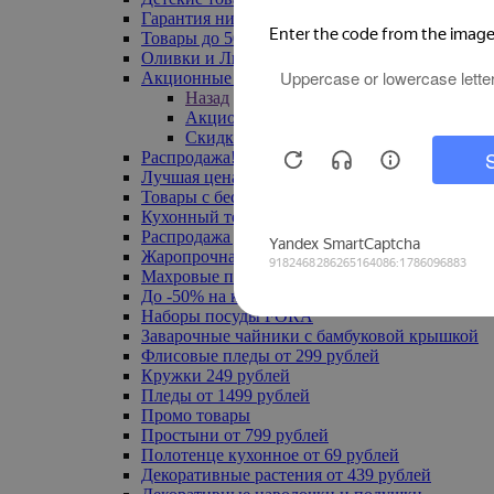
Гарантия низкой цены
Товары до 500 руб
Оливки и Лимоны
Акционные товары
Назад
Акционные товары
Скидка 20% по промокоду
Распродажа! Ульяновск до -70%
Лучшая цена
Товары с бесплатной доставкой
Кухонный текстиль
Распродажа до -50%
Жаропрочная посуда
Махровые полотенца
До -50% на ковры
Наборы посуды FORA
Заварочные чайники с бамбуковой крышкой
Флисовые пледы от 299 рублей
Кружки 249 рублей
Пледы от 1499 рублей
Промо товары
Простыни от 799 рублей
Полотенце кухонное от 69 рублей
Декоративные растения от 439 рублей