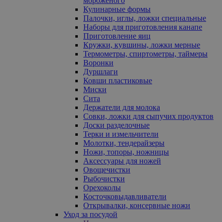
мороженого
Кулинарные формы
Палочки, иглы, ложки специальные
Наборы для приготовления канапе
Приготовление яиц
Кружки, кувшины, ложки мерные
Термометры, спиртометры, таймеры
Воронки
Дуршлаги
Ковши пластиковые
Миски
Сита
Держатели для молока
Совки, ложки для сыпучих продуктов
Доски разделочные
Терки и измельчители
Молотки, тендерайзеры
Ножи, топоры, ножницы
Аксессуары для ножей
Овощечистки
Рыбочистки
Орехоколы
Косточковыдавливатели
Открывалки, консервные ножи
Уход за посудой