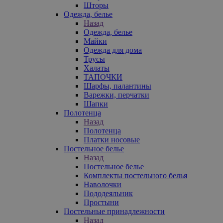
Шторы
Одежда, белье
Назад
Одежда, белье
Майки
Одежда для дома
Трусы
Халаты
ТАПОЧКИ
Шарфы, палантины
Варежки, перчатки
Шапки
Полотенца
Назад
Полотенца
Платки носовые
Постельное белье
Назад
Постельное белье
Комплекты постельного белья
Наволочки
Пододеяльник
Простыни
Постельные принадлежности
Назад