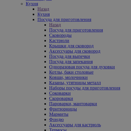
Кухня
Назад
Кухня
Посуда для приготовления
Назад
Посуда для приготовления
Сковороды
Кастрюли
Крышки для сковород
Аксессуары для сковород
Посуда для выпечки
Посуда для запекания
Одноразовая посуда для духовки
Котлы, баки столовые
Ковши, молочники
Казаны, утятницы металл
Наборы посуды для приготовления
Соковарки
Скороварки
Пароварки, мантоварки
Фритюрницы
Мармиты
Фондю
Аксессуары для кастрюль
Термосы