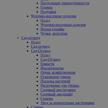
Постельные принадлежности
Одеяла
Подушки
Чулочно-носочные изделия
Назад
Чулочно-носочные изделия
Носки,гольфы
Чулки, колготки
Сад-огород
Назад
Сад-огород
Сад-Огород
Назад
Сад-Огород
Емкости
Инсектициды
Обувь хозяйственная
Освещение улицы
Посадка растений
Расходники для уборки
Садовый инструмент
Садовый ландшафт
Семена
Уход за комнатными растениями
Семена