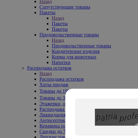
Назад
Сопутствующие товары
Пакеты
Назад
Пакеты
Пакеты
Продовольственные товары
Назад
Продовольственные товары
Кондитерские изделия
Корма для животных
Напитки
Распродажа остатков
Назад
Распродажа остатков
Хиты продаж
Товары до 199₽
Товары до 399₽
Этажерки, обувницы
Распродажа текстиля до -50%
Ликвидация до -70%
Антисептики
Керамика по 129 руб
Скидки до 70%
Детские товары