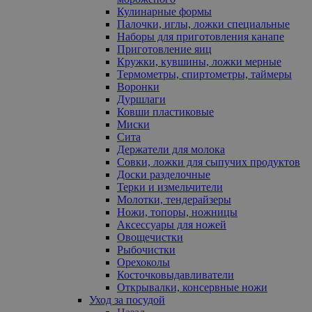
Кулинарные формы
Палочки, иглы, ложки специальные
Наборы для приготовления канапе
Приготовление яиц
Кружки, кувшины, ложки мерные
Термометры, спиртометры, таймеры
Воронки
Дуршлаги
Ковши пластиковые
Миски
Сита
Держатели для молока
Совки, ложки для сыпучих продуктов
Доски разделочные
Терки и измельчители
Молотки, тендерайзеры
Ножи, топоры, ножницы
Аксессуары для ножей
Овощечистки
Рыбочистки
Орехоколы
Косточковыдавливатели
Открывалки, консервные ножи
Уход за посудой