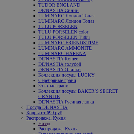
TUDOR ENGLAND
DE'NASTIA Синий
LUMINARC Лондон Топаз
LUMINARC Лондон Топаз
TULU PORSELEN
TULU PORSELEN color
TULU PORSELEN Tutku
LUMINARC FRIENDS'TIME
LUMINARC AMMONITE
LUMINARC HARENA
DE'NASTIA Romeo
DE'NASTIA голубой
DE'NASTIA Оливки
Коллекция посуды LUCKY
Серебряные грани
Золотые грани
Коллекция посуды BAKER`S SECRET
GRANITE
DE'NASTIA Гусиная лапка
Посуда DE'NASTIA
Ковры от 699 руб
Распродажа. Кухня
Назад
Распродажа. Кухня