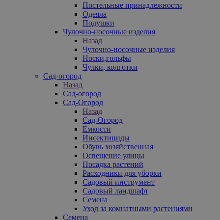
Постельные принадлежности
Одеяла
Подушки
Чулочно-носочные изделия
Назад
Чулочно-носочные изделия
Носки,гольфы
Чулки, колготки
Сад-огород
Назад
Сад-огород
Сад-Огород
Назад
Сад-Огород
Емкости
Инсектициды
Обувь хозяйственная
Освещение улицы
Посадка растений
Расходники для уборки
Садовый инструмент
Садовый ландшафт
Семена
Уход за комнатными растениями
Семена