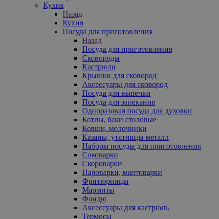
Кухня
Назад
Кухня
Посуда для приготовления
Назад
Посуда для приготовления
Сковороды
Кастрюли
Крышки для сковород
Аксессуары для сковород
Посуда для выпечки
Посуда для запекания
Одноразовая посуда для духовки
Котлы, баки столовые
Ковши, молочники
Казаны, утятницы металл
Наборы посуды для приготовления
Соковарки
Скороварки
Пароварки, мантоварки
Фритюрницы
Мармиты
Фондю
Аксессуары для кастрюль
Термосы