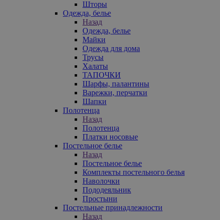
Шторы
Одежда, белье
Назад
Одежда, белье
Майки
Одежда для дома
Трусы
Халаты
ТАПОЧКИ
Шарфы, палантины
Варежки, перчатки
Шапки
Полотенца
Назад
Полотенца
Платки носовые
Постельное белье
Назад
Постельное белье
Комплекты постельного белья
Наволочки
Пододеяльник
Простыни
Постельные принадлежности
Назад