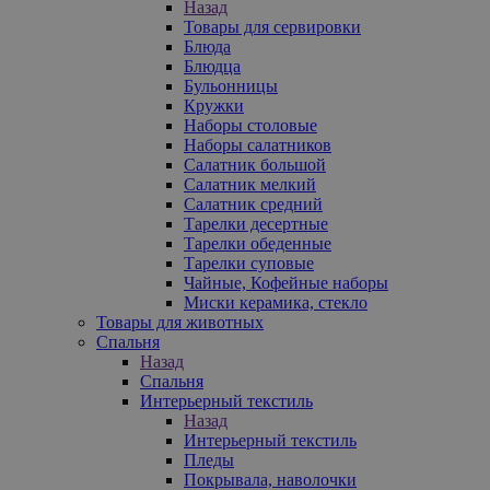
Назад
Товары для сервировки
Блюда
Блюдца
Бульонницы
Кружки
Наборы столовые
Наборы салатников
Салатник большой
Салатник мелкий
Салатник средний
Тарелки десертные
Тарелки обеденные
Тарелки суповые
Чайные, Кофейные наборы
Миски керамика, стекло
Товары для животных
Спальня
Назад
Спальня
Интерьерный текстиль
Назад
Интерьерный текстиль
Пледы
Покрывала, наволочки