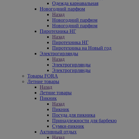
Одежда карнавальная
Новогодний парфюм
Назад
Новогодний парфюм
Новогодний парфюм
Пиротехника НГ
Назад
Пиротехника НГ
Пиротехника на Новый год
Электрогирлянды
Назад
Электрогирлянды
Электрогирлянды
Товары FORA
Летние товары
Назад
Летние товары
Пикник
Назад
Пикник
Посуда для пикника
Принадлежности для барбекю
Сумки-пикник
Активный отдых
Назад