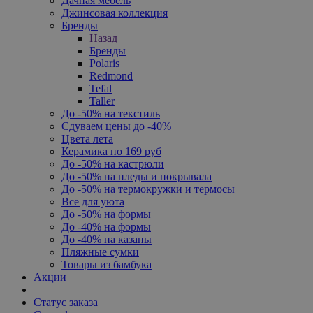
Дачная мебель
Джинсовая коллекция
Бренды
Назад
Бренды
Polaris
Redmond
Tefal
Taller
До -50% на текстиль
Сдуваем цены до -40%
Цвета лета
Керамика по 169 руб
До -50% на кастрюли
До -50% на пледы и покрывала
До -50% на термокружки и термосы
Все для уюта
До -50% на формы
До -40% на формы
До -40% на казаны
Пляжные сумки
Товары из бамбука
Акции
Статус заказа