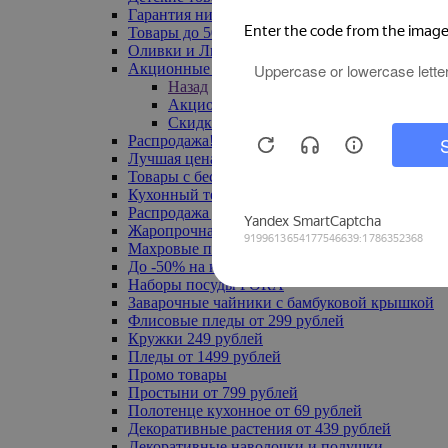
Гарантия низкой цены
Товары до 500 руб
Оливки и Лимоны
Акционные товары
Назад
Акционные товары
Скидка 20% по промокоду
Распродажа! Ульяновск до -70%
Лучшая цена
Товары с бесплатной доставкой
Кухонный текстиль
Распродажа до -50%
Жаропрочная посуда
Махровые полотенца
До -50% на ковры
Наборы посуды FORA
Заварочные чайники с бамбуковой крышкой
Флисовые пледы от 299 рублей
Кружки 249 рублей
Пледы от 1499 рублей
Промо товары
Простыни от 799 рублей
Полотенце кухонное от 69 рублей
Декоративные растения от 439 рублей
Декоративные наволочки и подушки