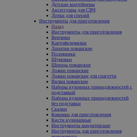
Детские контейнеры
Аксессуары для СВЧ
Лотки для специй
Инструменты для приготовления
Назад
Инструменты для приготовления
Венчики
Картофелемялки
Лопатки поварские
Половники
Шумовки
Щипцы поварские
Ложки поварские
Ложки поварские для спагетти
Вилки поварские
Наборы кухонных принадлежностей с
подставкой
Наборы кухонных принадлежностей
без подставки
Скалки
Коврики для приготовления
Кисти кулинарные
Инструменты кондитерские
Инструменты для приготовления
мороженого