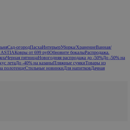
льня
Сад-огород
Пасха
Интерьер
Уборка/Хранение
Ванная/
NASTIA
Ковры от 699 руб
Обновите бокалы
Распродажа.
яла
Черная пятница
Новогодняя распродажа до -50%
До -50% на
кус лета
До -40% на казаны
Пляжные сумки
Товары из
на полотенце
Стильные новинки
Для напитков
Дачная