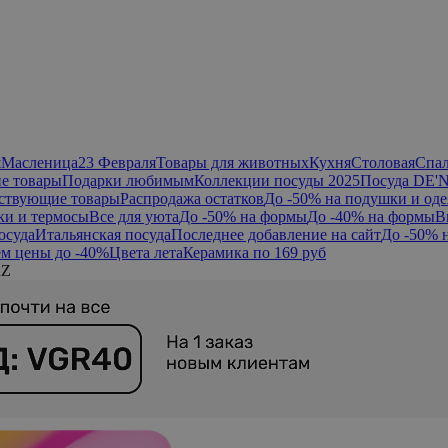
я
Масленица
23 Февраля
Товары для животных
Кухня
Столовая
Спа
е товары
Подарки любимым
Коллекции посуды 2025
Посуда DE'
ствующие товары
Распродажа остатков
До -50% на подушки и оде
ки и термосы
Все для уюта
До -50% на формы
До -40% на формы
В
осуда
Итальянская посуда
Последнее добавление на сайт
До -50% 
м цены до -40%
Цвета лета
Керамика по 169 руб
RZ