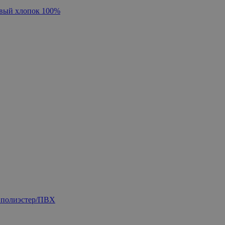
овый хлопок 100%
 полиэстер/ПВХ