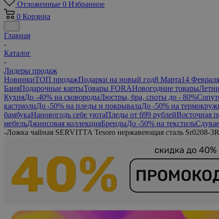
Отложенные
0
Избранное
0
Корзина
Главная
-
Каталог
-
Лидеры продаж
Новинки
ТОП продаж
Подарки на новый год
8 Марта
14 Феврал
Баня
Подарочные карты
Товары FORA
Новогодние товары
Летни
Кухня
До -40% на сковороды
Люстры, бра, споты до - 80%
Сопут
кастрюли
До -50% на пледы и покрывала
До -50% на термокруж
бамбука
Нановогодь себе уюта
Пледы от 699 рублей
Восточная п
мебель
Джинсовая коллекция
Бренды
До -50% на текстиль
Сдувае
-
Ложка чайная SERVITTA Tesoro нержавеющая сталь Sr0208-3