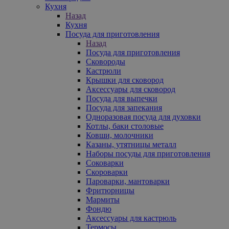
Кухня
Назад
Кухня
Посуда для приготовления
Назад
Посуда для приготовления
Сковороды
Кастрюли
Крышки для сковород
Аксессуары для сковород
Посуда для выпечки
Посуда для запекания
Одноразовая посуда для духовки
Котлы, баки столовые
Ковши, молочники
Казаны, утятницы металл
Наборы посуды для приготовления
Соковарки
Скороварки
Пароварки, мантоварки
Фритюрницы
Мармиты
Фондю
Аксессуары для кастрюль
Термосы