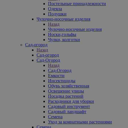
Постельные принадлежности
Одеяла
Подушки
Чулочно-носочные изделия
Назад
Чулочно-носочные изделия
Носки,гольфы
Чулки, колготки
Сад-огород
Назад
Сад-огород
Сад-Огород
Назад
Сад-Огород
Емкости
Инсектициды
Обувь хозяйственная
Освещение улицы
Посадка растений
Расходники для уборки
Садовый инструмент
Садовый ландшафт
Семена
Уход за комнатными растениями
Семена