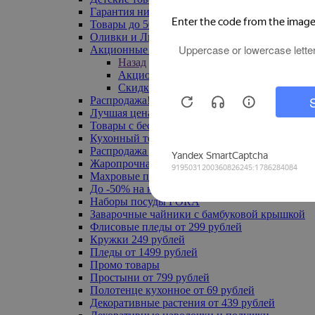
Гарантия низкой цены
Товары до 500 руб
Оливки и Лимоны
Акционные товары
Назад
Акционные товары
Скидка 20% по промокоду
Распродажа! Ульяновск до -70%
Лучшая цена
Товары с бесплатной доставкой
Кухонный текстиль
Распродажа до -50%
Жаропрочная посуда
Махровые полотенца
До -50% на ковры
Наборы посуды FORA
Заварочные чайники с бамбуковой крышкой
Флисовые пледы от 299 рублей
Кружки 249 рублей
Пледы от 1499 рублей
Промо товары
Простыни от 799 рублей
Полотенце кухонное от 69 рублей
Декоративные растения от 439 рублей