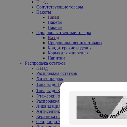
Назад
Сопутствующие товары
Пакеты
Назад
Пакеты
Пакеты
Продовольственные товары
Назад
Продовольственные товары
Кондитерские изделия
Корма для животных
Напитки
Распродажа остатков
Назад
Распродажа остатков
Хиты продаж
Товары до 199₽
Товары до 399₽
Этажерки, обувницы
Распродажа текстиля до -50%
Ликвидация до -70%
Антисептики
Керамика по 129 руб
Скидки до 70%
Детские товары