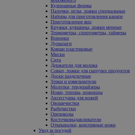
мороженого
Кулинарные формы
Палочки, иглы, ложки специальные
Наборы для приготовления канапе
Приготовление яиц
Кружки, кувшины, ложки мерные
Термометры, спиртометры, таймеры
Воронки
Дуршлаги
Ковши пластиковые
Миски
Сита
Держатели для молока
Совки, ложки для сыпучих продуктов
Доски разделочные
Терки и измельчители
Молотки, тендерайзеры
Ножи, топоры, ножницы
Аксессуары для ножей
Овощечистки
Рыбочистки
Орехоколы
Косточковыдавливатели
Открывалки, консервные ножи
Уход за посудой