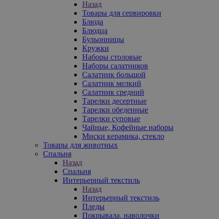
Назад
Товары для сервировки
Блюда
Блюдца
Бульонницы
Кружки
Наборы столовые
Наборы салатников
Салатник большой
Салатник мелкий
Салатник средний
Тарелки десертные
Тарелки обеденные
Тарелки суповые
Чайные, Кофейные наборы
Миски керамика, стекло
Товары для животных
Спальня
Назад
Спальня
Интерьерный текстиль
Назад
Интерьерный текстиль
Пледы
Покрывала, наволочки