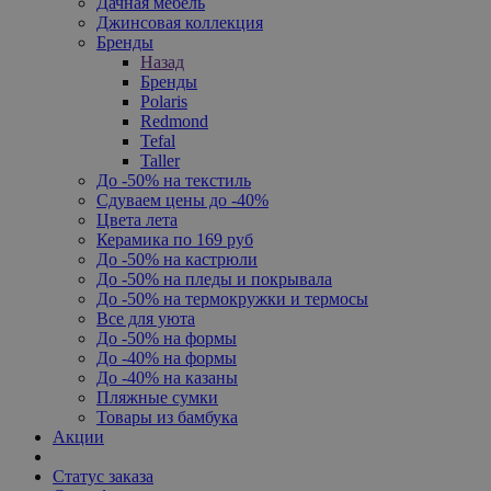
Дачная мебель
Джинсовая коллекция
Бренды
Назад
Бренды
Polaris
Redmond
Tefal
Taller
До -50% на текстиль
Сдуваем цены до -40%
Цвета лета
Керамика по 169 руб
До -50% на кастрюли
До -50% на пледы и покрывала
До -50% на термокружки и термосы
Все для уюта
До -50% на формы
До -40% на формы
До -40% на казаны
Пляжные сумки
Товары из бамбука
Акции
Статус заказа