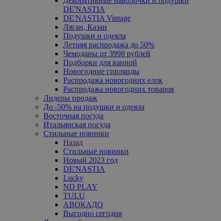
Декоративные наволочки и подушки
DE'NASTIA
DE'NASTIA Vintage
Ляган, Казан
Подушки и одеяла
Летняя распродажа до 50%
Чемоданы от 3998 рублей
Подборки для ванной
Новогодние гирлянды
Распродажа новогодних елок
Распродажа новогодних товаров
Лидеры продаж
До -50% на подушки и одеяла
Восточная посуда
Итальянская посуда
Стильные новинки
Назад
Стильные новинки
Новый 2023 год
DE'NASTIA
Lucky
ND PLAY
TULU
АВОКАДО
Выгодно сегодня