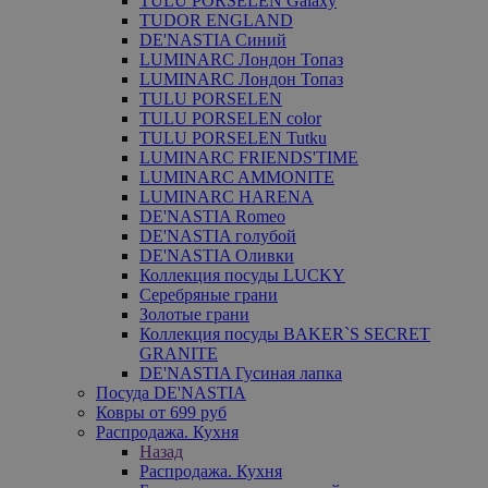
TULU PORSELEN Galaxy
TUDOR ENGLAND
DE'NASTIA Синий
LUMINARC Лондон Топаз
LUMINARC Лондон Топаз
TULU PORSELEN
TULU PORSELEN color
TULU PORSELEN Tutku
LUMINARC FRIENDS'TIME
LUMINARC AMMONITE
LUMINARC HARENA
DE'NASTIA Romeo
DE'NASTIA голубой
DE'NASTIA Оливки
Коллекция посуды LUCKY
Серебряные грани
Золотые грани
Коллекция посуды BAKER`S SECRET
GRANITE
DE'NASTIA Гусиная лапка
Посуда DE'NASTIA
Ковры от 699 руб
Распродажа. Кухня
Назад
Распродажа. Кухня