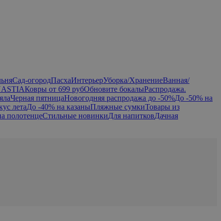
льня
Сад-огород
Пасха
Интерьер
Уборка/Хранение
Ванная/
NASTIA
Ковры от 699 руб
Обновите бокалы
Распродажа.
яла
Черная пятница
Новогодняя распродажа до -50%
До -50% на
кус лета
До -40% на казаны
Пляжные сумки
Товары из
на полотенце
Стильные новинки
Для напитков
Дачная