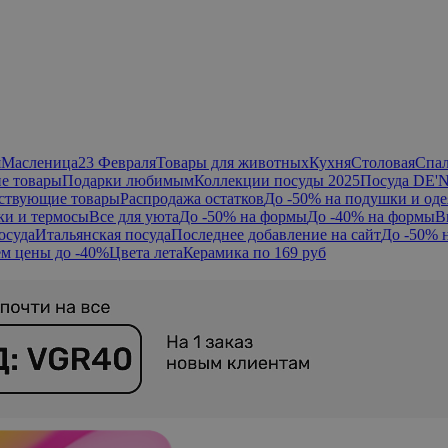
я
Масленица
23 Февраля
Товары для животных
Кухня
Столовая
Спа
е товары
Подарки любимым
Коллекции посуды 2025
Посуда DE'
ствующие товары
Распродажа остатков
До -50% на подушки и оде
ки и термосы
Все для уюта
До -50% на формы
До -40% на формы
В
осуда
Итальянская посуда
Последнее добавление на сайт
До -50% 
м цены до -40%
Цвета лета
Керамика по 169 руб