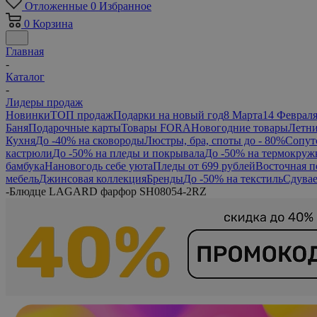
Отложенные
0
Избранное
0
Корзина
Главная
-
Каталог
-
Лидеры продаж
Новинки
ТОП продаж
Подарки на новый год
8 Марта
14 Феврал
Баня
Подарочные карты
Товары FORA
Новогодние товары
Летни
Кухня
До -40% на сковороды
Люстры, бра, споты до - 80%
Сопут
кастрюли
До -50% на пледы и покрывала
До -50% на термокруж
бамбука
Нановогодь себе уюта
Пледы от 699 рублей
Восточная п
мебель
Джинсовая коллекция
Бренды
До -50% на текстиль
Сдувае
-
Блюдце LAGARD фарфор SH08054-2RZ