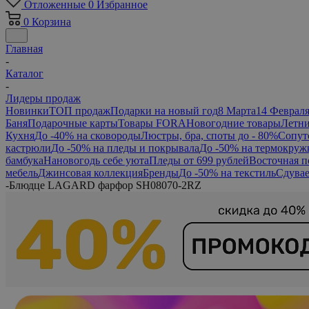
Отложенные
0
Избранное
0
Корзина
Главная
-
Каталог
-
Лидеры продаж
Новинки
ТОП продаж
Подарки на новый год
8 Марта
14 Феврал
Баня
Подарочные карты
Товары FORA
Новогодние товары
Летни
Кухня
До -40% на сковороды
Люстры, бра, споты до - 80%
Сопут
кастрюли
До -50% на пледы и покрывала
До -50% на термокруж
бамбука
Нановогодь себе уюта
Пледы от 699 рублей
Восточная п
мебель
Джинсовая коллекция
Бренды
До -50% на текстиль
Сдувае
-
Блюдце LAGARD фарфор SH08070-2RZ