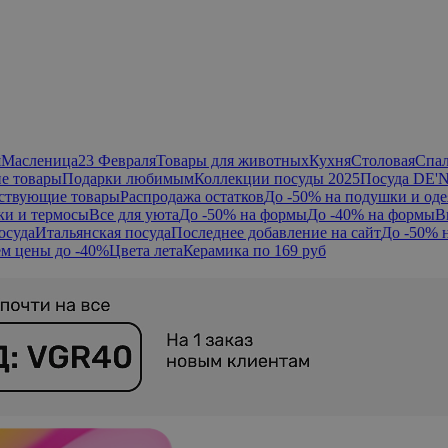
я
Масленица
23 Февраля
Товары для животных
Кухня
Столовая
Спа
е товары
Подарки любимым
Коллекции посуды 2025
Посуда DE'
ствующие товары
Распродажа остатков
До -50% на подушки и оде
ки и термосы
Все для уюта
До -50% на формы
До -40% на формы
В
осуда
Итальянская посуда
Последнее добавление на сайт
До -50% 
м цены до -40%
Цвета лета
Керамика по 169 руб