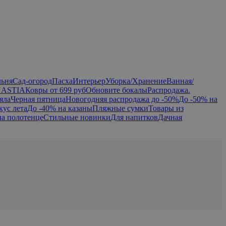
льня
Сад-огород
Пасха
Интерьер
Уборка/Хранение
Ванная/
NASTIA
Ковры от 699 руб
Обновите бокалы
Распродажа.
яла
Черная пятница
Новогодняя распродажа до -50%
До -50% на
кус лета
До -40% на казаны
Пляжные сумки
Товары из
на полотенце
Стильные новинки
Для напитков
Дачная