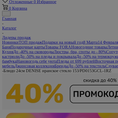
Отложенные
0
Избранное
0
Корзина
Главная
-
Каталог
-
Лидеры продаж
Новинки
ТОП продаж
Подарки на новый год
8 Марта
14 Феврал
Баня
Подарочные карты
Товары FORA
Новогодние товары
Летни
Кухня
До -40% на сковороды
Люстры, бра, споты до - 80%
Сопут
кастрюли
До -50% на пледы и покрывала
До -50% на термокруж
бамбука
Нановогодь себе уюта
Пледы от 699 рублей
Восточная п
мебель
Джинсовая коллекция
Бренды
До -50% на текстиль
Сдувае
-
Блюдо 24см DENISE иранское стекло 153/PD0153GCL-1RZ