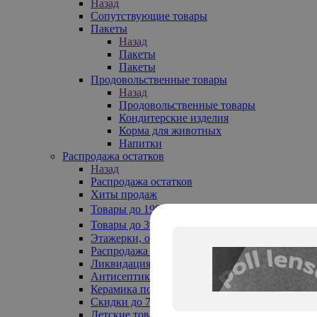
Назад
Сопутствующие товары
Пакеты
Назад
Пакеты
Пакеты
Продовольственные товары
Назад
Продовольственные товары
Кондитерские изделия
Корма для животных
Напитки
Распродажа остатков
Назад
Распродажа остатков
Хиты продаж
Товары до 199₽
Товары до 399₽
Этажерки, обувницы
Распродажа текстиля до -50%
Ликвидация до -70%
Антисептики
Керамика по 129 руб
Скидки до 70%
Детские товары