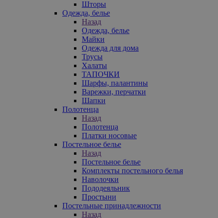
Шторы
Одежда, белье
Назад
Одежда, белье
Майки
Одежда для дома
Трусы
Халаты
ТАПОЧКИ
Шарфы, палантины
Варежки, перчатки
Шапки
Полотенца
Назад
Полотенца
Платки носовые
Постельное белье
Назад
Постельное белье
Комплекты постельного белья
Наволочки
Пододеяльник
Простыни
Постельные принадлежности
Назад