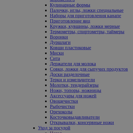
Кулинарные формы
Палочки, иглы, ложки специальные
Наборы для приготовления канапе
Приготовление яиц
Кружки, кувшины, ложки мерные
Термометры, спиртометры, таймеры
Воронки
Дуршлаги
Ковши пластиковые
Миски
Сита
Держатели для молока
Совки, ложки для сыпучих продуктов
Доски разделочные
Терки и измельчители
Молотки, тендерайзеры
Ножи, топоры, ножницы
Аксессуары для ножей
Овощечистки
Рыбочистки
Орехоколы
Косточковыдавливатели
Открывалки, консервные ножи
Уход за посудой