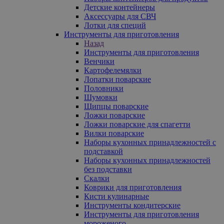
Детские контейнеры
Аксессуары для СВЧ
Лотки для специй
Инструменты для приготовления
Назад
Инструменты для приготовления
Венчики
Картофелемялки
Лопатки поварские
Половники
Шумовки
Щипцы поварские
Ложки поварские
Ложки поварские для спагетти
Вилки поварские
Наборы кухонных принадлежностей с
подставкой
Наборы кухонных принадлежностей
без подставки
Скалки
Коврики для приготовления
Кисти кулинарные
Инструменты кондитерские
Инструменты для приготовления
мороженого