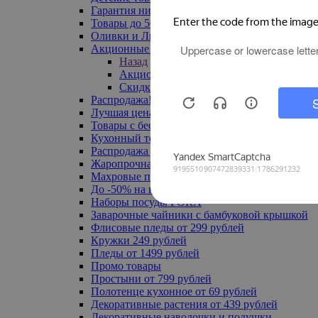
Гарантия низкой цены
Товары до 500 руб
Оливки и Лимоны
Акционные товары
Назад
Акционные товары
Скидка 20% по промокоду
Распродажа! Ульяновск до -70%
Лучшая цена
Товары с бесплатной доставкой
Кухонный текстиль
Распродажа до -50%
Жаропрочная посуда
Махровые полотенца
До -50% на ковры
Наборы посуды FORA
Заварочные чайники с бамбуковой крышкой
Флисовые пледы от 299 рублей
Кружки 249 рублей
Пледы от 1499 рублей
Промо товары
Простыни от 799 рублей
Полотенце кухонное от 69 рублей
Декоративные растения от 439 рублей
Декоративные наволочки и подушки