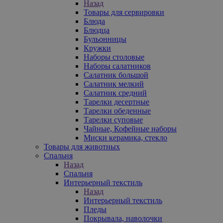
Назад
Товары для сервировки
Блюда
Блюдца
Бульонницы
Кружки
Наборы столовые
Наборы салатников
Салатник большой
Салатник мелкий
Салатник средний
Тарелки десертные
Тарелки обеденные
Тарелки суповые
Чайные, Кофейные наборы
Миски керамика, стекло
Товары для животных
Спальня
Назад
Спальня
Интерьерный текстиль
Назад
Интерьерный текстиль
Пледы
Покрывала, наволочки