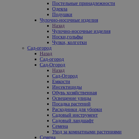
Постельные принадлежности
Одеяла
Подушки
Чулочно-носочные изделия
Назад
Чулочно-носочные изделия
Носки,гольфы
Чулки, колготки
Сад-огород
Назад
Сад-огород
Сад-Огород
Назад
Сад-Огород
Емкости
Инсектициды
Обувь хозяйственная
Освещение улицы
Посадка растений
Расходники для уборки
Садовый инструмент
Садовый ландшафт
Семена
Уход за комнатными растениями
Семена