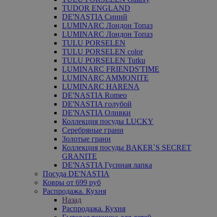
TUDOR ENGLAND
DE'NASTIA Синий
LUMINARC Лондон Топаз
LUMINARC Лондон Топаз
TULU PORSELEN
TULU PORSELEN color
TULU PORSELEN Tutku
LUMINARC FRIENDS'TIME
LUMINARC AMMONITE
LUMINARC HARENA
DE'NASTIA Romeo
DE'NASTIA голубой
DE'NASTIA Оливки
Коллекция посуды LUCKY
Серебряные грани
Золотые грани
Коллекция посуды BAKER`S SECRET
GRANITE
DE'NASTIA Гусиная лапка
Посуда DE'NASTIA
Ковры от 699 руб
Распродажа. Кухня
Назад
Распродажа. Кухня