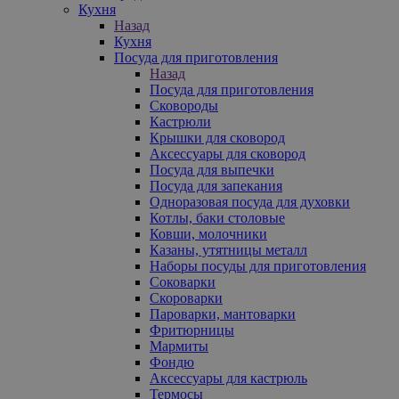
Кухня
Назад
Кухня
Посуда для приготовления
Назад
Посуда для приготовления
Сковороды
Кастрюли
Крышки для сковород
Аксессуары для сковород
Посуда для выпечки
Посуда для запекания
Одноразовая посуда для духовки
Котлы, баки столовые
Ковши, молочники
Казаны, утятницы металл
Наборы посуды для приготовления
Соковарки
Скороварки
Пароварки, мантоварки
Фритюрницы
Мармиты
Фондю
Аксессуары для кастрюль
Термосы