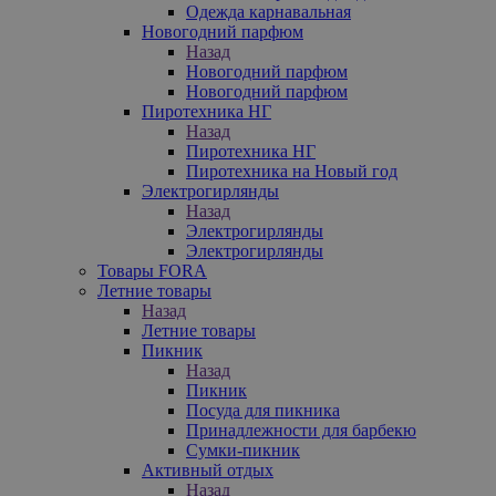
Одежда карнавальная
Новогодний парфюм
Назад
Новогодний парфюм
Новогодний парфюм
Пиротехника НГ
Назад
Пиротехника НГ
Пиротехника на Новый год
Электрогирлянды
Назад
Электрогирлянды
Электрогирлянды
Товары FORA
Летние товары
Назад
Летние товары
Пикник
Назад
Пикник
Посуда для пикника
Принадлежности для барбекю
Сумки-пикник
Активный отдых
Назад