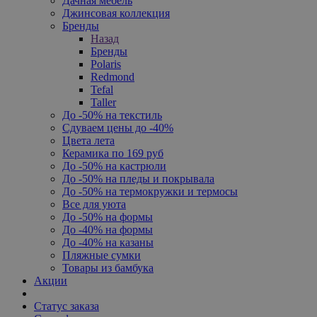
Дачная мебель
Джинсовая коллекция
Бренды
Назад
Бренды
Polaris
Redmond
Tefal
Taller
До -50% на текстиль
Сдуваем цены до -40%
Цвета лета
Керамика по 169 руб
До -50% на кастрюли
До -50% на пледы и покрывала
До -50% на термокружки и термосы
Все для уюта
До -50% на формы
До -40% на формы
До -40% на казаны
Пляжные сумки
Товары из бамбука
Акции
Статус заказа