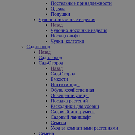
Постельные принадлежности
Одеяла
Подушки
Чулочно-носочные изделия
Назад
Чулочно-носочные изделия
Носки,гольфы
Чулки, колготки
Сад-огород
Назад
Сад-огород
Сад-Огород
Назад
Сад-Огород
Емкости
Инсектициды
Обувь хозяйственная
Освещение улицы
Посадка растений
Расходники для уборки
Садовый инструмент
Садовый ландшафт
Семена
Уход за комнатными растениями
Семена