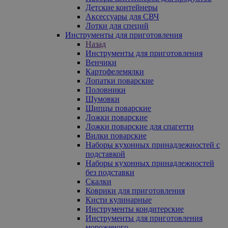
Детские контейнеры
Аксессуары для СВЧ
Лотки для специй
Инструменты для приготовления
Назад
Инструменты для приготовления
Венчики
Картофелемялки
Лопатки поварские
Половники
Шумовки
Щипцы поварские
Ложки поварские
Ложки поварские для спагетти
Вилки поварские
Наборы кухонных принадлежностей с
подставкой
Наборы кухонных принадлежностей
без подставки
Скалки
Коврики для приготовления
Кисти кулинарные
Инструменты кондитерские
Инструменты для приготовления
мороженого