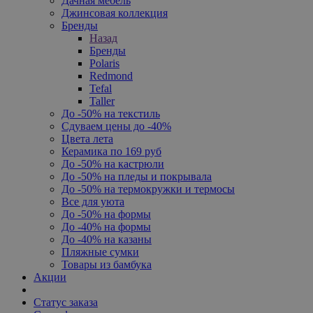
Дачная мебель
Джинсовая коллекция
Бренды
Назад
Бренды
Polaris
Redmond
Tefal
Taller
До -50% на текстиль
Сдуваем цены до -40%
Цвета лета
Керамика по 169 руб
До -50% на кастрюли
До -50% на пледы и покрывала
До -50% на термокружки и термосы
Все для уюта
До -50% на формы
До -40% на формы
До -40% на казаны
Пляжные сумки
Товары из бамбука
Акции
Статус заказа