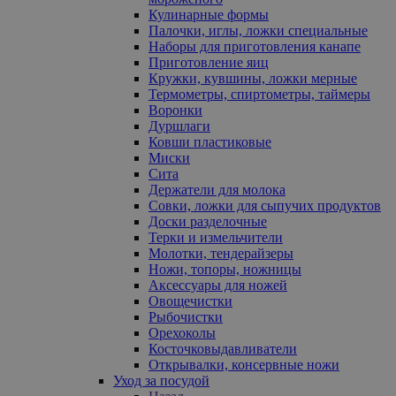
Кулинарные формы
Палочки, иглы, ложки специальные
Наборы для приготовления канапе
Приготовление яиц
Кружки, кувшины, ложки мерные
Термометры, спиртометры, таймеры
Воронки
Дуршлаги
Ковши пластиковые
Миски
Сита
Держатели для молока
Совки, ложки для сыпучих продуктов
Доски разделочные
Терки и измельчители
Молотки, тендерайзеры
Ножи, топоры, ножницы
Аксессуары для ножей
Овощечистки
Рыбочистки
Орехоколы
Косточковыдавливатели
Открывалки, консервные ножи
Уход за посудой