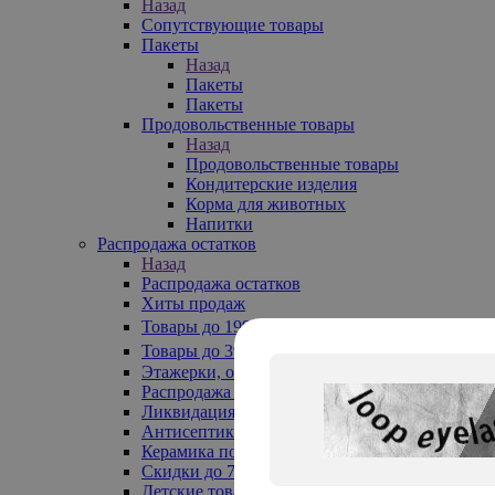
Назад
Сопутствующие товары
Пакеты
Назад
Пакеты
Пакеты
Продовольственные товары
Назад
Продовольственные товары
Кондитерские изделия
Корма для животных
Напитки
Распродажа остатков
Назад
Распродажа остатков
Хиты продаж
Товары до 199₽
Товары до 399₽
Этажерки, обувницы
Распродажа текстиля до -50%
Ликвидация до -70%
Антисептики
Керамика по 129 руб
Скидки до 70%
Детские товары