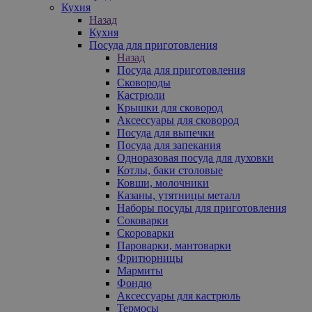
Кухня
Назад
Кухня
Посуда для приготовления
Назад
Посуда для приготовления
Сковороды
Кастрюли
Крышки для сковород
Аксессуары для сковород
Посуда для выпечки
Посуда для запекания
Одноразовая посуда для духовки
Котлы, баки столовые
Ковши, молочники
Казаны, утятницы металл
Наборы посуды для приготовления
Соковарки
Скороварки
Пароварки, мантоварки
Фритюрницы
Мармиты
Фондю
Аксессуары для кастрюль
Термосы