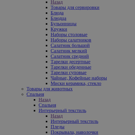
Назад
Товары для сервировки
Блюда
Блюдца
Бульонницы
Кружки
Наборы столовые
Наборы салатников
Салатник большой
Салатник мелкий
Салатник средний
Тарелки десертные
Тарелки обеденные
Тарелки суповые
Чайные, Кофейные наборы
Миски керамика, стекло
Товары для животных
Спальня
Назад
Спальня
Интерьерный текстиль
Назад
Интерьерный текстиль
Пледы
Покрывала, наволочки