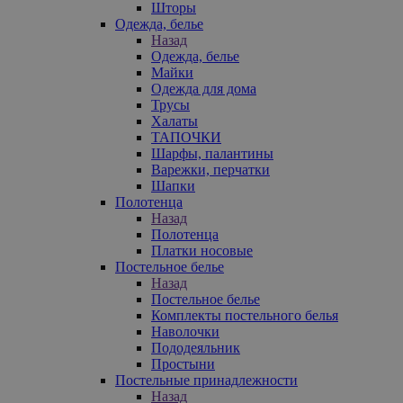
Шторы
Одежда, белье
Назад
Одежда, белье
Майки
Одежда для дома
Трусы
Халаты
ТАПОЧКИ
Шарфы, палантины
Варежки, перчатки
Шапки
Полотенца
Назад
Полотенца
Платки носовые
Постельное белье
Назад
Постельное белье
Комплекты постельного белья
Наволочки
Пододеяльник
Простыни
Постельные принадлежности
Назад