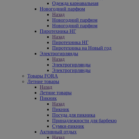
Одежда карнавальная
Новогодний парфюм
Назад
Новогодний парфюм
Новогодний парфюм
Пиротехника НГ
Назад
Пиротехника НГ
Пиротехника на Новый год
Электрогирлянды
Назад
Электрогирлянды
Электрогирлянды
Товары FORA
Летние товары
Назад
Летние товары
Пикник
Назад
Пикник
Посуда для пикника
Принадлежности для барбекю
Сумки-пикник
Активный отдых
Назад