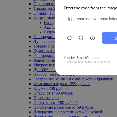
Гарантия низкой цены
Товары до 500 руб
Оливки и Лимоны
Акционные товары
Назад
Акционные товары
Скидка 20% по промокоду
Распродажа! Ульяновск до -70%
Лучшая цена
Товары с бесплатной доставкой
Кухонный текстиль
Распродажа до -50%
Жаропрочная посуда
Махровые полотенца
До -50% на ковры
Наборы посуды FORA
Заварочные чайники с бамбуковой крышкой
Флисовые пледы от 299 рублей
Кружки 249 рублей
Пледы от 1499 рублей
Промо товары
Простыни от 799 рублей
Полотенце кухонное от 69 рублей
Декоративные растения от 439 рублей
Декоративные наволочки и подушки