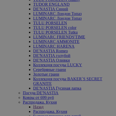
TUDOR ENGLAND
DE'NASTIA Синий
LUMINARC Лондон Топаз
LUMINARC Лондон Топаз
TULU PORSELEN
TULU PORSELEN color
TULU PORSELEN Tutku
LUMINARC FRIENDS'TIME
LUMINARC AMMONITE
LUMINARC HARENA
DE'NASTIA Romeo
DE'NASTIA голубой
DE'NASTIA Оливки
Коллекция посуды LUCKY
Серебряные грани
Золотые грани
Коллекция посуды BAKER`S SECRET
GRANITE
DE'NASTIA Гусиная лапка
Посуда DE'NASTIA
Ковры от 699 руб
Распродажа. Кухня
Назад
Распродажа. Кухня