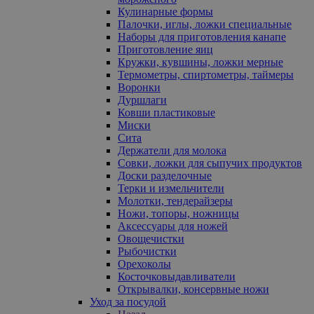
Кулинарные формы
Палочки, иглы, ложки специальные
Наборы для приготовления канапе
Приготовление яиц
Кружки, кувшины, ложки мерные
Термометры, спиртометры, таймеры
Воронки
Дуршлаги
Ковши пластиковые
Миски
Сита
Держатели для молока
Совки, ложки для сыпучих продуктов
Доски разделочные
Терки и измельчители
Молотки, тендерайзеры
Ножи, топоры, ножницы
Аксессуары для ножей
Овощечистки
Рыбочистки
Орехоколы
Косточковыдавливатели
Открывалки, консервные ножи
Уход за посудой