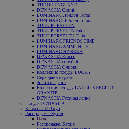
TUDOR ENGLAND
DE'NASTIA Синий
LUMINARC Лондон Топаз
LUMINARC Лондон Топаз
TULU PORSELEN
TULU PORSELEN color
TULU PORSELEN Tutku
LUMINARC FRIENDS'TIME
LUMINARC AMMONITE
LUMINARC HARENA
DE'NASTIA Romeo
DE'NASTIA голубой
DE'NASTIA Оливки
Коллекция посуды LUCKY
Серебряные грани
Золотые грани
Коллекция посуды BAKER`S SECRET
GRANITE
DE'NASTIA Гусиная лапка
Посуда DE'NASTIA
Ковры от 699 руб
Распродажа. Кухня
Назад
Распродажа. Кухня