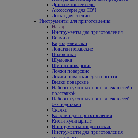
Детские контейнеры
Аксессуары для СВЧ
Лотки для специй
Инструменты для приготовления
Назад
Инструменты для приготовления
Венчики
Картофелемялки
Лопатки поварские
Половники
Шумовки
Щипцы поварские
Ложки поварские
Ложки поварские для спагетти
Вилки поварские
Наборы кухонных принадлежностей с
подставкой
Наборы кухонных принадлежностей
без подставки
Скалки
Коврики для приготовления
Кисти кулинарные
Инструменты кондитерские
Инструменты для приготовления
мороженого