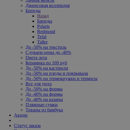
Дачная мебель
Джинсовая коллекция
Бренды
Назад
Бренды
Polaris
Redmond
Tefal
Taller
До -50% на текстиль
Сдуваем цены до -40%
Цвета лета
Керамика по 169 руб
До -50% на кастрюли
До -50% на пледы и покрывала
До -50% на термокружки и термосы
Все для уюта
До -50% на формы
До -40% на формы
До -40% на казаны
Пляжные сумки
Товары из бамбука
Акции
Статус заказа