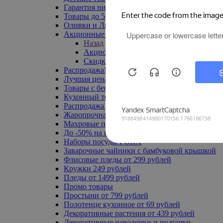
Гарантия низкой цены
Товары до 500 руб
Оливки и Лимоны
Акционные товары
Назад
Акционные товары
Скидка 20% по промокоду
Распродажа! Ульяновск до -70%
Лучшая цена
Товары с бесплатной доставкой
Кухонный текстиль
Распродажа до -50%
Жаропрочная посуда
Махровые полотенца
До -50% на ковры
Наборы посуды FORA
Заварочные чайники с бамбуковой крышкой
Флисовые пледы от 299 рублей
Кружки 249 рублей
Пледы от 1499 рублей
Промо товары
Простыни от 799 рублей
Полотенце кухонное от 69 рублей
Декоративные растения от 439 рублей
Декоративные наволочки и подушки