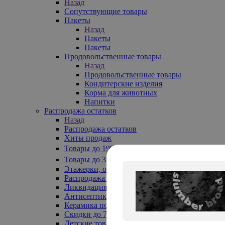
Назад
Сопутствующие товары
Пакеты
Назад
Пакеты
Пакеты
Продовольственные товары
Назад
Продовольственные товары
Кондитерские изделия
Корма для животных
Напитки
Распродажа остатков
Назад
Распродажа остатков
Хиты продаж
Товары до 199₽
Товары до 399₽
Этажерки, обувницы
Распродажа текстиля до -50%
Ликвидация до -70%
Антисептики
Керамика по 129 руб
Скидки до 70%
Детские товары