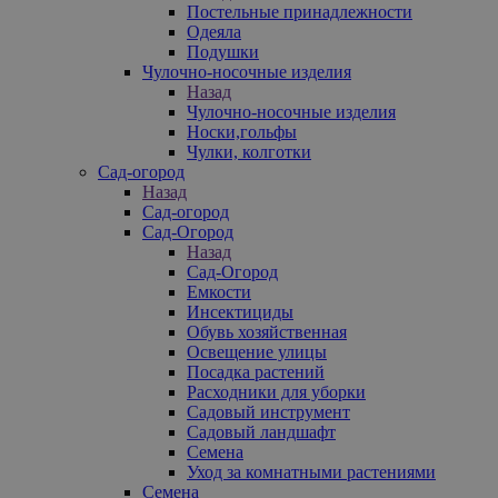
Постельные принадлежности
Одеяла
Подушки
Чулочно-носочные изделия
Назад
Чулочно-носочные изделия
Носки,гольфы
Чулки, колготки
Сад-огород
Назад
Сад-огород
Сад-Огород
Назад
Сад-Огород
Емкости
Инсектициды
Обувь хозяйственная
Освещение улицы
Посадка растений
Расходники для уборки
Садовый инструмент
Садовый ландшафт
Семена
Уход за комнатными растениями
Семена