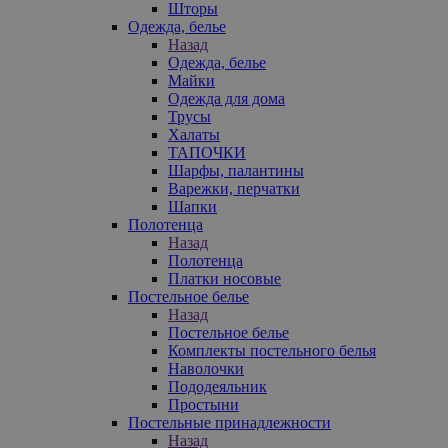
Шторы
Одежда, белье
Назад
Одежда, белье
Майки
Одежда для дома
Трусы
Халаты
ТАПОЧКИ
Шарфы, палантины
Варежки, перчатки
Шапки
Полотенца
Назад
Полотенца
Платки носовые
Постельное белье
Назад
Постельное белье
Комплекты постельного белья
Наволочки
Пододеяльник
Простыни
Постельные принадлежности
Назад