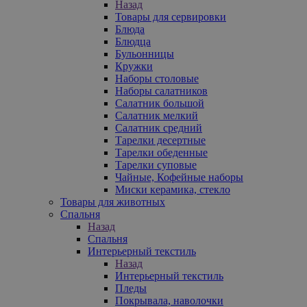
Назад
Товары для сервировки
Блюда
Блюдца
Бульонницы
Кружки
Наборы столовые
Наборы салатников
Салатник большой
Салатник мелкий
Салатник средний
Тарелки десертные
Тарелки обеденные
Тарелки суповые
Чайные, Кофейные наборы
Миски керамика, стекло
Товары для животных
Спальня
Назад
Спальня
Интерьерный текстиль
Назад
Интерьерный текстиль
Пледы
Покрывала, наволочки