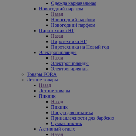
Одежда карнавальная
Новогодний парфюм
Назад
Новогодний парфюм
Новогодний парфюм
Пиротехника НГ
Назад
Пиротехника НГ
Пиротехника на Новый год
Электрогирлянды
Назад
Электрогирлянды
Электрогирлянды
Товары FORA
Летние товары
Назад
Летние товары
Пикник
Назад
Пикник
Посуда для пикника
Принадлежности для барбекю
Сумки-пикник
Активный отдых
Назад