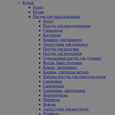
Кухня
Назад
Кухня
Посуда для приготовления
Назад
Посуда для приготовления
Сковороды
Кастрюли
Крышки для сковород
Аксессуары для сковород
Посуда для выпечки
Посуда для запекания
Одноразовая посуда для духовки
Котлы, баки столовые
Ковши, молочники
Казаны, утятницы металл
Наборы посуды для приготовления
Соковарки
Скороварки
Пароварки, мантоварки
Фритюрницы
Мармиты
Фондю
Аксессуары для кастрюль
Термосы