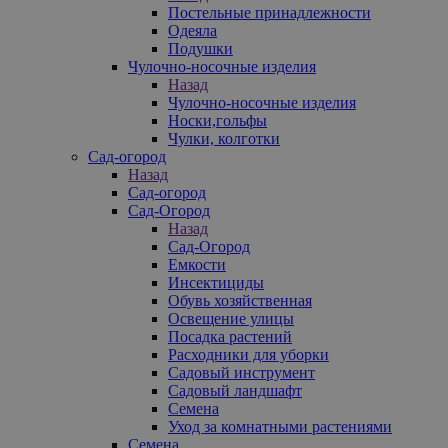
Постельные принадлежности
Одеяла
Подушки
Чулочно-носочные изделия
Назад
Чулочно-носочные изделия
Носки,гольфы
Чулки, колготки
Сад-огород
Назад
Сад-огород
Сад-Огород
Назад
Сад-Огород
Емкости
Инсектициды
Обувь хозяйственная
Освещение улицы
Посадка растений
Расходники для уборки
Садовый инструмент
Садовый ландшафт
Семена
Уход за комнатными растениями
Семена