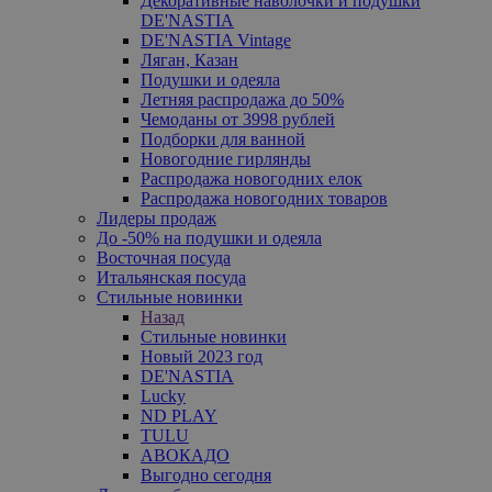
Декоративные наволочки и подушки
DE'NASTIA
DE'NASTIA Vintage
Ляган, Казан
Подушки и одеяла
Летняя распродажа до 50%
Чемоданы от 3998 рублей
Подборки для ванной
Новогодние гирлянды
Распродажа новогодних елок
Распродажа новогодних товаров
Лидеры продаж
До -50% на подушки и одеяла
Восточная посуда
Итальянская посуда
Стильные новинки
Назад
Стильные новинки
Новый 2023 год
DE'NASTIA
Lucky
ND PLAY
TULU
АВОКАДО
Выгодно сегодня