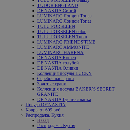
TULU PORSELEN Galaxy
TUDOR ENGLAND
DE'NASTIA Синий
LUMINARC Лондон Топаз
LUMINARC Лондон Топаз
TULU PORSELEN
TULU PORSELEN color
TULU PORSELEN Tutku
LUMINARC FRIENDS'TIME
LUMINARC AMMONITE
LUMINARC HARENA
DE'NASTIA Romeo
DE'NASTIA голубой
DE'NASTIA Оливки
Коллекция посуды LUCKY
Серебряные грани
Золотые грани
Коллекция посуды BAKER`S SECRET
GRANITE
DE'NASTIA Гусиная лапка
Посуда DE'NASTIA
Ковры от 699 руб
Распродажа. Кухня
Назад
Распродажа. Кухня