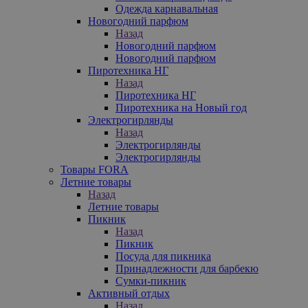
Одежда карнавальная
Новогодний парфюм
Назад
Новогодний парфюм
Новогодний парфюм
Пиротехника НГ
Назад
Пиротехника НГ
Пиротехника на Новый год
Электрогирлянды
Назад
Электрогирлянды
Электрогирлянды
Товары FORA
Летние товары
Назад
Летние товары
Пикник
Назад
Пикник
Посуда для пикника
Принадлежности для барбекю
Сумки-пикник
Активный отдых
Назад