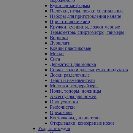
мороженого
Кулинарные формы
Палочки, иглы, ложки специальные
Наборы для приготовления канапе
Приготовление яиц
Кружки, кувшины, ложки мерные
Термометры, спиртометры, таймеры
Воронки
Дуршлаги
Ковши пластиковые
Миски
Сита
Держатели для молока
Совки, ложки для сыпучих продуктов
Доски разделочные
Терки и измельчители
Молотки, тендерайзеры
Ножи, топоры, ножницы
Аксессуары для ножей
Овощечистки
Рыбочистки
Орехоколы
Косточковыдавливатели
Открывалки, консервные ножи
Уход за посудой