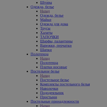
Шторы
Одежда, белье
Назад
Одежда, белье
Майки
Одежда для дома
Трусы
Халаты
ТАПОЧКИ
Шарфы, палантины
Варежки, перчатки
Шапки
Полотенца
Назад
Полотенца
Платки носовые
Постельное белье
Назад
Постельное белье
Комплекты постельного белья
Наволочки
Пододеяльник
Простыни
Постельные принадлежности
Назад