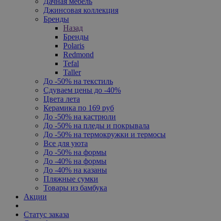
Дачная мебель
Джинсовая коллекция
Бренды
Назад
Бренды
Polaris
Redmond
Tefal
Taller
До -50% на текстиль
Сдуваем цены до -40%
Цвета лета
Керамика по 169 руб
До -50% на кастрюли
До -50% на пледы и покрывала
До -50% на термокружки и термосы
Все для уюта
До -50% на формы
До -40% на формы
До -40% на казаны
Пляжные сумки
Товары из бамбука
Акции
Статус заказа