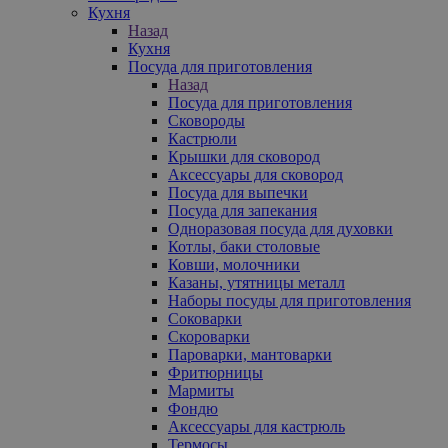
Кухня
Назад
Кухня
Посуда для приготовления
Назад
Посуда для приготовления
Сковороды
Кастрюли
Крышки для сковород
Аксессуары для сковород
Посуда для выпечки
Посуда для запекания
Одноразовая посуда для духовки
Котлы, баки столовые
Ковши, молочники
Казаны, утятницы металл
Наборы посуды для приготовления
Соковарки
Скороварки
Пароварки, мантоварки
Фритюрницы
Мармиты
Фондю
Аксессуары для кастрюль
Термосы