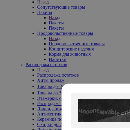
Назад
Сопутствующие товары
Пакеты
Назад
Пакеты
Пакеты
Продовольственные товары
Назад
Продовольственные товары
Кондитерские изделия
Корма для животных
Напитки
Распродажа остатков
Назад
Распродажа остатков
Хиты продаж
Товары до 199₽
Товары до 399₽
Этажерки, обувницы
Распродажа текстиля до -50%
Ликвидация до -70%
Антисептики
Керамика по 129 руб
Скидки до 70%
Детские товары