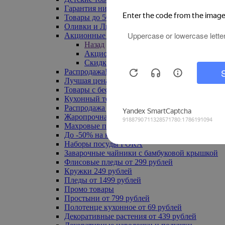
Гарантия низкой цены
Товары до 500 руб
Оливки и Лимоны
Акционные товары
Назад
Акционные товары
Скидка 20% по промокоду
Распродажа! Ульяновск до -70%
Лучшая цена
Товары с бесплатной доставкой
Кухонный текстиль
Распродажа до -50%
Жаропрочная посуда
Махровые полотенца
До -50% на ковры
Наборы посуды FORA
Заварочные чайники с бамбуковой крышкой
Флисовые пледы от 299 рублей
Кружки 249 рублей
Пледы от 1499 рублей
Промо товары
Простыни от 799 рублей
Полотенце кухонное от 69 рублей
Декоративные растения от 439 рублей