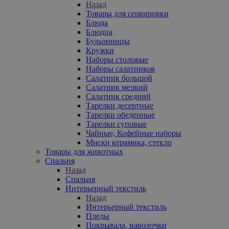
Назад
Товары для сервировки
Блюда
Блюдца
Бульонницы
Кружки
Наборы столовые
Наборы салатников
Салатник большой
Салатник мелкий
Салатник средний
Тарелки десертные
Тарелки обеденные
Тарелки суповые
Чайные, Кофейные наборы
Миски керамика, стекло
Товары для животных
Спальня
Назад
Спальня
Интерьерный текстиль
Назад
Интерьерный текстиль
Пледы
Покрывала, наволочки