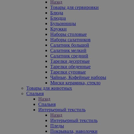
Назад
Товары для сервировки
Блюда
Блюдца
Бульонницы
Кружки
Наборы столовые
Наборы салатников
Салатник большой
Салатник мелкий
Салатник средний
Тарелки десертные
Тарелки обеденные
Тарелки суповые
Чайные, Кофейные наборы
Миски керамика, стекло
Товары для животных
Спальня
Назад
Спальня
Интерьерный текстиль
Назад
Интерьерный текстиль
Пледы
Покрывала, наволочки