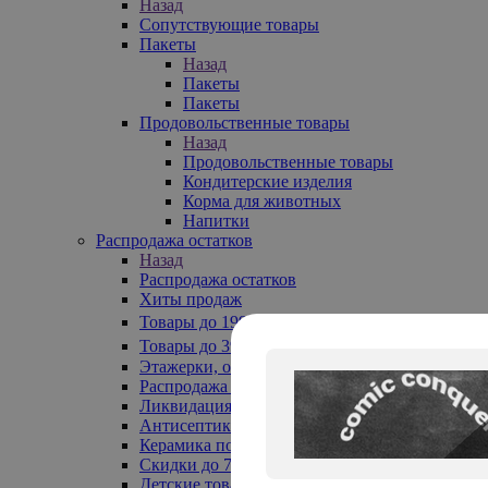
Назад
Сопутствующие товары
Пакеты
Назад
Пакеты
Пакеты
Продовольственные товары
Назад
Продовольственные товары
Кондитерские изделия
Корма для животных
Напитки
Распродажа остатков
Назад
Распродажа остатков
Хиты продаж
Товары до 199₽
Товары до 399₽
Этажерки, обувницы
Распродажа текстиля до -50%
Ликвидация до -70%
Антисептики
Керамика по 129 руб
Скидки до 70%
Детские товары