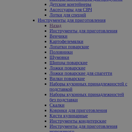
Детские контейнеры
Аксессуары для СВЧ
Лотки для специй
Инструменты для приготовления
Назад
Инструменты для приготовления
Венчики
Картофелемялки
Лопатки поварские
Половники
Шумовки
Щипцы поварские
Ложки поварские
Ложки поварские для спагетти
Вилки поварские
Наборы кухонных принадлежностей с
подставкой
Наборы кухонных принадлежностей
без подставки
Скалки
Коврики для приготовления
Кисти кулинарные
Инструменты кондитерские
Инструменты для приготовления
мороженого