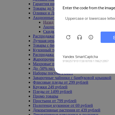
Гарантия низкой цены
Товары до 500 руб
Оливки и Лимоны
Акционные товары
Назад
Акционные товары
Скидка 20% по промокоду
Распродажа! Ульяновск до -70%
Лучшая цена
Товары с бесплатной доставкой
Кухонный текстиль
Распродажа до -50%
Жаропрочная посуда
Махровые полотенца
До -50% на ковры
Наборы посуды FORA
Заварочные чайники с бамбуковой крышкой
Флисовые пледы от 299 рублей
Кружки 249 рублей
Пледы от 1499 рублей
Промо товары
Простыни от 799 рублей
Полотенце кухонное от 69 рублей
Декоративные растения от 439 рублей
Декоративные наволочки и подушки