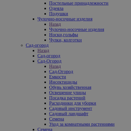
Постельные принадлежности
Одеяла
Подушки
Чулочно-носочные изделия
Назад
Чулочно-носочные изделия
Носки,гольфы
Чулки, колготки
Сад-огород
Назад
Сад-огород
Сад-Огород
Назад
Сад-Огород
Емкости
Инсектициды
Обувь хозяйственная
Освещение улицы
Посадка растений
Расходники для уборки
Садовый инструмент
Садовый ландшафт
Семена
Уход за комнатными растениями
Семена