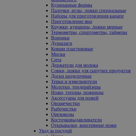
Кулинарные формы
Палочки, иглы, ложки специальные
Наборы для приготовления канапе
Приготовление яиц
Кружки, кувшины, ложки мерные
Термометры, спиртометры, таймеры
Воронки
Дуршлаги
Ковши пластиковые
Миски
Сита
Держатели для молока
Совки, ложки для сыпучих продуктов
Доски разделочные
Терки и измельчители
Молотки, тендерайзеры
Ножи, топоры, ножницы
Аксессуары для ножей
Овощечистки
Рыбочистки
Орехоколы
Косточковыдавливатели
Открывалки, консервные ножи
Уход за посудой