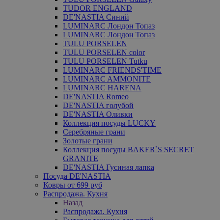
TUDOR ENGLAND
DE'NASTIA Синий
LUMINARC Лондон Топаз
LUMINARC Лондон Топаз
TULU PORSELEN
TULU PORSELEN color
TULU PORSELEN Tutku
LUMINARC FRIENDS'TIME
LUMINARC AMMONITE
LUMINARC HARENA
DE'NASTIA Romeo
DE'NASTIA голубой
DE'NASTIA Оливки
Коллекция посуды LUCKY
Серебряные грани
Золотые грани
Коллекция посуды BAKER`S SECRET
GRANITE
DE'NASTIA Гусиная лапка
Посуда DE'NASTIA
Ковры от 699 руб
Распродажа. Кухня
Назад
Распродажа. Кухня