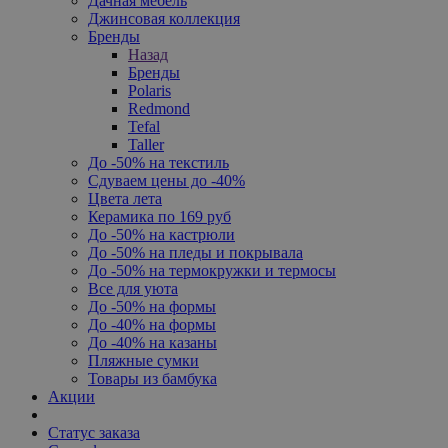
Дачная мебель
Джинсовая коллекция
Бренды
Назад
Бренды
Polaris
Redmond
Tefal
Taller
До -50% на текстиль
Сдуваем цены до -40%
Цвета лета
Керамика по 169 руб
До -50% на кастрюли
До -50% на пледы и покрывала
До -50% на термокружки и термосы
Все для уюта
До -50% на формы
До -40% на формы
До -40% на казаны
Пляжные сумки
Товары из бамбука
Акции
Статус заказа