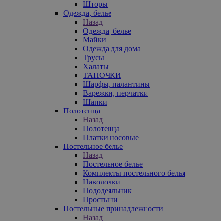
Шторы
Одежда, белье
Назад
Одежда, белье
Майки
Одежда для дома
Трусы
Халаты
ТАПОЧКИ
Шарфы, палантины
Варежки, перчатки
Шапки
Полотенца
Назад
Полотенца
Платки носовые
Постельное белье
Назад
Постельное белье
Комплекты постельного белья
Наволочки
Пододеяльник
Простыни
Постельные принадлежности
Назад