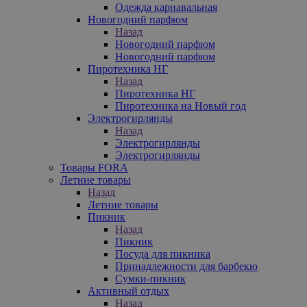
Одежда карнавальная
Новогодний парфюм
Назад
Новогодний парфюм
Новогодний парфюм
Пиротехника НГ
Назад
Пиротехника НГ
Пиротехника на Новый год
Электрогирлянды
Назад
Электрогирлянды
Электрогирлянды
Товары FORA
Летние товары
Назад
Летние товары
Пикник
Назад
Пикник
Посуда для пикника
Принадлежности для барбекю
Сумки-пикник
Активный отдых
Назад