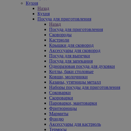
Кухня
Назад
Кухня
Посуда для приготовления
Назад
Посуда для приготовления
Сковороды
Кастрюли
Крышки для сковород
Аксессуары для сковород
Посуда для выпечки
Посуда для запекания
Одноразовая посуда для духовки
Котлы, баки столовые
Ковши, молочники
Казаны, утятницы металл
Наборы посуды для приготовления
Соковарки
Скороварки
Пароварки, мантоварки
Фритюрницы
Мармиты
Фондю
Аксессуары для кастрюль
Термосы