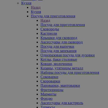
Кухня
Назад
Кухня
Посуда для приготовления
Назад
Посуда для приготовления
Сковороды
Кастрюли
Крышки для сковород
Аксессуары для сковород
Посуда для выпечки
Посуда для запекания
Одноразовая посуда для духовки
Котлы, баки столовые
Ковши, молочники
Казаны, утятницы металл
Наборы посуды для приготовления
Соковарки
Скороварки
Пароварки, мантоварки
Фритюрницы
Мармиты
Фондю
Аксессуары для кастрюль
Термосы