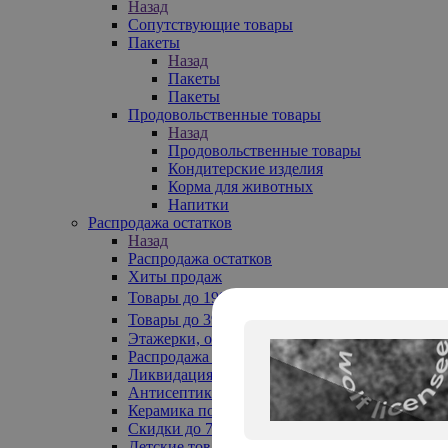
Назад
Сопутствующие товары
Пакеты
Назад
Пакеты
Пакеты
Продовольственные товары
Назад
Продовольственные товары
Кондитерские изделия
Корма для животных
Напитки
Распродажа остатков
Назад
Распродажа остатков
Хиты продаж
Товары до 199₽
Товары до 399₽
Этажерки, обувницы
Распродажа текстиля до -50%
Ликвидация до -70%
Антисептики
Керамика по 129 руб
Скидки до 70%
Детские товары