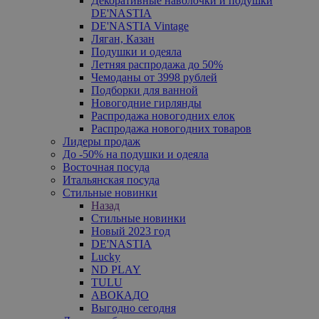
Декоративные наволочки и подушки
DE'NASTIA
DE'NASTIA Vintage
Ляган, Казан
Подушки и одеяла
Летняя распродажа до 50%
Чемоданы от 3998 рублей
Подборки для ванной
Новогодние гирлянды
Распродажа новогодних елок
Распродажа новогодних товаров
Лидеры продаж
До -50% на подушки и одеяла
Восточная посуда
Итальянская посуда
Стильные новинки
Назад
Стильные новинки
Новый 2023 год
DE'NASTIA
Lucky
ND PLAY
TULU
АВОКАДО
Выгодно сегодня