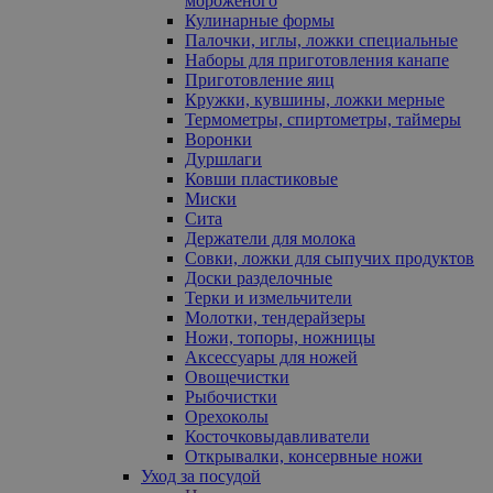
мороженого
Кулинарные формы
Палочки, иглы, ложки специальные
Наборы для приготовления канапе
Приготовление яиц
Кружки, кувшины, ложки мерные
Термометры, спиртометры, таймеры
Воронки
Дуршлаги
Ковши пластиковые
Миски
Сита
Держатели для молока
Совки, ложки для сыпучих продуктов
Доски разделочные
Терки и измельчители
Молотки, тендерайзеры
Ножи, топоры, ножницы
Аксессуары для ножей
Овощечистки
Рыбочистки
Орехоколы
Косточковыдавливатели
Открывалки, консервные ножи
Уход за посудой