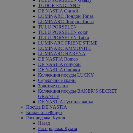
TULU PORSELEN Galaxy
TUDOR ENGLAND
DE'NASTIA Синий
LUMINARC Лондон Топаз
LUMINARC Лондон Топаз
TULU PORSELEN
TULU PORSELEN color
TULU PORSELEN Tutku
LUMINARC FRIENDS'TIME
LUMINARC AMMONITE
LUMINARC HARENA
DE'NASTIA Romeo
DE'NASTIA голубой
DE'NASTIA Оливки
Коллекция посуды LUCKY
Серебряные грани
Золотые грани
Коллекция посуды BAKER`S SECRET
GRANITE
DE'NASTIA Гусиная лапка
Посуда DE'NASTIA
Ковры от 699 руб
Распродажа. Кухня
Назад
Распродажа. Кухня