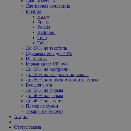
Дачная мебель
Джинсовая коллекция
Бренды
Назад
Бренды
Polaris
Redmond
Tefal
Taller
До -50% на текстиль
Сдуваем цены до -40%
Цвета лета
Керамика по 169 руб
До -50% на кастрюли
До -50% на пледы и покрывала
До -50% на термокружки и термосы
Все для уюта
До -50% на формы
До -40% на формы
До -40% на казаны
Пляжные сумки
Товары из бамбука
Акции
Статус заказа