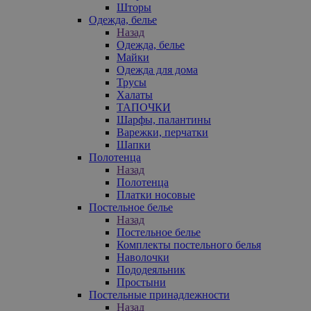
Шторы
Одежда, белье
Назад
Одежда, белье
Майки
Одежда для дома
Трусы
Халаты
ТАПОЧКИ
Шарфы, палантины
Варежки, перчатки
Шапки
Полотенца
Назад
Полотенца
Платки носовые
Постельное белье
Назад
Постельное белье
Комплекты постельного белья
Наволочки
Пододеяльник
Простыни
Постельные принадлежности
Назад