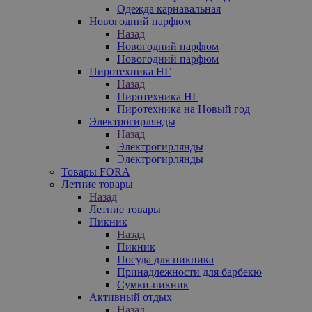
Одежда карнавальная
Новогодний парфюм
Назад
Новогодний парфюм
Новогодний парфюм
Пиротехника НГ
Назад
Пиротехника НГ
Пиротехника на Новый год
Электрогирлянды
Назад
Электрогирлянды
Электрогирлянды
Товары FORA
Летние товары
Назад
Летние товары
Пикник
Назад
Пикник
Посуда для пикника
Принадлежности для барбекю
Сумки-пикник
Активный отдых
Назад