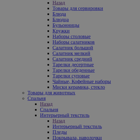
Назад
Товары для сервировки
Блюда
Блюдца
Бульонницы
Кружки
Наборы столовые
Наборы салатников
Салатник большой
Салатник мелкий
Салатник средний
Тарелки десертные
Тарелки обеденные
Тарелки суповые
Чайные, Кофейные наборы
Миски керамика, стекло
Товары для животных
Спальня
Назад
Спальня
Интерьерный текстиль
Назад
Интерьерный текстиль
Пледы
Покрывала, наволочки