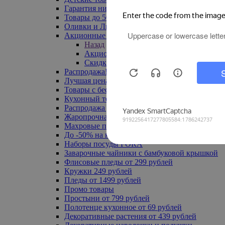
Гарантия низкой цены
Товары до 500 руб
Оливки и Лимоны
Акционные товары
Назад
Акционные товары
Скидка 20% по промокоду
Распродажа! Ульяновск до -70%
Лучшая цена
Товары с бесплатной доставкой
Кухонный текстиль
Распродажа до -50%
Жаропрочная посуда
Махровые полотенца
До -50% на ковры
Наборы посуды FORA
Заварочные чайники с бамбуковой крышкой
Флисовые пледы от 299 рублей
Кружки 249 рублей
Пледы от 1499 рублей
Промо товары
Простыни от 799 рублей
Полотенце кухонное от 69 рублей
Декоративные растения от 439 рублей