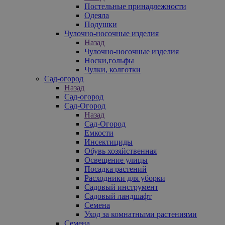
Постельные принадлежности
Одеяла
Подушки
Чулочно-носочные изделия
Назад
Чулочно-носочные изделия
Носки,гольфы
Чулки, колготки
Сад-огород
Назад
Сад-огород
Сад-Огород
Назад
Сад-Огород
Емкости
Инсектициды
Обувь хозяйственная
Освещение улицы
Посадка растений
Расходники для уборки
Садовый инструмент
Садовый ландшафт
Семена
Уход за комнатными растениями
Семена