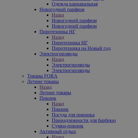
Одежда карнавальная
Новогодний парфюм
Назад
Новогодний парфюм
Новогодний парфюм
Пиротехника НГ
Назад
Пиротехника НГ
Пиротехника на Новый год
Электрогирлянды
Назад
Электрогирлянды
Электрогирлянды
Товары FORA
Летние товары
Назад
Летние товары
Пикник
Назад
Пикник
Посуда для пикника
Принадлежности для барбекю
Сумки-пикник
Активный отдых
Назад