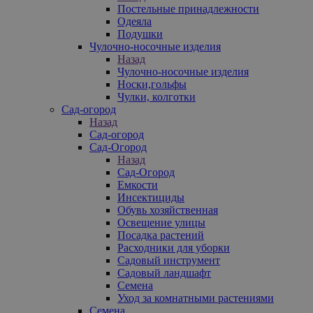
Постельные принадлежности
Одеяла
Подушки
Чулочно-носочные изделия
Назад
Чулочно-носочные изделия
Носки,гольфы
Чулки, колготки
Сад-огород
Назад
Сад-огород
Сад-Огород
Назад
Сад-Огород
Емкости
Инсектициды
Обувь хозяйственная
Освещение улицы
Посадка растений
Расходники для уборки
Садовый инструмент
Садовый ландшафт
Семена
Уход за комнатными растениями
Семена