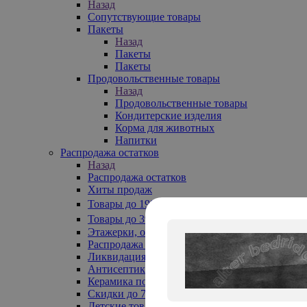
Назад
Сопутствующие товары
Пакеты
Назад
Пакеты
Пакеты
Продовольственные товары
Назад
Продовольственные товары
Кондитерские изделия
Корма для животных
Напитки
Распродажа остатков
Назад
Распродажа остатков
Хиты продаж
Товары до 199₽
Товары до 399₽
Этажерки, обувницы
Распродажа текстиля до -50%
Ликвидация до -70%
Антисептики
Керамика по 129 руб
Скидки до 70%
Детские товары