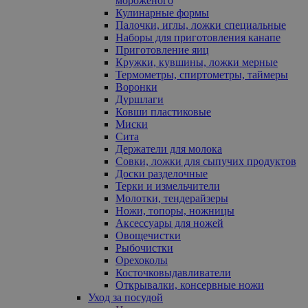
мороженого
Кулинарные формы
Палочки, иглы, ложки специальные
Наборы для приготовления канапе
Приготовление яиц
Кружки, кувшины, ложки мерные
Термометры, спиртометры, таймеры
Воронки
Дуршлаги
Ковши пластиковые
Миски
Сита
Держатели для молока
Совки, ложки для сыпучих продуктов
Доски разделочные
Терки и измельчители
Молотки, тендерайзеры
Ножи, топоры, ножницы
Аксессуары для ножей
Овощечистки
Рыбочистки
Орехоколы
Косточковыдавливатели
Открывалки, консервные ножи
Уход за посудой