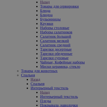
Назад
Товары для сервировки
Блюда
Блюдца
Бульонницы
Кружки
Наборы столовые
Наборы салатников
Салатник большой
Салатник мелкий
Салатник средний
Тарелки десертные
Тарелки обеденные
Тарелки суповые
Чайные, Кофейные наборы
Миски керамика, стекло
Товары для животных
Спальня
Назад
Спальня
Интерьерный текстиль
Назад
Интерьерный текстиль
Пледы
Покрывала, наволочки