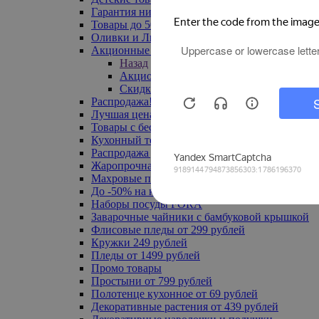
Гарантия низкой цены
Товары до 500 руб
Оливки и Лимоны
Акционные товары
Назад
Акционные товары
Скидка 20% по промокоду
Распродажа! Ульяновск до -70%
Лучшая цена
Товары с бесплатной доставкой
Кухонный текстиль
Распродажа до -50%
Жаропрочная посуда
Махровые полотенца
До -50% на ковры
Наборы посуды FORA
Заварочные чайники с бамбуковой крышкой
Флисовые пледы от 299 рублей
Кружки 249 рублей
Пледы от 1499 рублей
Промо товары
Простыни от 799 рублей
Полотенце кухонное от 69 рублей
Декоративные растения от 439 рублей