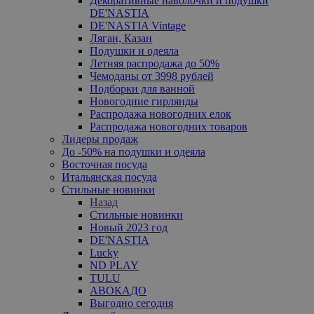
Декоративные наволочки и подушки
DE'NASTIA
DE'NASTIA Vintage
Ляган, Казан
Подушки и одеяла
Летняя распродажа до 50%
Чемоданы от 3998 рублей
Подборки для ванной
Новогодние гирлянды
Распродажа новогодних елок
Распродажа новогодних товаров
Лидеры продаж
До -50% на подушки и одеяла
Восточная посуда
Итальянская посуда
Стильные новинки
Назад
Стильные новинки
Новый 2023 год
DE'NASTIA
Lucky
ND PLAY
TULU
АВОКАДО
Выгодно сегодня