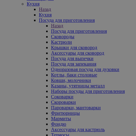
Кухня
Назад
Кухня
Посуда для приготовления
Назад
Посуда для приготовления
Сковороды
Кастрюли
Крышки для сковород
Аксессуары для сковород
Посуда для выпечки
Посуда для запекания
Одноразовая посуда для духовки
Котлы, баки столовые
Ковши, молочники
Казаны, утятницы металл
Наборы посуды для приготовления
Соковарки
Скороварки
Пароварки, мантоварки
Фритюрницы
Мармиты
Фондю
Аксессуары для кастрюль
Термосы