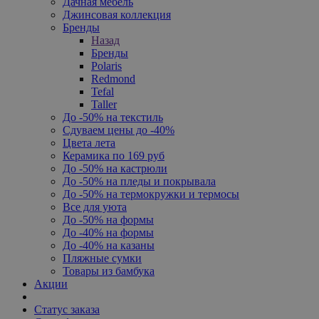
Дачная мебель
Джинсовая коллекция
Бренды
Назад
Бренды
Polaris
Redmond
Tefal
Taller
До -50% на текстиль
Сдуваем цены до -40%
Цвета лета
Керамика по 169 руб
До -50% на кастрюли
До -50% на пледы и покрывала
До -50% на термокружки и термосы
Все для уюта
До -50% на формы
До -40% на формы
До -40% на казаны
Пляжные сумки
Товары из бамбука
Акции
Статус заказа