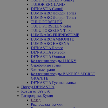
TULU PORSELEN Galaxy
TUDOR ENGLAND
DE'NASTIA Синий
LUMINARC Лондон Топаз
LUMINARC Лондон Топаз
TULU PORSELEN
TULU PORSELEN color
TULU PORSELEN Tutku
LUMINARC FRIENDS'TIME
LUMINARC AMMONITE
LUMINARC HARENA
DE'NASTIA Romeo
DE'NASTIA голубой
DE'NASTIA Оливки
Коллекция посуды LUCKY
Серебряные грани
Золотые грани
Коллекция посуды BAKER`S SECRET
GRANITE
DE'NASTIA Гусиная лапка
Посуда DE'NASTIA
Ковры от 699 руб
Распродажа. Кухня
Назад
Распродажа. Кухня