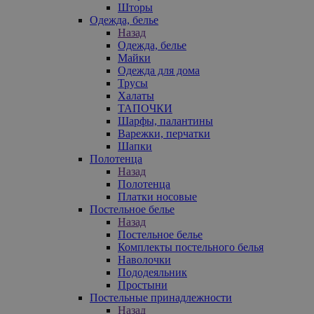
Шторы
Одежда, белье
Назад
Одежда, белье
Майки
Одежда для дома
Трусы
Халаты
ТАПОЧКИ
Шарфы, палантины
Варежки, перчатки
Шапки
Полотенца
Назад
Полотенца
Платки носовые
Постельное белье
Назад
Постельное белье
Комплекты постельного белья
Наволочки
Пододеяльник
Простыни
Постельные принадлежности
Назад