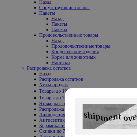
Назад
Сопутствующие товары
Пакеты
Назад
Пакеты
Пакеты
Продовольственные товары
Назад
Продовольственные товары
Кондитерские изделия
Корма для животных
Напитки
Распродажа остатков
Назад
Распродажа остатков
Хиты продаж
Товары до 199₽
Товары до 399₽
Этажерки, обувницы
Распродажа текстиля до -50%
Ликвидация до -70%
Антисептики
Керамика по 129 руб
Скидки до 70%
Детские товары