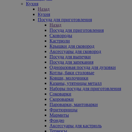
Кухня
Назад
Кухня
Посуда для приготовления
Назад
Посуда для приготовления
Сковороды
Кастрюли
Крышки для сковород
Аксессуары для сковород
Посуда для выпечки
Посуда для запекания
Одноразовая посуда для духовки
Котлы, баки столовые
Ковши, молочники
Казаны, утятницы металл
Наборы посуды для приготовления
Соковарки
Скороварки
Пароварки, мантоварки
Фритюрницы
Мармиты
Фондю
Аксессуары для кастрюль
Термосы