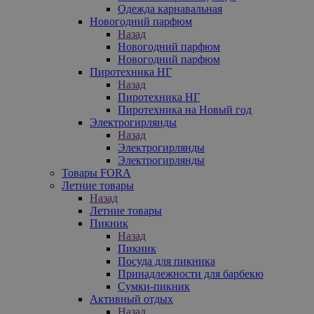
Одежда карнавальная
Новогодний парфюм
Назад
Новогодний парфюм
Новогодний парфюм
Пиротехника НГ
Назад
Пиротехника НГ
Пиротехника на Новый год
Электрогирлянды
Назад
Электрогирлянды
Электрогирлянды
Товары FORA
Летние товары
Назад
Летние товары
Пикник
Назад
Пикник
Посуда для пикника
Принадлежности для барбекю
Сумки-пикник
Активный отдых
Назад