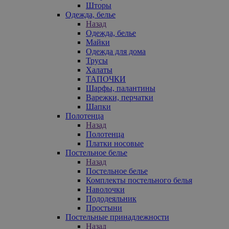
Шторы
Одежда, белье
Назад
Одежда, белье
Майки
Одежда для дома
Трусы
Халаты
ТАПОЧКИ
Шарфы, палантины
Варежки, перчатки
Шапки
Полотенца
Назад
Полотенца
Платки носовые
Постельное белье
Назад
Постельное белье
Комплекты постельного белья
Наволочки
Пододеяльник
Простыни
Постельные принадлежности
Назад