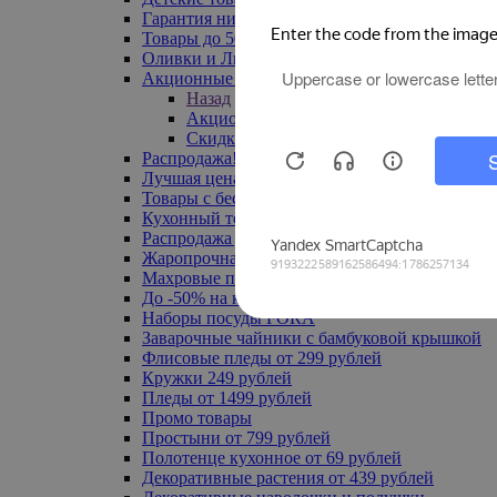
Гарантия низкой цены
Товары до 500 руб
Оливки и Лимоны
Акционные товары
Назад
Акционные товары
Скидка 20% по промокоду
Распродажа! Ульяновск до -70%
Лучшая цена
Товары с бесплатной доставкой
Кухонный текстиль
Распродажа до -50%
Жаропрочная посуда
Махровые полотенца
До -50% на ковры
Наборы посуды FORA
Заварочные чайники с бамбуковой крышкой
Флисовые пледы от 299 рублей
Кружки 249 рублей
Пледы от 1499 рублей
Промо товары
Простыни от 799 рублей
Полотенце кухонное от 69 рублей
Декоративные растения от 439 рублей