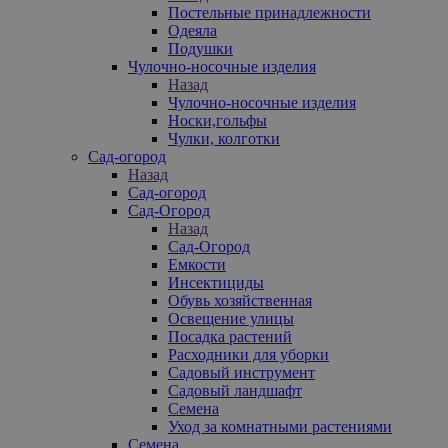
Постельные принадлежности
Одеяла
Подушки
Чулочно-носочные изделия
Назад
Чулочно-носочные изделия
Носки,гольфы
Чулки, колготки
Сад-огород
Назад
Сад-огород
Сад-Огород
Назад
Сад-Огород
Емкости
Инсектициды
Обувь хозяйственная
Освещение улицы
Посадка растений
Расходники для уборки
Садовый инструмент
Садовый ландшафт
Семена
Уход за комнатными растениями
Семена