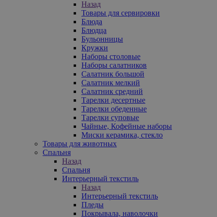
Назад
Товары для сервировки
Блюда
Блюдца
Бульонницы
Кружки
Наборы столовые
Наборы салатников
Салатник большой
Салатник мелкий
Салатник средний
Тарелки десертные
Тарелки обеденные
Тарелки суповые
Чайные, Кофейные наборы
Миски керамика, стекло
Товары для животных
Спальня
Назад
Спальня
Интерьерный текстиль
Назад
Интерьерный текстиль
Пледы
Покрывала, наволочки