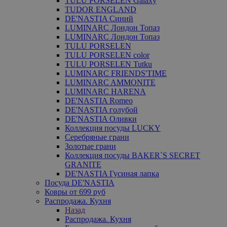
TULU PORSELEN Galaxy
TUDOR ENGLAND
DE'NASTIA Синий
LUMINARC Лондон Топаз
LUMINARC Лондон Топаз
TULU PORSELEN
TULU PORSELEN color
TULU PORSELEN Tutku
LUMINARC FRIENDS'TIME
LUMINARC AMMONITE
LUMINARC HARENA
DE'NASTIA Romeo
DE'NASTIA голубой
DE'NASTIA Оливки
Коллекция посуды LUCKY
Серебряные грани
Золотые грани
Коллекция посуды BAKER`S SECRET
GRANITE
DE'NASTIA Гусиная лапка
Посуда DE'NASTIA
Ковры от 699 руб
Распродажа. Кухня
Назад
Распродажа. Кухня