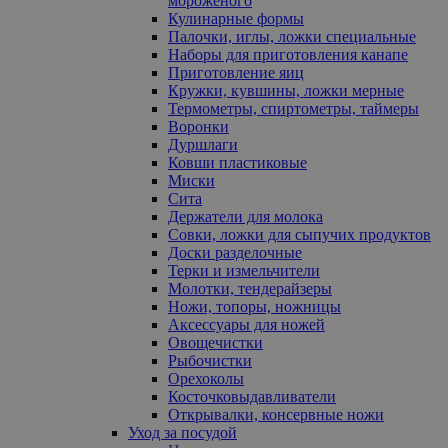
мороженого
Кулинарные формы
Палочки, иглы, ложки специальные
Наборы для приготовления канапе
Приготовление яиц
Кружки, кувшины, ложки мерные
Термометры, спиртометры, таймеры
Воронки
Дуршлаги
Ковши пластиковые
Миски
Сита
Держатели для молока
Совки, ложки для сыпучих продуктов
Доски разделочные
Терки и измельчители
Молотки, тендерайзеры
Ножи, топоры, ножницы
Аксессуары для ножей
Овощечистки
Рыбочистки
Орехоколы
Косточковыдавливатели
Открывалки, консервные ножи
Уход за посудой