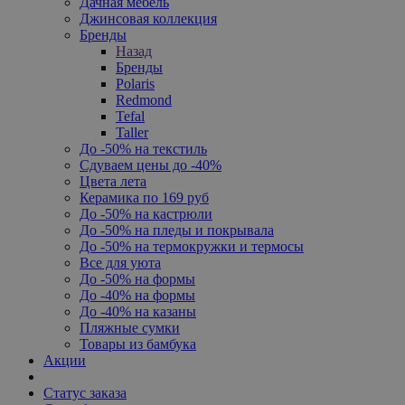
Дачная мебель
Джинсовая коллекция
Бренды
Назад
Бренды
Polaris
Redmond
Tefal
Taller
До -50% на текстиль
Сдуваем цены до -40%
Цвета лета
Керамика по 169 руб
До -50% на кастрюли
До -50% на пледы и покрывала
До -50% на термокружки и термосы
Все для уюта
До -50% на формы
До -40% на формы
До -40% на казаны
Пляжные сумки
Товары из бамбука
Акции
Статус заказа