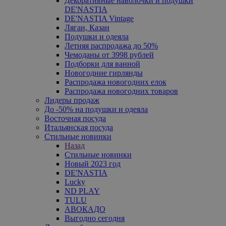
Декоративные наволочки и подушки
DE'NASTIA
DE'NASTIA Vintage
Ляган, Казан
Подушки и одеяла
Летняя распродажа до 50%
Чемоданы от 3998 рублей
Подборки для ванной
Новогодние гирлянды
Распродажа новогодних елок
Распродажа новогодних товаров
Лидеры продаж
До -50% на подушки и одеяла
Восточная посуда
Итальянская посуда
Стильные новинки
Назад
Стильные новинки
Новый 2023 год
DE'NASTIA
Lucky
ND PLAY
TULU
АВОКАДО
Выгодно сегодня