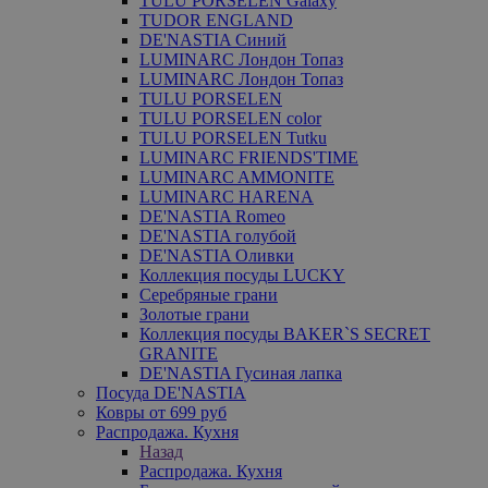
TULU PORSELEN Galaxy
TUDOR ENGLAND
DE'NASTIA Синий
LUMINARC Лондон Топаз
LUMINARC Лондон Топаз
TULU PORSELEN
TULU PORSELEN color
TULU PORSELEN Tutku
LUMINARC FRIENDS'TIME
LUMINARC AMMONITE
LUMINARC HARENA
DE'NASTIA Romeo
DE'NASTIA голубой
DE'NASTIA Оливки
Коллекция посуды LUCKY
Серебряные грани
Золотые грани
Коллекция посуды BAKER`S SECRET
GRANITE
DE'NASTIA Гусиная лапка
Посуда DE'NASTIA
Ковры от 699 руб
Распродажа. Кухня
Назад
Распродажа. Кухня