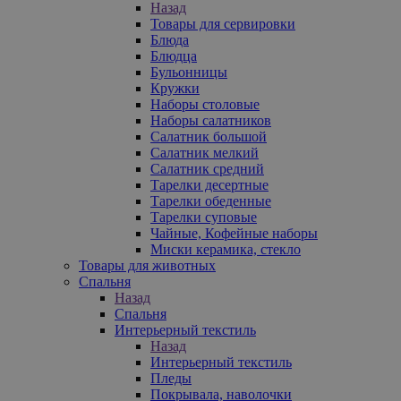
Назад
Товары для сервировки
Блюда
Блюдца
Бульонницы
Кружки
Наборы столовые
Наборы салатников
Салатник большой
Салатник мелкий
Салатник средний
Тарелки десертные
Тарелки обеденные
Тарелки суповые
Чайные, Кофейные наборы
Миски керамика, стекло
Товары для животных
Спальня
Назад
Спальня
Интерьерный текстиль
Назад
Интерьерный текстиль
Пледы
Покрывала, наволочки