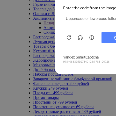
Гарантия низкой цены
Товары до 500 руб
Оливки и Лимоны
Акционные товары
Назад
Акционные товары
Скидка 20% по промокоду
Распродажа! Ульяновск до -70%
Лучшая цена
Товары с бесплатной доставкой
Кухонный текстиль
Распродажа до -50%
Жаропрочная посуда
Махровые полотенца
До -50% на ковры
Наборы посуды FORA
Заварочные чайники с бамбуковой крышкой
Флисовые пледы от 299 рублей
Кружки 249 рублей
Пледы от 1499 рублей
Промо товары
Простыни от 799 рублей
Полотенце кухонное от 69 рублей
Декоративные растения от 439 рублей