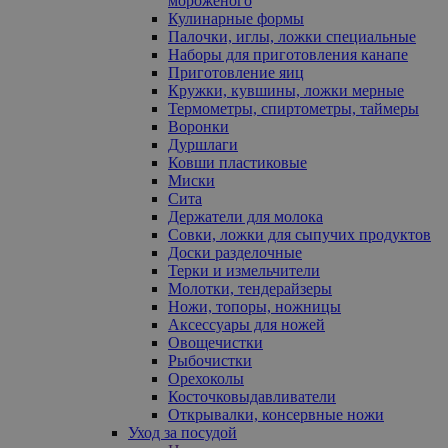
мороженого
Кулинарные формы
Палочки, иглы, ложки специальные
Наборы для приготовления канапе
Приготовление яиц
Кружки, кувшины, ложки мерные
Термометры, спиртометры, таймеры
Воронки
Дуршлаги
Ковши пластиковые
Миски
Сита
Держатели для молока
Совки, ложки для сыпучих продуктов
Доски разделочные
Терки и измельчители
Молотки, тендерайзеры
Ножи, топоры, ножницы
Аксессуары для ножей
Овощечистки
Рыбочистки
Орехоколы
Косточковыдавливатели
Открывалки, консервные ножи
Уход за посудой