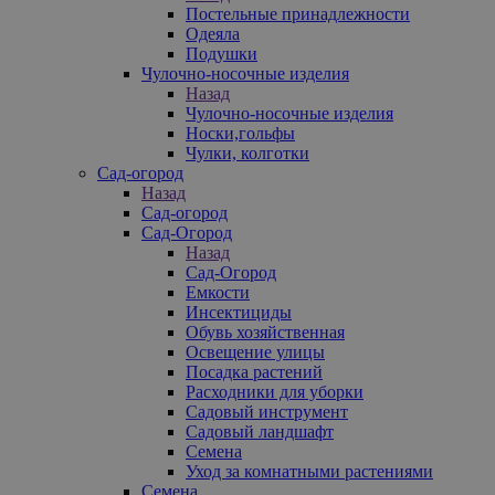
Постельные принадлежности
Одеяла
Подушки
Чулочно-носочные изделия
Назад
Чулочно-носочные изделия
Носки,гольфы
Чулки, колготки
Сад-огород
Назад
Сад-огород
Сад-Огород
Назад
Сад-Огород
Емкости
Инсектициды
Обувь хозяйственная
Освещение улицы
Посадка растений
Расходники для уборки
Садовый инструмент
Садовый ландшафт
Семена
Уход за комнатными растениями
Семена