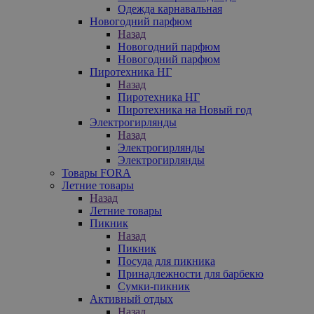
Одежда карнавальная
Новогодний парфюм
Назад
Новогодний парфюм
Новогодний парфюм
Пиротехника НГ
Назад
Пиротехника НГ
Пиротехника на Новый год
Электрогирлянды
Назад
Электрогирлянды
Электрогирлянды
Товары FORA
Летние товары
Назад
Летние товары
Пикник
Назад
Пикник
Посуда для пикника
Принадлежности для барбекю
Сумки-пикник
Активный отдых
Назад