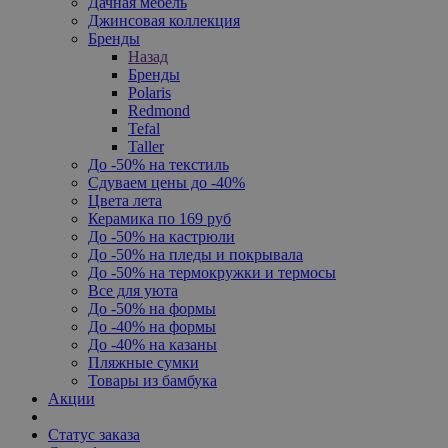
Дачная мебель
Джинсовая коллекция
Бренды
Назад
Бренды
Polaris
Redmond
Tefal
Taller
До -50% на текстиль
Сдуваем цены до -40%
Цвета лета
Керамика по 169 руб
До -50% на кастрюли
До -50% на пледы и покрывала
До -50% на термокружки и термосы
Все для уюта
До -50% на формы
До -40% на формы
До -40% на казаны
Пляжные сумки
Товары из бамбука
Акции
Статус заказа