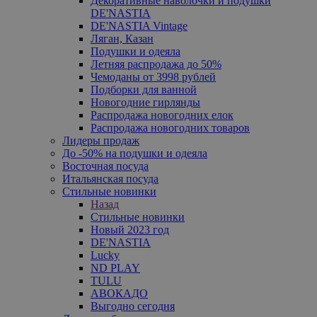
Декоративные наволочки и подушки
DE'NASTIA
DE'NASTIA Vintage
Ляган, Казан
Подушки и одеяла
Летняя распродажа до 50%
Чемоданы от 3998 рублей
Подборки для ванной
Новогодние гирлянды
Распродажа новогодних елок
Распродажа новогодних товаров
Лидеры продаж
До -50% на подушки и одеяла
Восточная посуда
Итальянская посуда
Стильные новинки
Назад
Стильные новинки
Новый 2023 год
DE'NASTIA
Lucky
ND PLAY
TULU
АВОКАДО
Выгодно сегодня