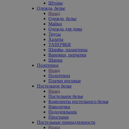
Шторы
Одежда, белье
Назад
Одежда, белье
Майки
Одежда для дома
Трусы
Халаты
ТАПОЧКИ
Шарфы, палантины
Варежки, перчатки
Шапки
Полотенца
Назад
Полотенца
Платки носовые
Постельное белье
Назад
Постельное белье
Комплекты постельного белья
Наволочки
Пододеяльник
Простыни
Постельные принадлежности
Назад