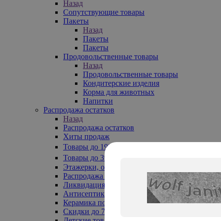
Назад
Сопутствующие товары
Пакеты
Назад
Пакеты
Пакеты
Продовольственные товары
Назад
Продовольственные товары
Кондитерские изделия
Корма для животных
Напитки
Распродажа остатков
Назад
Распродажа остатков
Хиты продаж
Товары до 199₽
Товары до 399₽
Этажерки, обувницы
Распродажа текстиля до -50%
Ликвидация до -70%
Антисептики
Керамика по 129 руб
Скидки до 70%
Детские товары