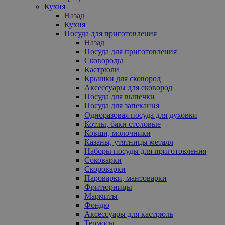
Кухня
Назад
Кухня
Посуда для приготовления
Назад
Посуда для приготовления
Сковороды
Кастрюли
Крышки для сковород
Аксессуары для сковород
Посуда для выпечки
Посуда для запекания
Одноразовая посуда для духовки
Котлы, баки столовые
Ковши, молочники
Казаны, утятницы металл
Наборы посуды для приготовления
Соковарки
Скороварки
Пароварки, мантоварки
Фритюрницы
Мармиты
Фондю
Аксессуары для кастрюль
Термосы