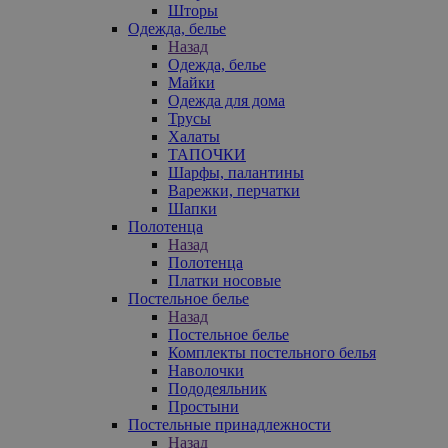
Шторы
Одежда, белье
Назад
Одежда, белье
Майки
Одежда для дома
Трусы
Халаты
ТАПОЧКИ
Шарфы, палантины
Варежки, перчатки
Шапки
Полотенца
Назад
Полотенца
Платки носовые
Постельное белье
Назад
Постельное белье
Комплекты постельного белья
Наволочки
Пододеяльник
Простыни
Постельные принадлежности
Назад