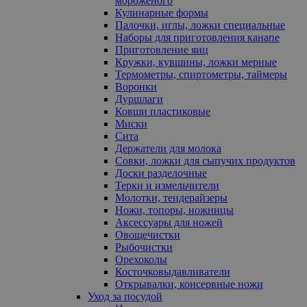
мороженого
Кулинарные формы
Палочки, иглы, ложки специальные
Наборы для приготовления канапе
Приготовление яиц
Кружки, кувшины, ложки мерные
Термометры, спиртометры, таймеры
Воронки
Дуршлаги
Ковши пластиковые
Миски
Сита
Держатели для молока
Совки, ложки для сыпучих продуктов
Доски разделочные
Терки и измельчители
Молотки, тендерайзеры
Ножи, топоры, ножницы
Аксессуары для ножей
Овощечистки
Рыбочистки
Орехоколы
Косточковыдавливатели
Открывалки, консервные ножи
Уход за посудой