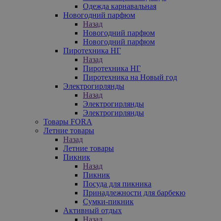
Одежда карнавальная
Новогодний парфюм
Назад
Новогодний парфюм
Новогодний парфюм
Пиротехника НГ
Назад
Пиротехника НГ
Пиротехника на Новый год
Электрогирлянды
Назад
Электрогирлянды
Электрогирлянды
Товары FORA
Летние товары
Назад
Летние товары
Пикник
Назад
Пикник
Посуда для пикника
Принадлежности для барбекю
Сумки-пикник
Активный отдых
Назад