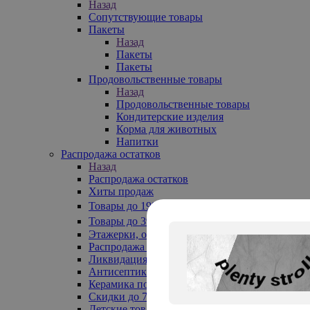
Назад
Сопутствующие товары
Пакеты
Назад
Пакеты
Пакеты
Продовольственные товары
Назад
Продовольственные товары
Кондитерские изделия
Корма для животных
Напитки
Распродажа остатков
Назад
Распродажа остатков
Хиты продаж
Товары до 199₽
Товары до 399₽
Этажерки, обувницы
Распродажа текстиля до -50%
Ликвидация до -70%
Антисептики
Керамика по 129 руб
Скидки до 70%
Детские товары