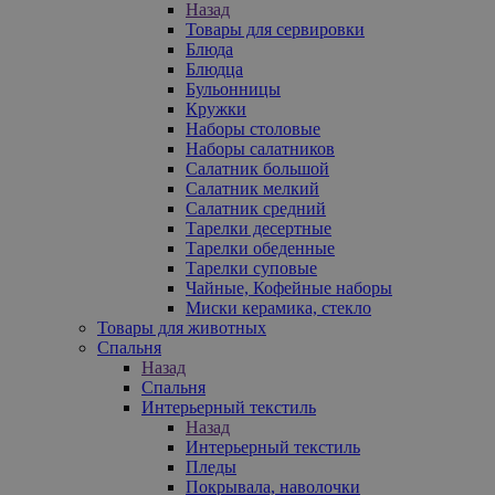
Назад
Товары для сервировки
Блюда
Блюдца
Бульонницы
Кружки
Наборы столовые
Наборы салатников
Салатник большой
Салатник мелкий
Салатник средний
Тарелки десертные
Тарелки обеденные
Тарелки суповые
Чайные, Кофейные наборы
Миски керамика, стекло
Товары для животных
Спальня
Назад
Спальня
Интерьерный текстиль
Назад
Интерьерный текстиль
Пледы
Покрывала, наволочки