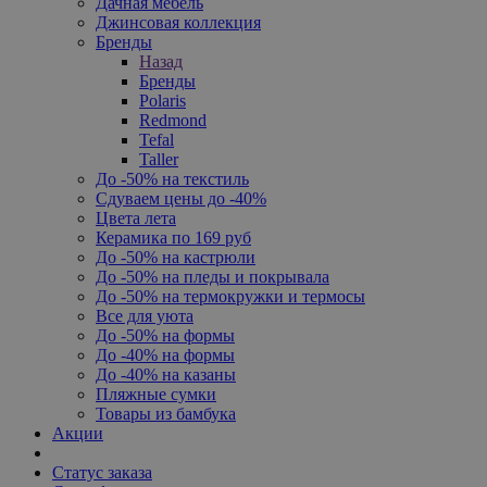
Дачная мебель
Джинсовая коллекция
Бренды
Назад
Бренды
Polaris
Redmond
Tefal
Taller
До -50% на текстиль
Сдуваем цены до -40%
Цвета лета
Керамика по 169 руб
До -50% на кастрюли
До -50% на пледы и покрывала
До -50% на термокружки и термосы
Все для уюта
До -50% на формы
До -40% на формы
До -40% на казаны
Пляжные сумки
Товары из бамбука
Акции
Статус заказа