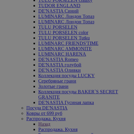
TULU PORSELEN Galaxy
TUDOR ENGLAND
DE'NASTIA Синий
LUMINARC Лондон Топаз
LUMINARC Лондон Топаз
TULU PORSELEN
TULU PORSELEN color
TULU PORSELEN Tutku
LUMINARC FRIENDS'TIME
LUMINARC AMMONITE
LUMINARC HARENA
DE'NASTIA Romeo
DE'NASTIA голубой
DE'NASTIA Оливки
Коллекция посуды LUCKY
Серебряные грани
Золотые грани
Коллекция посуды BAKER`S SECRET
GRANITE
DE'NASTIA Гусиная лапка
Посуда DE'NASTIA
Ковры от 699 руб
Распродажа. Кухня
Назад
Распродажа. Кухня