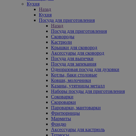
Кухня
Назад
Кухня
Посуда для приготовления
Назад
Посуда для приготовления
Сковороды
Кастрюли
Крышки для сковород
Аксессуары для сковород
Посуда для выпечки
Посуда для запекания
Одноразовая посуда для духовки
Котлы, баки столовые
Ковши, молочники
Казаны, утятницы металл
Наборы посуды для приготовления
Соковарки
Скороварки
Пароварки, мантоварки
Фритюрницы
Мармиты
Фондю
Аксессуары для кастрюль
Термосы