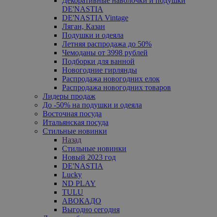
Декоративные наволочки и подушки
DE'NASTIA
DE'NASTIA Vintage
Ляган, Казан
Подушки и одеяла
Летняя распродажа до 50%
Чемоданы от 3998 рублей
Подборки для ванной
Новогодние гирлянды
Распродажа новогодних елок
Распродажа новогодних товаров
Лидеры продаж
До -50% на подушки и одеяла
Восточная посуда
Итальянская посуда
Стильные новинки
Назад
Стильные новинки
Новый 2023 год
DE'NASTIA
Lucky
ND PLAY
TULU
АВОКАДО
Выгодно сегодня