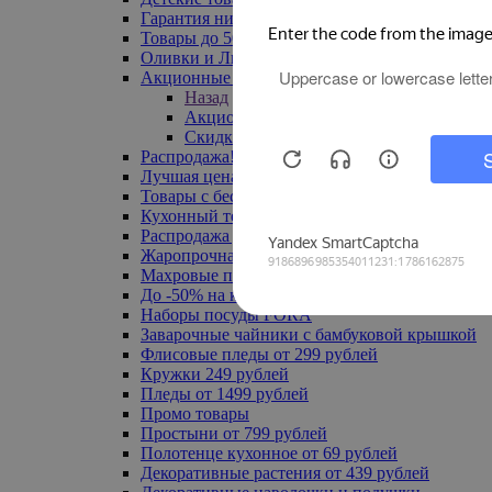
Гарантия низкой цены
Товары до 500 руб
Оливки и Лимоны
Акционные товары
Назад
Акционные товары
Скидка 20% по промокоду
Распродажа! Ульяновск до -70%
Лучшая цена
Товары с бесплатной доставкой
Кухонный текстиль
Распродажа до -50%
Жаропрочная посуда
Махровые полотенца
До -50% на ковры
Наборы посуды FORA
Заварочные чайники с бамбуковой крышкой
Флисовые пледы от 299 рублей
Кружки 249 рублей
Пледы от 1499 рублей
Промо товары
Простыни от 799 рублей
Полотенце кухонное от 69 рублей
Декоративные растения от 439 рублей