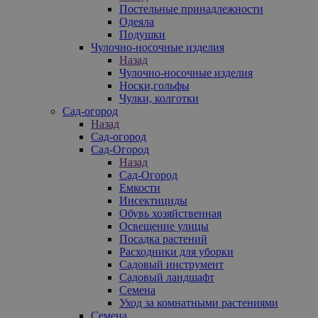
Постельные принадлежности
Одеяла
Подушки
Чулочно-носочные изделия
Назад
Чулочно-носочные изделия
Носки,гольфы
Чулки, колготки
Сад-огород
Назад
Сад-огород
Сад-Огород
Назад
Сад-Огород
Емкости
Инсектициды
Обувь хозяйственная
Освещение улицы
Посадка растений
Расходники для уборки
Садовый инструмент
Садовый ландшафт
Семена
Уход за комнатными растениями
Семена